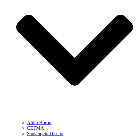
Atilio Boron
CEFMA
Santángelo Diseño