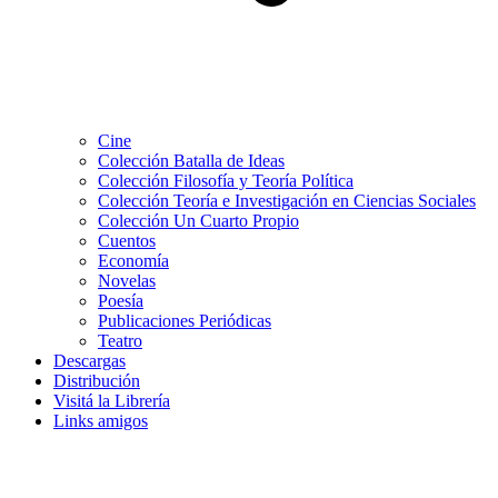
Cine
Colección Batalla de Ideas
Colección Filosofía y Teoría Política
Colección Teoría e Investigación en Ciencias Sociales
Colección Un Cuarto Propio
Cuentos
Economía
Novelas
Poesía
Publicaciones Periódicas
Teatro
Descargas
Distribución
Visitá la Librería
Links amigos