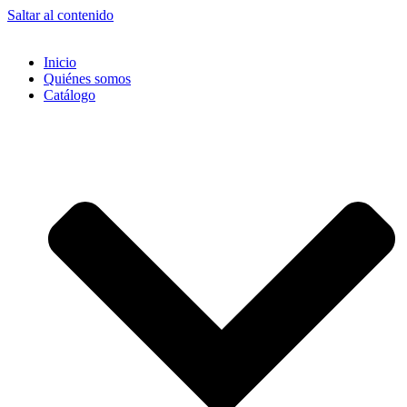
Saltar al contenido
Inicio
Quiénes somos
Catálogo