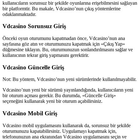
kullanıcıların sorunsuz bir şekilde oyunlarına erişebilmesini sağlayan
bir platformtir. Bu makale, Vdcasino’nun çıkış yöntemlerine
odaklanmaktadır.
Vdcasino Sorunsuz Giriş
Önceki oyun oturumunu kapatmadan önce, Vdcasino’nun ana
sayfasına göz atın ve oturumunuzu kapatmak için «Çıkış Yap»
düğmesine tıklayın. Bu, oturumunuzun sonlandırılmasını sağlar ve
kullanıcının tekrar giriş yapmasını gerektirir.
Vdcasino Güncelle Giriş
Not: Bu yöntem, Vdcasino’nun yeni sürümlerinde kullanılmayabilir.
Vdcasino’nun yeni bir sürümü yayınlandığında, kullanıcıların yeni
bir oturum açması gerekir. Bu durumda, «Güncelle Giriş»
seçeneğini kullanarak yeni bir oturum açabilirsiniz.
Vdcasino Mobil Giriş
Vdcasino mobil uygulamasını kullanarak da, sorunsuz bir şekilde
oturumunuzu kapatabilirsiniz. Uygulamayı kapatmak için,
telefonunuzun ana ekranından Vdcasino uygulamasını seçin ve