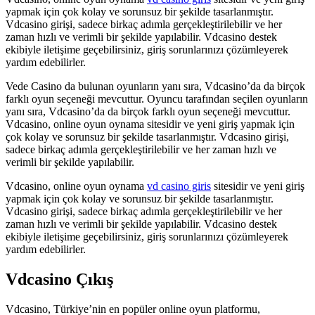
yapmak için çok kolay ve sorunsuz bir şekilde tasarlanmıştır.
Vdcasino girişi, sadece birkaç adımla gerçekleştirilebilir ve her
zaman hızlı ve verimli bir şekilde yapılabilir. Vdcasino destek
ekibiyle iletişime geçebilirsiniz, giriş sorunlarınızı çözümleyerek
yardım edebilirler.
Vede Casino da bulunan oyunların yanı sıra, Vdcasino’da da birçok
farklı oyun seçeneği mevcuttur. Oyuncu tarafından seçilen oyunların
yanı sıra, Vdcasino’da da birçok farklı oyun seçeneği mevcuttur.
Vdcasino, online oyun oynama sitesidir ve yeni giriş yapmak için
çok kolay ve sorunsuz bir şekilde tasarlanmıştır. Vdcasino girişi,
sadece birkaç adımla gerçekleştirilebilir ve her zaman hızlı ve
verimli bir şekilde yapılabilir.
Vdcasino, online oyun oynama
vd casino giris
sitesidir ve yeni giriş
yapmak için çok kolay ve sorunsuz bir şekilde tasarlanmıştır.
Vdcasino girişi, sadece birkaç adımla gerçekleştirilebilir ve her
zaman hızlı ve verimli bir şekilde yapılabilir. Vdcasino destek
ekibiyle iletişime geçebilirsiniz, giriş sorunlarınızı çözümleyerek
yardım edebilirler.
Vdcasino Çıkış
Vdcasino, Türkiye’nin en popüler online oyun platformu,