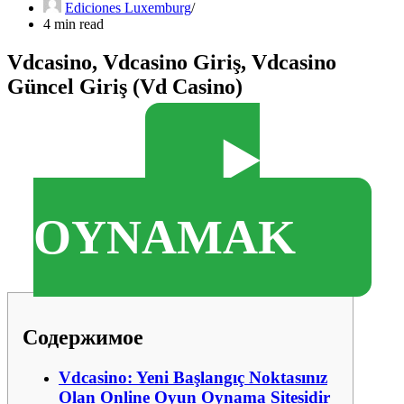
Ediciones Luxemburg
4 min read
Vdcasino, Vdcasino Giriş, Vdcasino
Güncel Giriş (Vd Casino)
▶️
OYNAMAK
Содержимое
Vdcasino: Yeni Başlangıç Noktasınız
Olan Online Oyun Oynama Sitesidir