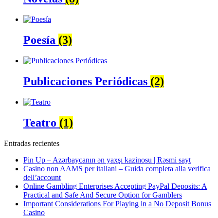
Poesía
(3)
Publicaciones Periódicas
(2)
Teatro
(1)
Entradas recientes
Pin Up – Azərbaycanın ən yaxşı kazinosu | Rəsmi sayt
Casino non AAMS per italiani – Guida completa alla verifica
dell’account
Online Gambling Enterprises Accepting PayPal Deposits: A
Practical and Safe And Secure Option for Gamblers
Important Considerations For Playing in a No Deposit Bonus
Casino