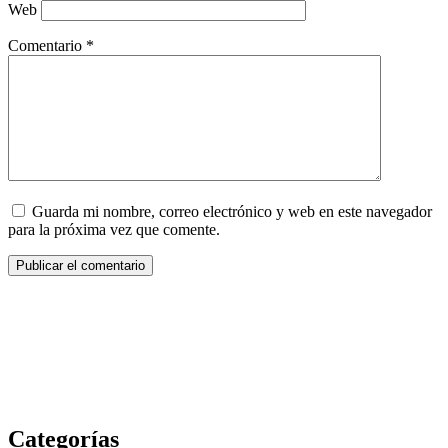
Web
Comentario
*
Guarda mi nombre, correo electrónico y web en este navegador
para la próxima vez que comente.
Categorías