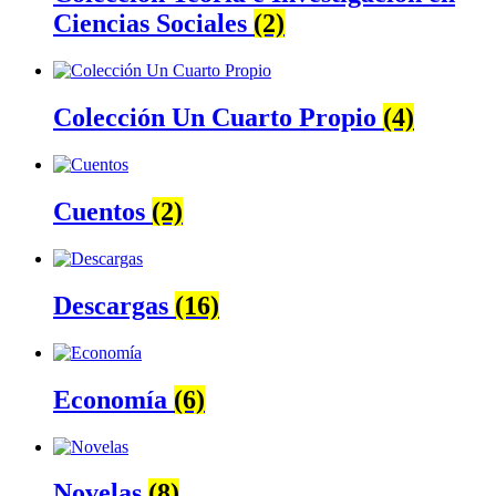
Ciencias Sociales
(2)
Colección Un Cuarto Propio
(4)
Cuentos
(2)
Descargas
(16)
Economía
(6)
Novelas
(8)