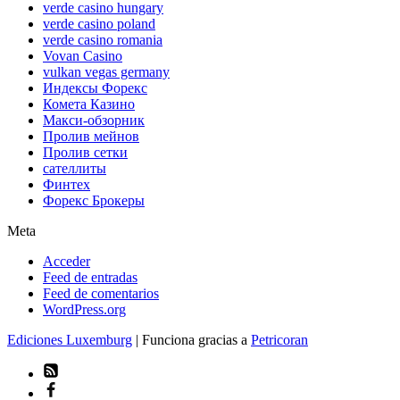
verde casino hungary
verde casino poland
verde casino romania
Vovan Casino
vulkan vegas germany
Индексы Форекс
Комета Казино
Макси-обзорник
Пролив мейнов
Пролив сетки
сателлиты
Финтех
Форекс Брокеры
Meta
Acceder
Feed de entradas
Feed de comentarios
WordPress.org
Ediciones Luxemburg
| Funciona gracias a
Petricoran