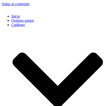
Saltar al contenido
Inicio
Quiénes somos
Catálogo