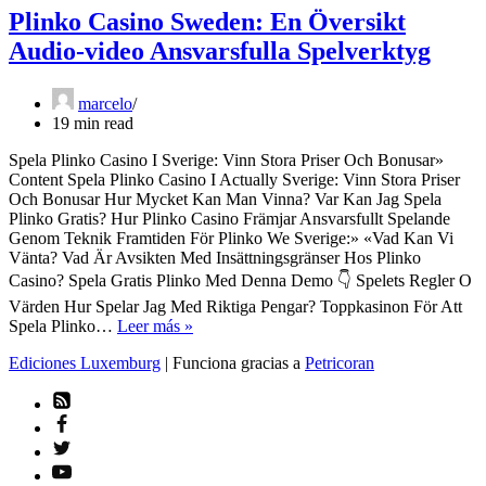
Plinko Casino Sweden: En Översikt
Audio-video Ansvarsfulla Spelverktyg
marcelo
19 min read
Spela Plinko Casino I Sverige: Vinn Stora Priser Och Bonusar»
Content Spela Plinko Casino I Actually Sverige: Vinn Stora Priser
Och Bonusar Hur Mycket Kan Man Vinna? Var Kan Jag Spela
Plinko Gratis? Hur Plinko Casino Främjar Ansvarsfullt Spelande
Genom Teknik Framtiden För Plinko We Sverige:» «Vad Kan Vi
Vänta? Vad Är Avsikten Med Insättningsgränser Hos Plinko
Casino? Spela Gratis Plinko Med Denna Demo 👇 Spelets Regler O
Värden Hur Spelar Jag Med Riktiga Pengar? Toppkasinon För Att
Plinko
Spela Plinko…
Leer más »
Casino
Ediciones Luxemburg
| Funciona gracias a
Petricoran
Sweden:
En
Översikt
Audio-
video
Ansvarsfulla
Spelverktyg