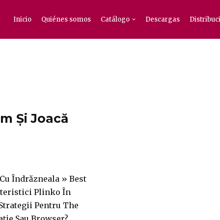
Inicio
Quiénes somos
Catálogo
Descargas
Distribuc
um Și Joacă
 Cu Îndrăzneala » Best
teristici Plinko În
trategii Pentru The
ație Sau Browser?