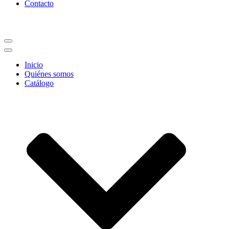
Contacto
Menú
de
Menú
navegación
de
Inicio
navegación
Quiénes somos
Catálogo