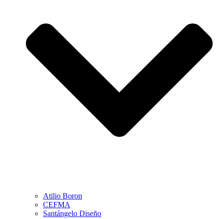
Atilio Boron
CEFMA
Santángelo Diseño