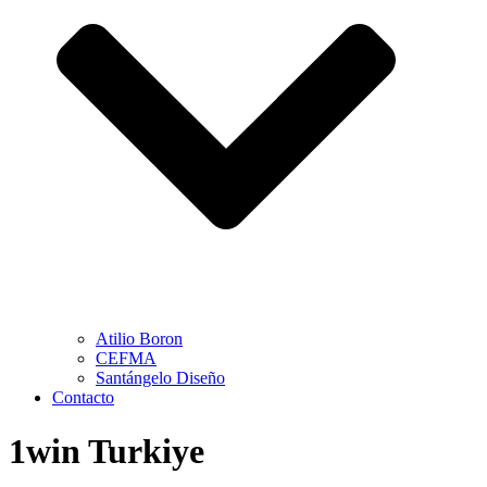
Atilio Boron
CEFMA
Santángelo Diseño
Contacto
1win Turkiye