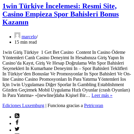
1win Türkiye İncelemesi: Resmi Site,
Casino Empieza Spor Bahisleri Bonus
Kazanın
marcelo
15 min read
1win Giriş Türkiye ️ 1 Get Bet Casino ️ Content In Casino Ödeme
Yöntemleri Canlı Casino Deneyimi In Hesabınıza Giriş Yapın In
Casino’da Kayıt, Giriş Ve Hesap Doğrulama Win Spor Bahisleri
Seçenekleri In Kumarhane Deneyimi In – Spor Bahisleri Teklifleri
In Türkiye’den Bonuslar Ve Promosyonlar In Spor Bahisleri Ve On-
line Casino Casino Promosyonları In Para Yatırma Yöntemleri Ios
Için 1win Uygulaması Diğer Sporlar In Gambling Establishment
Gözden Geçirmek Mobil Uygulama Hızlı Oyunlar (crash Oyunları)
1win
In Para Yatırma» «[newline]daha Kişisel Bir…
Leer más »
Türkiye
Ediciones Luxemburg
| Funciona gracias a
Petricoran
İncelemesi:
Resmi
Site,
Casino
Empieza
Spor