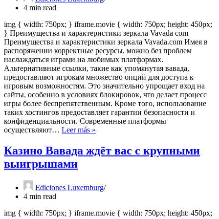
спорт
4 min read
img { width: 750px; } iframe.movie { width: 750px; height: 450px;
} Преимущества и характеристики зеркала Vavada com
Преимущества и характеристики зеркала Vavada.com Имея в
распоряжении корректные ресурсы, можно без проблем
наслаждаться играми на любимых платформах.
Альтернативные ссылки, такие как упомянутая вавада,
предоставляют игрокам множество опций для доступа к
игровым возможностям. Это значительно упрощает вход на
сайты, особенно в условиях блокировок, что делает процесс
игры более беспрепятственным. Кроме того, использование
таких хостингов предоставляет гарантии безопасности и
конфиденциальности. Современные платформы
Преимущества
осуществляют…
Leer más »
и
характеристики
Казино Вавада ждёт вас с крупными
зеркала
выигрышами
Vavada.com
Ediciones Luxemburg
4 min read
img { width: 750px; } iframe.movie { width: 750px; height: 450px;