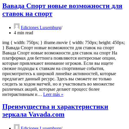
Вавада Спорт новые возможности для
ставок на спорт
Ediciones Luxemburg
4 min read
img { width: 750px; } iframe.movie { width: 750px; height: 450px;
} Вавада Спорт новые возможности для ставок на спорт
Вавада Спорт новые возможности для ставок на спорт На
платформах для беттинга появляются интересные опции,
которые привлекают внимание игроков. Если вы ищете
свежие подходы к ставкам на спортивные события,
присмотритесь к широкой линейке активностей, которые
предлагает данный ресурс. Здесь вы сможете не только
следить за ходом матчей, но и участвовать во множестве
различных акций, которые делают процесс более
Вавада
интерактивным и…
Leer más »
Спорт
новые
Преимущества и характеристики
возможности
зеркала Vavada.com
для
ставок
на
Ediciones Luxemburg