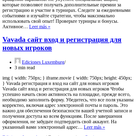
которые позволяют получать дополнительные премии за
регистрацию и участие в турнирах. Следите за ежедневными
событиями и изучайте стратегии, чтобы максимально
использовать свой опыт! Проверьте турниры и бонусы.
Выигрывайте
Активное…
Leer más »
на
автоматах
Vavada сайт вход и регистрация для
Vavada
новых игроков
казино
каждый
день
Ediciones Luxemburg
3 min read
img { width: 750px; } iframe.movie { width: 750px; height: 450px;
} Vavada регистрация и вход на сайт для новых игроков
Vavada сайт вход и регистрация для новых игроков Чтобы
успешно начать свою активность на площадке, прежде всего,
необходимо заполнить форму. Убедитесь, что все поля указаны
корректно, включая адрес электронной почты и пароль. Это
важно для обеспечения безопасности вашей учетной записи и
получения доступа ко всем функциям. После завершения
оформления, не забудьте подтвердить свой аккаунт. На
Vavada
указанный вами электронный адрес…
Leer más »
сайт