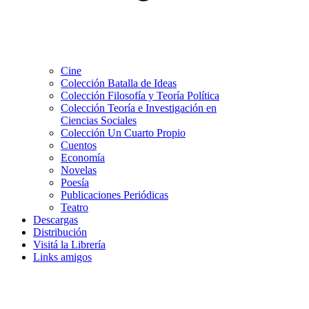
Cine
Colección Batalla de Ideas
Colección Filosofía y Teoría Política
Colección Teoría e Investigación en
Ciencias Sociales
Colección Un Cuarto Propio
Cuentos
Economía
Novelas
Poesía
Publicaciones Periódicas
Teatro
Descargas
Distribución
Visitá la Librería
Links amigos