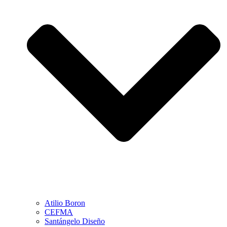
Atilio Boron
CEFMA
Santángelo Diseño