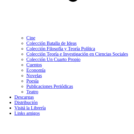
Cine
Colección Batalla de Ideas
Colección Filosofía y Teoría Política
Colección Teoría e Investigación en Ciencias Sociales
Colección Un Cuarto Propio
Cuentos
Economía
Novelas
Poesía
Publicaciones Periódicas
Teatro
Descargas
Distribución
Visitá la Librería
Links amigos