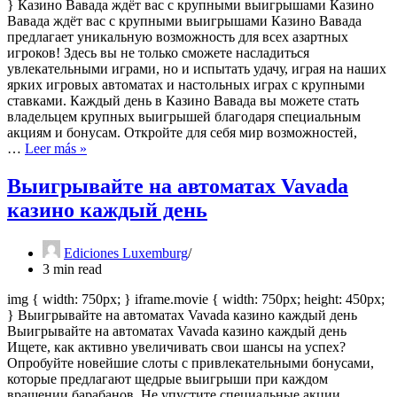
} Казино Вавада ждёт вас с крупными выигрышами Казино
Вавада ждёт вас с крупными выигрышами Казино Вавада
предлагает уникальную возможность для всех азартных
игроков! Здесь вы не только сможете насладиться
увлекательными играми, но и испытать удачу, играя на наших
ярких игровых автоматах и настольных играх с крупными
ставками. Каждый день в Казино Вавада вы можете стать
владельцем крупных выигрышей благодаря специальным
акциям и бонусам. Откройте для себя мир возможностей,
Казино
…
Leer más »
Вавада
ждёт
Выигрывайте на автоматах Vavada
вас
казино каждый день
с
крупными
выигрышами
Ediciones Luxemburg
3 min read
img { width: 750px; } iframe.movie { width: 750px; height: 450px;
} Выигрывайте на автоматах Vavada казино каждый день
Выигрывайте на автоматах Vavada казино каждый день
Ищете, как активно увеличивать свои шансы на успех?
Опробуйте новейшие слоты с привлекательными бонусами,
которые предлагают щедрые выигрыши при каждом
вращении барабанов. Не упустите специальные акции,