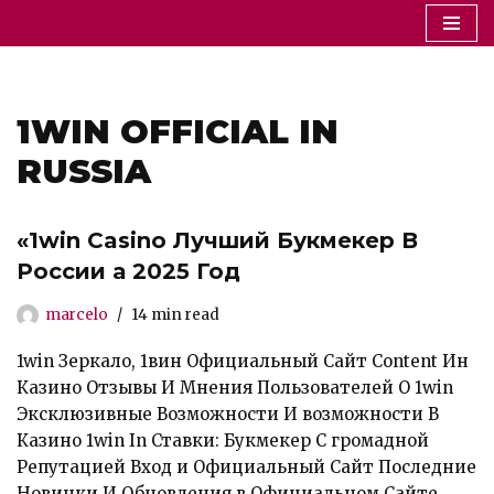
Saltar
al
contenido
1WIN OFFICIAL IN
RUSSIA
«1win Casino Лучший Букмекер В
России а 2025 Год
marcelo
14 min read
1win Зеркало, 1вин Официальный Сайт Content Ин
Казино Отзывы И Мнения Пользователей О 1win
Эксклюзивные Возможности И возможности В
Казино 1win In Ставки: Букмекер С громадной
Репутацией Вход и Официальный Сайт Последние
Новинки И Обновления в Официальном Сайте