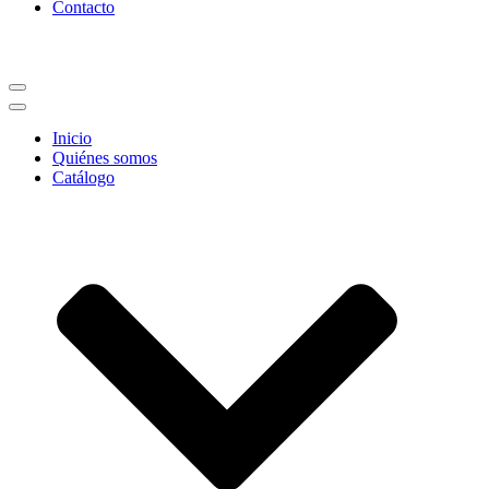
Contacto
Menú
de
Menú
navegación
de
Inicio
navegación
Quiénes somos
Catálogo