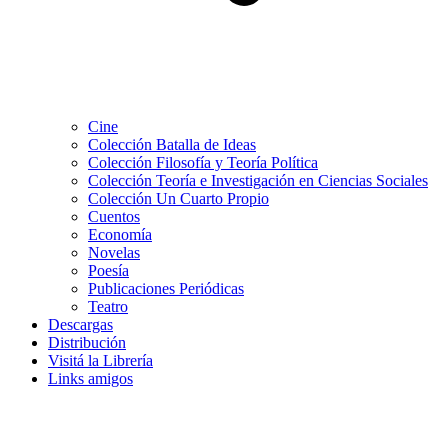
Cine
Colección Batalla de Ideas
Colección Filosofía y Teoría Política
Colección Teoría e Investigación en Ciencias Sociales
Colección Un Cuarto Propio
Cuentos
Economía
Novelas
Poesía
Publicaciones Periódicas
Teatro
Descargas
Distribución
Visitá la Librería
Links amigos