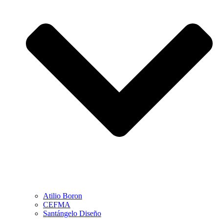
Atilio Boron
CEFMA
Santángelo Diseño