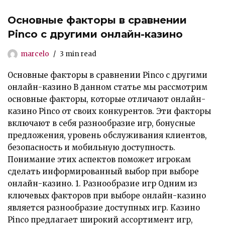
Основные факторы в сравнении
Pinco с другими онлайн-казино
marcelo
3 min read
Основные факторы в сравнении Pinco с другими
онлайн-казино В данном статье мы рассмотрим
основные факторы, которые отличают онлайн-
казино Pinco от своих конкурентов. Эти факторы
включают в себя разнообразие игр, бонусные
предложения, уровень обслуживания клиентов,
безопасность и мобильную доступность.
Понимание этих аспектов поможет игрокам
сделать информированный выбор при выборе
онлайн-казино. 1. Разнообразие игр Одним из
ключевых факторов при выборе онлайн-казино
является разнообразие доступных игр. Казино
Pinco предлагает широкий ассортимент игр,