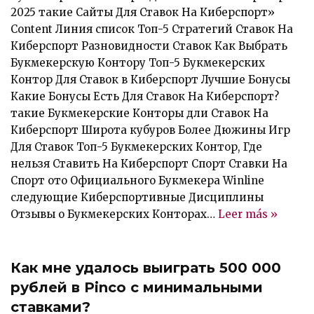
2025 такие Сайты Для Ставок На Киберспорт»
Content Линия список Топ-5 Стратегий Ставок На
Киберспорт Разновидности Ставок Как Выбрать
Букмекерскую Контору Топ-5 Букмекерских
Контор Для Ставок в Киберспорт Лучшие Бонусы
Какие Бонусы Есть Для Ставок На Киберспорт?
такие Букмекерские Конторы дли Ставок На
Киберспорт Широта кубуров Более Дюжины Игр
Для Ставок Топ-5 Букмекерских Контор, Где
нельзя Ставить На Киберспорт Спорт Ставки На
Спорт ото Официального Букмекера Winline
следующие Киберспортивные Дисциплины
Отзывы о Букмекерских Конторах…
Leer más »
Как мне удалось выиграть 500 000
рублей в Pinco с минимальными
ставками?