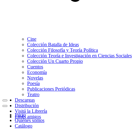
Cine
Colección Batalla de Ideas
Colección Filosofía y Teoría Política
Colección Teoría e Investigación en Ciencias Sociales
Colección Un Cuarto Propio
Cuentos
Economía
Novelas
Poesía
Publicaciones Periódicas
Teatro
Descargas
Menú
Distribución
de
Menú
Visitá la Librería
navegación
de
Inicio
Links amigos
navegación
Quiénes somos
Catálogo