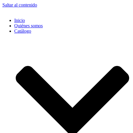
Saltar al contenido
Inicio
Quiénes somos
Catálogo