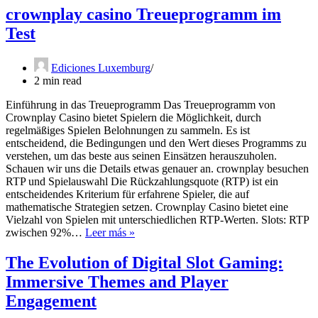
crownplay casino Treueprogramm im
Test
Ediciones Luxemburg
2 min read
Einführung in das Treueprogramm Das Treueprogramm von
Crownplay Casino bietet Spielern die Möglichkeit, durch
regelmäßiges Spielen Belohnungen zu sammeln. Es ist
entscheidend, die Bedingungen und den Wert dieses Programms zu
verstehen, um das beste aus seinen Einsätzen herauszuholen.
Schauen wir uns die Details etwas genauer an. crownplay besuchen
RTP und Spielauswahl Die Rückzahlungsquote (RTP) ist ein
entscheidendes Kriterium für erfahrene Spieler, die auf
mathematische Strategien setzen. Crownplay Casino bietet eine
Vielzahl von Spielen mit unterschiedlichen RTP-Werten. Slots: RTP
crownplay
zwischen 92%…
Leer más »
casino
Treueprogramm
The Evolution of Digital Slot Gaming:
im
Immersive Themes and Player
Test
Engagement