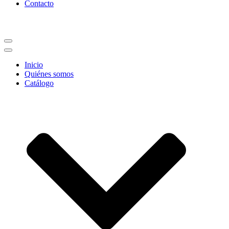
Contacto
Menú
de
Menú
navegación
de
Inicio
navegación
Quiénes somos
Catálogo