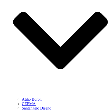
Atilio Boron
CEFMA
Santángelo Diseño