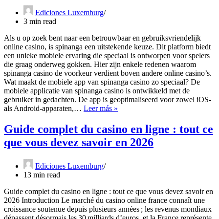
online:
Ediciones Luxemburg
analiza
3 min read
rynku
w
Als u op zoek bent naar een betrouwbaar en gebruiksvriendelijk
Polsce
online casino, is spinanga een uitstekende keuze. Dit platform biedt
een unieke mobiele ervaring die speciaal is ontworpen voor spelers
die graag onderweg gokken. Hier zijn enkele redenen waarom
spinanga casino de voorkeur verdient boven andere online casino’s.
Wat maakt de mobiele app van spinanga casino zo speciaal? De
mobiele applicatie van spinanga casino is ontwikkeld met de
gebruiker in gedachten. De app is geoptimaliseerd voor zowel iOS-
Waarom
als Android-apparaten,…
Leer más »
Kiezen
voor
Guide complet du casino en ligne : tout ce
spinanga
que vous devez savoir en 2026
casino
boven
andere
Ediciones Luxemburg
Online
13 min read
Casino’s?
Guide complet du casino en ligne : tout ce que vous devez savoir en
2026 Introduction Le marché du casino online france connaît une
croissance soutenue depuis plusieurs années ; les revenus mondiaux
dépassent désormais les 30 milliards d’euros, et la France représente