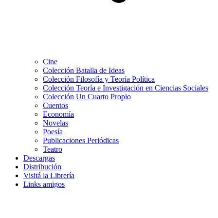
Cine
Colección Batalla de Ideas
Colección Filosofía y Teoría Política
Colección Teoría e Investigación en Ciencias Sociales
Colección Un Cuarto Propio
Cuentos
Economía
Novelas
Poesía
Publicaciones Periódicas
Teatro
Descargas
Distribución
Visitá la Librería
Links amigos