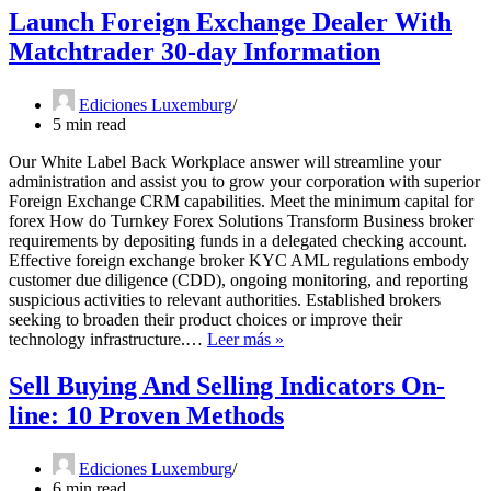
Launch Foreign Exchange Dealer With
Matchtrader 30-day Information
Ediciones Luxemburg
5 min read
Our White Label Back Workplace answer will streamline your
administration and assist you to grow your corporation with superior
Foreign Exchange CRM capabilities. Meet the minimum capital for
forex How do Turnkey Forex Solutions Transform Business broker
requirements by depositing funds in a delegated checking account.
Effective foreign exchange broker KYC AML regulations embody
customer due diligence (CDD), ongoing monitoring, and reporting
suspicious activities to relevant authorities. Established brokers
seeking to broaden their product choices or improve their
Launch
technology infrastructure.…
Leer más »
Foreign
Exchange
Sell Buying And Selling Indicators On-
Dealer
line: 10 Proven Methods
With
Matchtrader
30-
Ediciones Luxemburg
day
6 min read