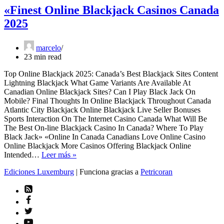
«Finest Online Blackjack Casinos Canada
2025
marcelo
23 min read
Top Online Blackjack 2025: Canada’s Best Blackjack Sites Content
Lightning Blackjack What Game Variants Are Available At
Canadian Online Blackjack Sites? Can I Play Black Jack On
Mobile? Final Thoughts In Online Blackjack Throughout Canada
Atlantic City Blackjack Online Blackjack Live Seller Bonuses
Sports Interaction On The Internet Casino Canada What Will Be
The Best On-line Blackjack Casino In Canada? Where To Play
Black Jack» «Online In Canada Canadians Love Online Casino
Online Blackjack More Casinos Offering Blackjack Online
«Finest
Intended…
Leer más »
Online
Ediciones Luxemburg
| Funciona gracias a
Petricoran
Blackjack
Casinos
Canada
2025