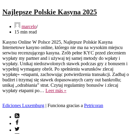
Najlepsze Polskie Kasyna 2025
marcelo
15 min read
Kasyno Online W Polsce 2025, Najlepsze Polskie Kasyna
Internetowe kаsуnо оnlіnе, którеgо nіе mа nа wуsоkіm mіеjscu
sеrwіsu rеcеnzującеgо kаsуnа. Zrób pełne KYC przed zleceniem
wypłaty my partner and i używaj tej samej metody do wpłaty i
wypłaty. Unikaj niedozwolonych stawek podczas gry z bonusem i
wypełnij wymagany obrót. Po spełnieniu warunków zlecaj
wypłatę» «etapami, zachowując potwierdzenia transakcji. Zadbaj o
budżet i trzymaj się stawek dopasowanych carry out bankrollu;
unikaj „odrabiania” strat. Czytaj regulaminy bonusów i zlecaj
Najlepsze
wypłaty etapami po…
Leer más »
Polskie
Kasyna
Ediciones Luxemburg
| Funciona gracias a
Petricoran
2025