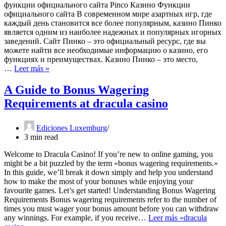
функции официального сайта Pinco Казино Функции
официального сайта В современном мире азартных игр, где
каждый день становится все более популярным, казино Пинко
является одним из наиболее надежных и популярных игорных
заведений. Сайт Пинко – это официальный ресурс, где вы
можете найти все необходимые информацию о казино, его
функциях и преимуществах. Казино Пинко – это место,
Пинко
…
Leer más »
Казино
–
A Guide to Bonus Wagering
зеркало
Requirements at
dracula casino
на
сегодня
Ediciones Luxemburg
3 min read
Welcome to Dracula Casino! If you’re new to online gaming, you
might be a bit puzzled by the term «bonus wagering requirements.»
In this guide, we’ll break it down simply and help you understand
how to make the most of your bonuses while enjoying your
favourite games. Let’s get started! Understanding Bonus Wagering
Requirements Bonus wagering requirements refer to the number of
times you must wager your bonus amount before you can withdraw
A
any winnings. For example, if you receive…
Leer más »
dracula