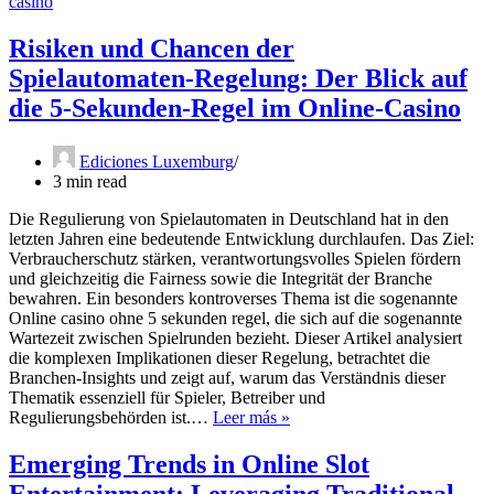
Guide
casino
to
Bonus
Risiken und Chancen der
Wagering
Spielautomaten-Regelung: Der Blick auf
Requirement
at
die 5-Sekunden-Regel im Online-Casino
Ediciones Luxemburg
3 min read
Die Regulierung von Spielautomaten in Deutschland hat in den
letzten Jahren eine bedeutende Entwicklung durchlaufen. Das Ziel:
Verbraucherschutz stärken, verantwortungsvolles Spielen fördern
und gleichzeitig die Fairness sowie die Integrität der Branche
bewahren. Ein besonders kontroverses Thema ist die sogenannte
Online casino ohne 5 sekunden regel, die sich auf die sogenannte
Wartezeit zwischen Spielrunden bezieht. Dieser Artikel analysiert
die komplexen Implikationen dieser Regelung, betrachtet die
Branchen-Insights und zeigt auf, warum das Verständnis dieser
Thematik essenziell für Spieler, Betreiber und
Risiken
Regulierungsbehörden ist.…
Leer más »
und
Chancen
Emerging Trends in Online Slot
der
Entertainment: Leveraging Traditional