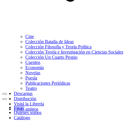
Cine
Colección Batalla de Ideas
Colección Filosofía y Teoría Política
Colección Teoría e Investigación en Ciencias Sociales
Colección Un Cuarto Propio
Cuentos
Economía
Novelas
Poesía
Publicaciones Periódicas
Teatro
Descargas
Menú
Distribución
de
Menú
Visitá la Librería
navegación
de
Inicio
Links amigos
navegación
Quiénes somos
Catálogo