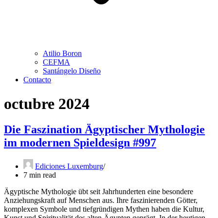
Atilio Boron
CEFMA
Santángelo Diseño
Contacto
octubre 2024
Die Faszination Ägyptischer Mythologie
im modernen Spieldesign #997
Ediciones Luxemburg
7 min read
Ägyptische Mythologie übt seit Jahrhunderten eine besondere
Anziehungskraft auf Menschen aus. Ihre faszinierenden Götter,
komplexen Symbole und tiefgründigen Mythen haben die Kultur,
Kunst und Spiritualität des alten Ägypten geprägt. In der heutigen