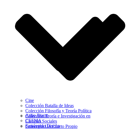
Cine
Colección Batalla de Ideas
Colección Filosofía y Teoría Política
Atilio Boron
Colección Teoría e Investigación en
CEFMA
Ciencias Sociales
Santángelo Diseño
Colección Un Cuarto Propio