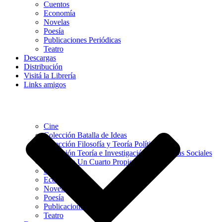
Cuentos
Economía
Novelas
Poesía
Publicaciones Periódicas
Teatro
Descargas
Distribución
Visitá la Librería
Links amigos
Cine
Colección Batalla de Ideas
Colección Filosofía y Teoría Política
Colección Teoría e Investigación en Ciencias Sociales
Colección Un Cuarto Propio
Cuentos
Economía
Novelas
Poesía
Publicaciones Periódicas
Teatro