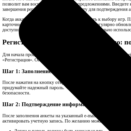
позволит вам воспользоваться всеми предложениями. Введите 
завершения регистрации, проверьте почту для подтверждения а
Когда аккаунт активирован, можно приступать к выбору игр. 
карточные и настольные игры. Разработчики регулярно обновляю
доступными бонусами и акциями, чтобы максимально использо
Регистрация на сайте Вавада казино: 
Для начала процесса создания учетной записи необходимо пер
«Регистрация». Она обычно расположена в верхнем углу экрана
Шаг 1: Заполнение анкеты
После нажатия на кнопку откроется всплывающее окно, где пот
придумайте надежный пароль. Часто рекомендуется, чтобы па
безопасности.
Шаг 2: Подтверждение информации
После заполнения анкеты на указанный e-mail будет отправлен
активировать учетную запись. По желанию можно также прове
Логин и пароль должны быть уникальными.