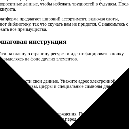
корректные данные, чтобы избежать трудностей в будущем. Посл
ккаунта.
Платформа предлагает широкий ассортимент, включая слоты,
т библиотеку, так что скучать вам не придется. Ознакомьтесь с
вать все преимущества.
пошаговая инструкция
ейти на главную страницу ресурса и идентифицировать кнопку
, выделяясь на фоне других элементов.
ребуется ввести свои данные. Укажите адрес электронной почты
роль включал буквы, цифры и специальные символы для повыше
о письмо с ссылкой для подтверждения. Перейдите по ней, чтобы
рить данные на наличие ошибок перед окончательной верифика