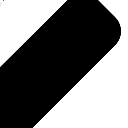
е
 и
ния
цией.