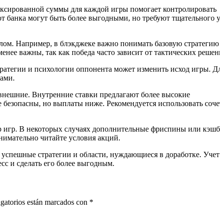
иксированной суммы для каждой игры помогает контролировать
от банка могут быть более выгодными, но требуют тщательного 
лом. Например, в блэкджеке важно понимать базовую стратегию
менее важны, так как победа часто зависит от тактических решен
ратегии и психологии оппонента может изменить исход игры. Д
ками.
 внешние. Внутренние ставки предлагают более высокие
е безопасны, но выплаты ниже. Рекомендуется использовать соч
ор игр. В некоторых случаях дополнительные фриспины или кэш
нимательно читайте условия акций.
 успешные стратегии и области, нуждающиеся в доработке. Учет
с и сделать его более выгодным.
gatorios están marcados con
*