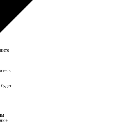
кните
.
итесь
 будет
им
вные