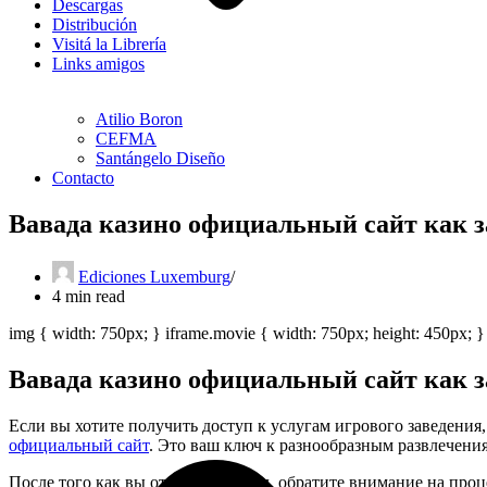
Descargas
Distribución
Visitá la Librería
Links amigos
Atilio Boron
CEFMA
Santángelo Diseño
Contacto
Вавада казино официальный сайт как з
Ediciones Luxemburg
4 min read
img { width: 750px; } iframe.movie { width: 750px; height: 450px; }
Вавада казино официальный сайт как з
Если вы хотите получить доступ к услугам игрового заведения, 
официальный сайт
. Это ваш ключ к разнообразным развлечени
После того как вы открыли портал, обратите внимание на проц