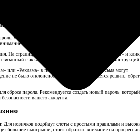
етьим лицам.
равилами и условиями платформы.
анавливать пароль
пароль, указанные при регистрации. Если возникли трудности,
ь внимание регистру символов и наличию пробелов.
ния. На странице входа найдите ссылку «Забыли пароль?» и кли
, связанный с аккаунтом, для получения дальнейших инструкций
ам» или «Реклама» в почтовом ящике. Иногда письма могут
ение не было отклонено. Если проблем не удается решить, обрат
я сброса пароля. Рекомендуется создать новый пароль, который
безопасности вашего аккаунта.
азино
т. Для новичков подойдут слоты с простыми правилами и высок
ищет большие выигрыши, стоит обратить внимание на прогресси