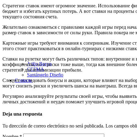
Стратегии ставок имеют огромное значение. Использование ф
бюджет и избегать крупных потерь. А вот ставки на проценты 
текущего состояния счета.
Желательно ознакомиться с правилами каждой игры перед нача
размер ставок в зависимости от силы руки. Правила покера не 
Картежные игры требуют внимания к соперникам. Изучение ст
этого стоит практиковаться в онлайн-турнирах с низкими став
Ставки на рулетке могут быть различных типов: внутренние и
Atilio Boron
коэффициенты, но и риски тоже выше, тогда как внешние боле
CEFMA
стратегий для оптимизации прибыли.
Santángelo Diseño
Contacto
Следует исследовать бонусы и акции, которые влияют на выб
могут снизить риски и увеличить шансы на выигрыш. Всегда в
Регулярно анализируйте результаты своей игры, чтобы выявить
личных достижений и неудач поможет улучшить игровой процес
Deja una respuesta
Tu dirección de correo electrónico no será publicada.
Los campos obli
Nombre
*