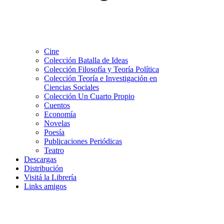
Cine
Colección Batalla de Ideas
Colección Filosofía y Teoría Política
Colección Teoría e Investigación en
Ciencias Sociales
Colección Un Cuarto Propio
Cuentos
Economía
Novelas
Poesía
Publicaciones Periódicas
Teatro
Descargas
Distribución
Visitá la Librería
Links amigos