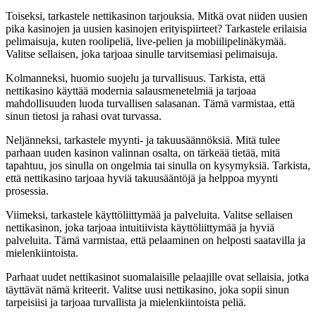
Toiseksi, tarkastele nettikasinon tarjouksia. Mitkä ovat niiden uusien
pika kasinojen ja uusien kasinojen erityispiirteet? Tarkastele erilaisia
pelimaisuja, kuten roolipeliä, live-pelien ja mobiilipelinäkymää.
Valitse sellaisen, joka tarjoaa sinulle tarvitsemiasi pelimaisuja.
Kolmanneksi, huomio suojelu ja turvallisuus. Tarkista, että
nettikasino käyttää modernia salausmenetelmiä ja tarjoaa
mahdollisuuden luoda turvallisen salasanan. Tämä varmistaa, että
sinun tietosi ja rahasi ovat turvassa.
Neljänneksi, tarkastele myynti- ja takuusäännöksiä. Mitä tulee
parhaan uuden kasinon valinnan osalta, on tärkeää tietää, mitä
tapahtuu, jos sinulla on ongelmia tai sinulla on kysymyksiä. Tarkista,
että nettikasino tarjoaa hyviä takuusääntöjä ja helppoa myynti
prosessia.
Viimeksi, tarkastele käyttöliittymää ja palveluita. Valitse sellaisen
nettikasinon, joka tarjoaa intuitiivista käyttöliittymää ja hyviä
palveluita. Tämä varmistaa, että pelaaminen on helposti saatavilla ja
mielenkiintoista.
Parhaat uudet nettikasinot suomalaisille pelaajille ovat sellaisia, jotka
täyttävät nämä kriteerit. Valitse uusi nettikasino, joka sopii sinun
tarpeisiisi ja tarjoaa turvallista ja mielenkiintoista peliä.