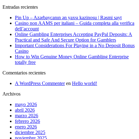
Entradas recientes
Pin Up – Azərbaycanın ən yaxşı kazinosu | Rəsmi sayt
Casino non AAMS per italiani – Guida completa alla verifica
dell’account
Online Gambling Enterprises Accepting PayPal Deposits: A
Practical and Safe And Secure Option for Gamblers
Important Considerations For Playing in a No Deposit Bonus
Casino
How to Win Genuine Money Online Gambling Enterprise
totally free
Comentarios recientes
A WordPress Commenter
en
Hello world!
Archivos
mayo 2026
abril 2026
marzo 2026
febrero 2026
enero 2026
diciembre 2025
noviembre 2025