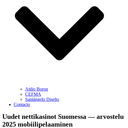
Atilio Boron
CEFMA
Santángelo Diseño
Contacto
Uudet nettikasinot Suomessa — arvostelu
2025 mobiilipelaaminen