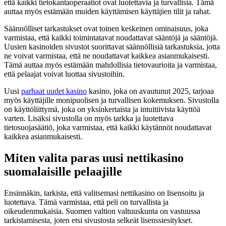
että kaikki tietokantaoperaatiot ovat luotettavia ja turvallisia. Tämä
auttaa myös estämään muiden käyttämisen käyttäjien tilit ja rahat.
Säännölliset tarkastukset ovat toinen keskeinen ominaisuus, joka
varmistaa, että kaikki toimintatavat noudattavat sääntöjä ja sääntöjä.
Uusien kasinoiden sivustot suorittavat säännöllisiä tarkastuksia, jotta
ne voivat varmistaa, että ne noudattavat kaikkea asianmukaisesti.
Tämä auttaa myös estämään mahdollisia tietovaurioita ja varmistaa,
että pelaajat voivat luottaa sivustoihin.
Uusi
parhaat uudet kasino
kasino, joka on avautunut 2025, tarjoaa
myös käyttäjille monipuolisen ja turvallisen kokemuksen. Sivustolla
on käyttöliittymä, joka on yksinkertaista ja intuitiivista käyttöä
varten. Lisäksi sivustolla on myös tarkka ja luotettava
tietosuojasäätiö, joka varmistaa, että kaikki käytännöt noudattavat
kaikkea asianmukaisesti.
Miten valita paras uusi nettikasino
suomalaisille pelaajille
Ensinnäkin, tarkista, että valitsemasi nettikasino on lisensoitu ja
luotettava. Tämä varmistaa, että peli on turvallista ja
oikeudenmukaisia. Suomen valtion valtuuskunta on vastuussa
tarkistamisesta, joten etsi sivustosta selkeät lisenssiesitykset.