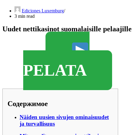
Ediciones Luxemburg
3 min read
Uudet nettikasinot suomalaisille pelaajille
PELATA
Содержимое
Näiden uusien sivujen ominaisuudet
ja turvallisuus