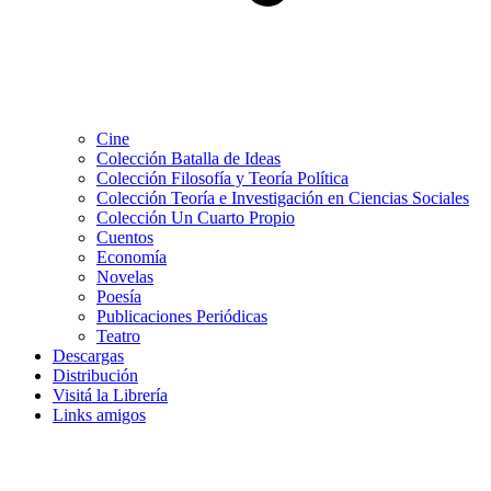
Cine
Colección Batalla de Ideas
Colección Filosofía y Teoría Política
Colección Teoría e Investigación en Ciencias Sociales
Colección Un Cuarto Propio
Cuentos
Economía
Novelas
Poesía
Publicaciones Periódicas
Teatro
Descargas
Distribución
Visitá la Librería
Links amigos