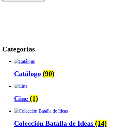
Categorías
Catálogo
(90)
Cine
(1)
Colección Batalla de Ideas
(14)