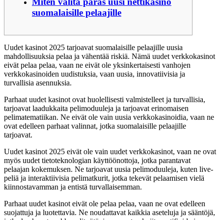
Miten valita paras uusi nettikasino
suomalaisille pelaajille
Uudet kasinot 2025 tarjoavat suomalaisille pelaajille uusia
mahdollisuuksia pelaa ja vähentää riskiä. Nämä uudet verkkokasinot
eivät pelaa pelaa, vaan ne eivät ole yksinkertaisesti vanhojen
verkkokasinoiden uudistuksia, vaan uusia, innovatiivisia ja
turvallisia asennuksia.
Parhaat uudet kasinot ovat huolellisesti valmistelleet ja turvallisia,
tarjoavat laadukkaita pelimoduuleja ja tarjoavat erinomaisen
pelimatematiikan. Ne eivät ole vain uusia verkkokasinoidia, vaan ne
ovat edelleen parhaat valinnat, jotka suomalaisille pelaajille
tarjoavat.
Uudet kasinot 2025 eivät ole vain uudet verkkokasinot, vaan ne ovat
myös uudet tietoteknologian käyttöönottoja, jotka parantavat
pelaajan kokemuksen. Ne tarjoavat uusia pelimoduuleja, kuten live-
peliä ja interaktiivisia pelimatkurit, jotka tekevät pelaamisen vielä
kiinnostavamman ja entistä turvallaisemman.
Parhaat uudet kasinot eivät ole pelaa pelaa, vaan ne ovat edelleen
suojattuja ja luotettavia. Ne noudattavat kaikkia aseteluja ja sääntöjä,