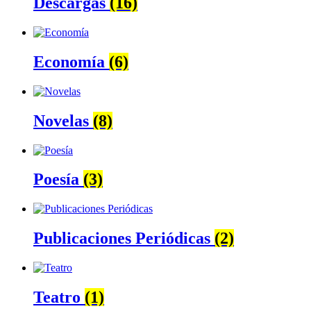
Descargas
(16)
Economía
(6)
Novelas
(8)
Poesía
(3)
Publicaciones Periódicas
(2)
Teatro
(1)