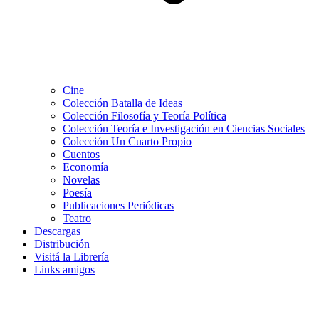
Cine
Colección Batalla de Ideas
Colección Filosofía y Teoría Política
Colección Teoría e Investigación en Ciencias Sociales
Colección Un Cuarto Propio
Cuentos
Economía
Novelas
Poesía
Publicaciones Periódicas
Teatro
Descargas
Distribución
Visitá la Librería
Links amigos