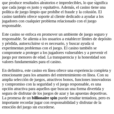
que produce resultados aleatorios e impredecibles, lo que significa
que cada juego es justo y equitativo. Además, el casino tiene una
política de juego limpio que prohíbe el fraude y la colusión. El
casino también ofrece soporte al cliente dedicado a ayudar a los
jugadores con cualquier problema relacionado con el juego
responsable.
Este casino se enfoca en promover un ambiente de juego seguro y
responsable. Se alienta a los usuarios a establecer límites de depósito
y pérdida, autoexcluirse si es necesario, y buscar ayuda si
experimentan problemas con el juego. El casino también se
compromete a proteger a los jugadores vulnerables y a prevenir el
juego por menores de edad. La transparencia y la honestidad son
valores fundamentales para el casino.
En definitiva, este casino en línea ofrece una experiencia completa y
emocionante para los amantes del entretenimiento en línea. Con su
amplia selección de juegos, atractivos bonos, funciones innovadoras
y compromiso con la seguridad y el juego responsable, es una
opción atractiva para aquellos que buscan una forma divertida y
segura de disfrutar de los juegos de azar y las apuestas deportivas.
La promesa de un
billionaire spin
puede resultar tentadora, pero es
importante recordar jugar con responsabilidad y disfrutar de la
emoción del juego sin excederse.