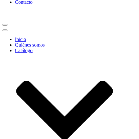
Contacto
Menú
de
Menú
navegación
de
Inicio
navegación
Quiénes somos
Catálogo