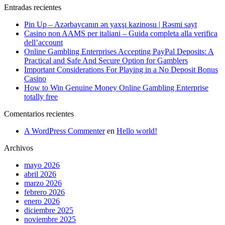
Entradas recientes
Pin Up – Azərbaycanın ən yaxşı kazinosu | Rəsmi sayt
Casino non AAMS per italiani – Guida completa alla verifica
dell’account
Online Gambling Enterprises Accepting PayPal Deposits: A
Practical and Safe And Secure Option for Gamblers
Important Considerations For Playing in a No Deposit Bonus
Casino
How to Win Genuine Money Online Gambling Enterprise
totally free
Comentarios recientes
A WordPress Commenter
en
Hello world!
Archivos
mayo 2026
abril 2026
marzo 2026
febrero 2026
enero 2026
diciembre 2025
noviembre 2025