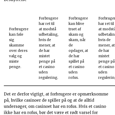
Forbrugere
Forbrugere
Forbruge
har ret til
kan blive
har ret til
Forbrugere
at modstå
truet af
at modst
kan føle
udbetaling,
skam og
udbetalin
sig
hvis de
skam, når
hvis de
skamme
mener, at
de
mener, at
over deres
de har
opdager, at
de har
valg og
mistet
de har
mistet
miste
penge på
spillet på
penge på
penge.
et casino
et casino
et casino
uden
uden
uden
regulering.
rofus.
regulerin
Det er derfor vigtigt, at forbrugere er opmærksomme
på, hvilke casinoer de spiller på og at de alltid
undersøger, om casinoet har en rofus. Hvis et casino
ikke har en rofus, bør det være et rødt varsel for