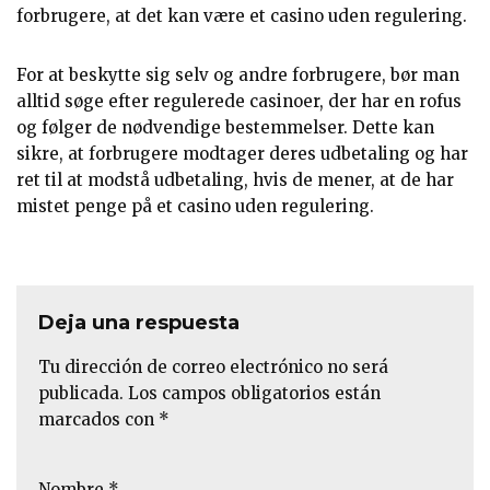
forbrugere, at det kan være et casino uden regulering.
For at beskytte sig selv og andre forbrugere, bør man
alltid søge efter regulerede casinoer, der har en rofus
og følger de nødvendige bestemmelser. Dette kan
sikre, at forbrugere modtager deres udbetaling og har
ret til at modstå udbetaling, hvis de mener, at de har
mistet penge på et casino uden regulering.
Deja una respuesta
Tu dirección de correo electrónico no será
publicada.
Los campos obligatorios están
marcados con
*
Nombre
*