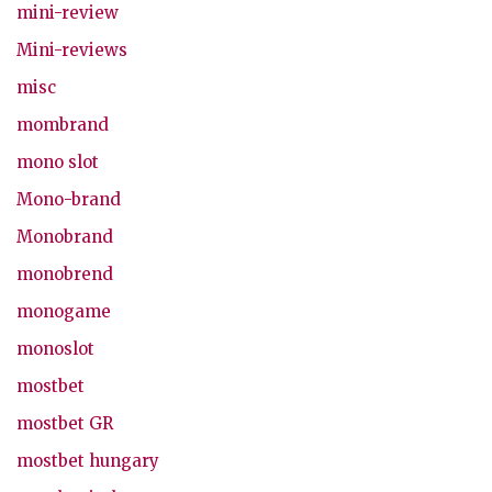
mini-review
Mini-reviews
misc
mombrand
mono slot
Mono-brand
Monobrand
monobrend
monogame
monoslot
mostbet
mostbet GR
mostbet hungary