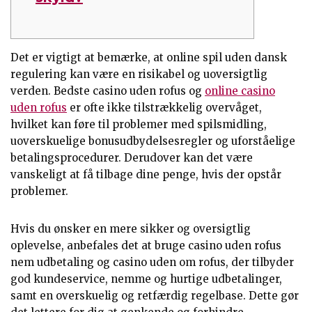
Det er vigtigt at bemærke, at online spil uden dansk
regulering kan være en risikabel og uoversigtlig
verden. Bedste casino uden rofus og
online casino
uden rofus
er ofte ikke tilstrækkelig overvåget,
hvilket kan føre til problemer med spilsmidling,
uoverskuelige bonusudbydelsesregler og uforståelige
betalingsprocedurer. Derudover kan det være
vanskeligt at få tilbage dine penge, hvis der opstår
problemer.
Hvis du ønsker en mere sikker og oversigtlig
oplevelse, anbefales det at bruge casino uden rofus
nem udbetaling og casino uden om rofus, der tilbyder
god kundeservice, nemme og hurtige udbetalinger,
samt en overskuelig og retfærdig regelbase. Dette gør