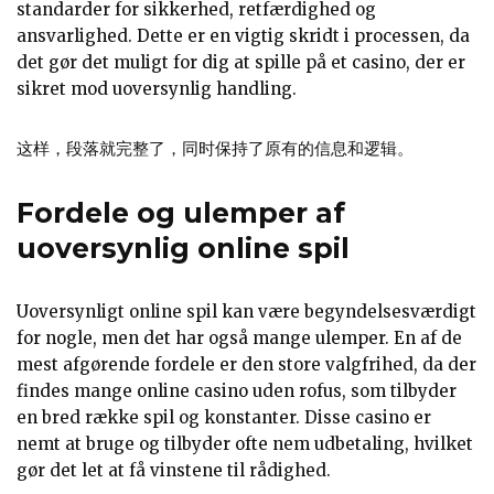
standarder for sikkerhed, retfærdighed og
ansvarlighed. Dette er en vigtig skridt i processen, da
det gør det muligt for dig at spille på et casino, der er
sikret mod uoversynlig handling.
这样，段落就完整了，同时保持了原有的信息和逻辑。
Fordele og ulemper af
uoversynlig online spil
Uoversynligt online spil kan være begyndelsesværdigt
for nogle, men det har også mange ulemper. En af de
mest afgørende fordele er den store valgfrihed, da der
findes mange online casino uden rofus, som tilbyder
en bred række spil og konstanter. Disse casino er
nemt at bruge og tilbyder ofte nem udbetaling, hvilket
gør det let at få vinstene til rådighed.