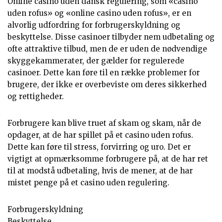
Online casino uden dansk regulering, som «casino
uden rofus» og «online casino uden rofus», er en
alvorlig udfordring for forbrugerskyldning og
beskyttelse. Disse casinoer tilbyder nem udbetaling og
ofte attraktive tilbud, men de er uden de nødvendige
skyggekammerater, der gælder for regulerede
casinoer. Dette kan føre til en række problemer for
brugere, der ikke er overbeviste om deres sikkerhed
og rettigheder.
Forbrugere kan blive truet af skam og skam, når de
opdager, at de har spillet på et casino uden rofus.
Dette kan føre til stress, forvirring og uro. Det er
vigtigt at opmærksomme forbrugere på, at de har ret
til at modstå udbetaling, hvis de mener, at de har
mistet penge på et casino uden regulering.
Forbrugerskyldning
Beskyttelse