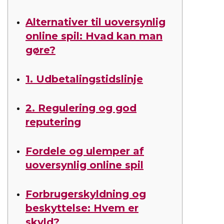
Alternativer til uoversynlig
online spil: Hvad kan man
gøre?
1. Udbetalingstidslinje
2. Regulering og god
reputering
Fordele og ulemper af
uoversynlig online spil
Forbrugerskyldning og
beskyttelse: Hvem er
skyld?