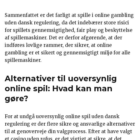
Sammenfattet er det farligt at spille i online gambling
uden dansk regulering, da det indebærer store risici
for spillets gennemsigtighed, fair play og beskyttelse
af spillemaskiner. Det er derfor afgørende, at der
indføres lovlige rammer, der sikrer, at online
gambling er et sikert og gennemsigtigt miljø for alle
spillemaskiner.
Alternativer til uoversynlig
online spil: Hvad kan man
gøre?
For at undgå uoversynlig online spil uden dansk
regulering er der flere sikre og ansvarlige alternativer
til at genoverveje din valgprocess. Efter at have valgt
et casino uden rofus, er det vigtigt at sikre, at det