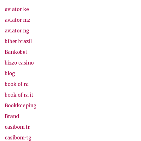
aviator ke
aviator mz
aviator ng
b1bet brazil
Bankobet
bizzo casino
blog
book of ra
book of ra it
Bookkeeping
Brand
casibom tr
casibom-tg