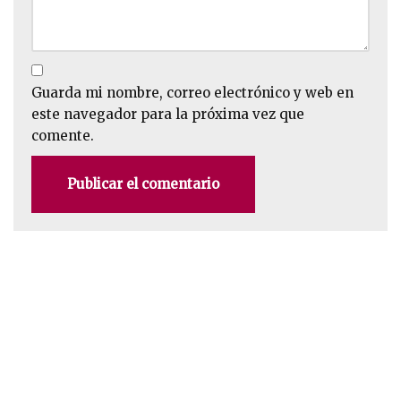
Guarda mi nombre, correo electrónico y web en
este navegador para la próxima vez que
comente.