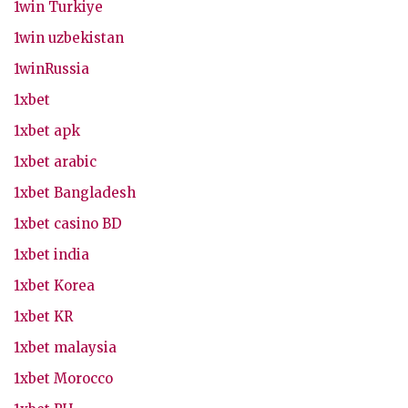
1win Turkiye
1win uzbekistan
1winRussia
1xbet
1xbet apk
1xbet arabic
1xbet Bangladesh
1xbet casino BD
1xbet india
1xbet Korea
1xbet KR
1xbet malaysia
1xbet Morocco