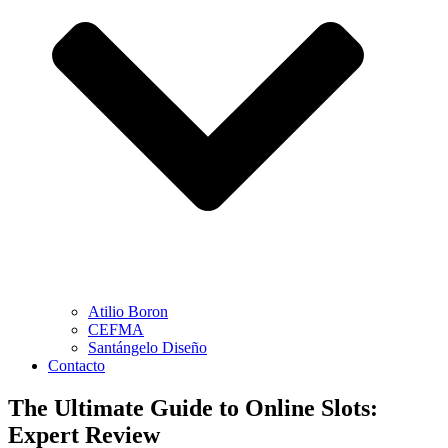
Atilio Boron
CEFMA
Santángelo Diseño
Contacto
The Ultimate Guide to Online Slots:
Expert Review