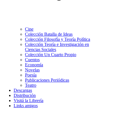
Cine
Colección Batalla de Ideas
Colección Filosofía y Teoría Política
Colección Teoría e Investigación en
Ciencias Sociales
Colección Un Cuarto Propio
Cuentos
Economía
Novelas
Poesía
Publicaciones Periódicas
Teatro
Descargas
Distribución
Visitá la Librería
Links amigos