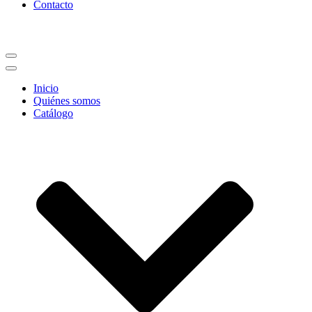
Contacto
Menú
de
Menú
navegación
de
Inicio
navegación
Quiénes somos
Catálogo