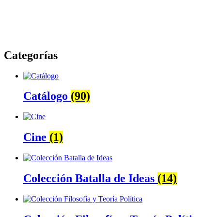
Categorías
Catálogo
(90)
Cine
(1)
Colección Batalla de Ideas
(14)