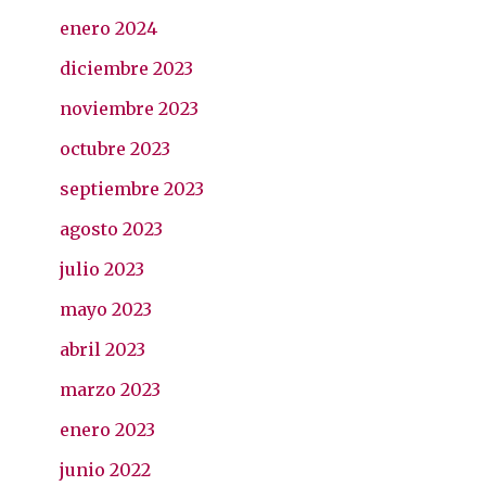
enero 2024
diciembre 2023
noviembre 2023
octubre 2023
septiembre 2023
agosto 2023
julio 2023
mayo 2023
abril 2023
marzo 2023
enero 2023
junio 2022