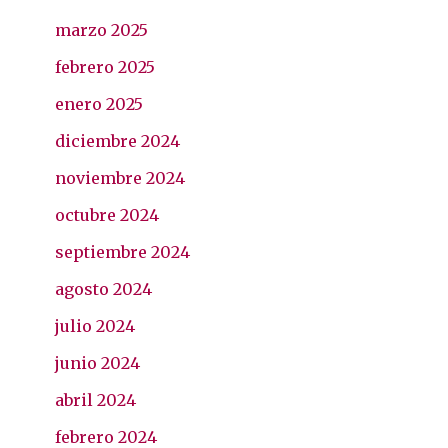
marzo 2025
febrero 2025
enero 2025
diciembre 2024
noviembre 2024
octubre 2024
septiembre 2024
agosto 2024
julio 2024
junio 2024
abril 2024
febrero 2024