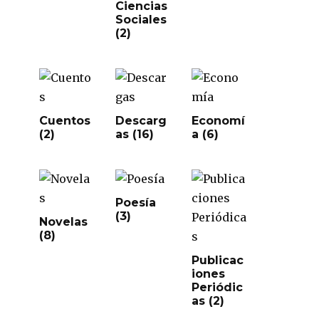
Ciencias
Sociales
(2)
Cuentos
Descarg
Economí
(2)
as
(16)
a
(6)
Poesía
(3)
Novelas
(8)
Publicac
iones
Periódic
as
(2)