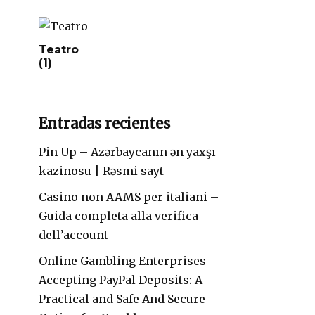
Teatro
(1)
Entradas recientes
Pin Up – Azərbaycanın ən yaxşı
kazinosu | Rəsmi sayt
Casino non AAMS per italiani –
Guida completa alla verifica
dell’account
Online Gambling Enterprises
Accepting PayPal Deposits: A
Practical and Safe And Secure