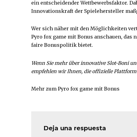
ein entscheidender Wettbewerbsfaktor. Dab
Innovationskraft der Spielehersteller maßg
Wer sich näher mit den Möglichkeiten ver
Pyro fox game mit Bonus anschauen, das n
faire Bonuspolitik bietet.
Wenn Sie mehr über innovative Slot-Boni un
empfehlen wir Ihnen, die offizielle Plattfor
Mehr zum Pyro fox game mit Bonus
Deja una respuesta