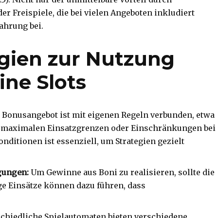
r Freispiele, die bei vielen Angeboten inkludiert
fahrung bei.
gien zur Nutzung
ine Slots
 Bonusangebot ist mit eigenen Regeln verbunden, etwa
, maximalen Einsatzgrenzen oder Einschränkungen bei
nditionen ist essenziell, um Strategien gezielt
gungen:
Um Gewinne aus Boni zu realisieren, sollte die
e Einsätze können dazu führen, dass
chiedliche Spielautomaten bieten verschiedene