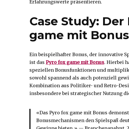
Erfahrungswerte präsentieren.
Case Study: Der 
game mit Bonus
Ein beispielhafter Bonus, der innovative 
ist das
Pyro fox game mit Bonus
. Hierbei 
speziellen Bonusfunktionen und multipli
sowohl spannend als auch potenziell gewi
Kombination aus Politiker- und Retro-Desi
insbesondere bei strategischer Nutzung 
«Das Pyro fox game mit Bonus demonstr
Bonusmechanismen den Spielspaß deutl
Gewinne bieten.» — Branchenanalyst, 