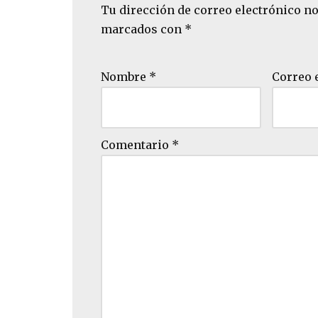
Tu dirección de correo electrónico no
marcados con
*
Nombre
*
Correo 
Comentario
*