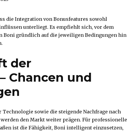
dass die Integration von Bonusfeatures sowohl
nflüssen unterliegt. Es empfiehlt sich, vor dem
n Boni gründlich auf die jeweiligen Bedingungen hin
n.
ft der
– Chancen und
gen
r Technologie sowie die steigende Nachfrage nach
werden den Markt weiter prägen. Für professionelle
en ist die Fähigkeit, Boni intelligent einzusetzen,