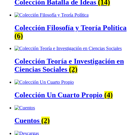
Colección Batalla de Ideas
(14)
Colección Filosofía y Teoría Política
(6)
Colección Teoría e Investigación en
Ciencias Sociales
(2)
Colección Un Cuarto Propio
(4)
Cuentos
(2)