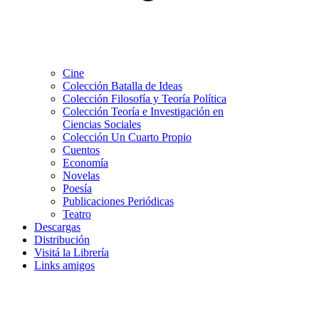
Cine
Colección Batalla de Ideas
Colección Filosofía y Teoría Política
Colección Teoría e Investigación en
Ciencias Sociales
Colección Un Cuarto Propio
Cuentos
Economía
Novelas
Poesía
Publicaciones Periódicas
Teatro
Descargas
Distribución
Visitá la Librería
Links amigos