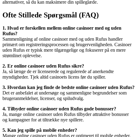
alternativer, så du kan maksimere din spilleglæde.
Ofte Stillede Spørgsmål (FAQ)
1. Hvad er forskellen mellem online casinoer med og uden
Rufus?
Sammenligning af online casinoer med og uden Rufus handler
primært om registreringsprocessen og brugervenligheden. Casinoer
uden Rufus er typisk mere tilgængelige og fokuserer på en mere
strømlinet oplevelse.
2. Er online casinoer uden Rufus sikre?
Ja, så længe de er licenserede og regulerede af anerkendte
myndigheder. Tjek altid casinoets licens før du spiller.
3. Hvordan kan jeg finde de bedste online casinoer uden Rufus?
Det er anbefalet at undersøge og sammenligne begrundelser som
brugeranmeldelser, licenser, og spiludvalg.
4. Tilbyder online casinoer uden Rufus gode bonusser?
Ja, mange online casinoer uden Rufus tilbyder attraktive bonusser
og kampagner for at tiltrække nye spillere.
5. Kan jeg spille på mobile enheder?
Mange online casinoer uden Rufus er optimeret til mobile enheder,