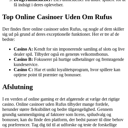
få indsigt i deres oplevelser.
Top Online Casinoer Uden Om Rufus
Der findes flere online casinoer uden Rufus, og nogle af dem skiller
sig ud på grund af deres exceptionelle funktioner. Her er tre af de
bedste:
Casino A:
Kendt for sin imponerende samling af slots og live
dealer spil. Tilbyder også en generøs velkomstbonus.
Casino B:
Fokuserer på hurtige udbetalinger og fremragende
kundeservice.
Casino C:
Har et unikt loyalitetsprogram, hvor spillere kan
optjene point til præmier og bonusser.
Afslutning
I en verden af online gaming er det afgørende at vælge det rigtige
casino. Online casinoer uden Rufus tilbyder mange fordele,
herunder større fleksibilitet og bedre tilgængelighed. Gennem
grundig sammenligning af faktorer som licens, spiludvalg og
bonusser, kan du finde den platform, der bedst passer til dine behov
og præferencer. Tag dig tid til at udforske og teste de forskellige