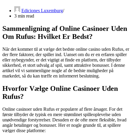
Ediciones Luxemburg
3 min read
Sammenligning af Online Casinoer Uden
Om Rufus: Hvilket Er Bedst?
Når det kommer til at vælge det bedste online casino uden Rufus, er
der flere faktorer, der spiller ind. Uanset om du er en erfaren spiller
eller nybegynder, er det vigtigt at finde en platform, der tilbyder
sikkerhed, et stort udvalg af spil, samt attraktive bonusser. I denne
artikel vil vi sammenligne nogle af de bedste muligheder på
markedet, så du kan træffe en informeret beslutning.
Hvorfor Vælge Online Casinoer Uden
Rufus?
Online casinoer uden Rufus er populære af flere årsager. For det
første tilbyder de typisk en mere strømlinet spilleoplevelse uden
unødvendige forstyrrelser. Desuden er de ofte mere fleksible, hvad
angår betalinger og bonusser. Her er nogle grunde til, at spillere
vælger disse platforme: