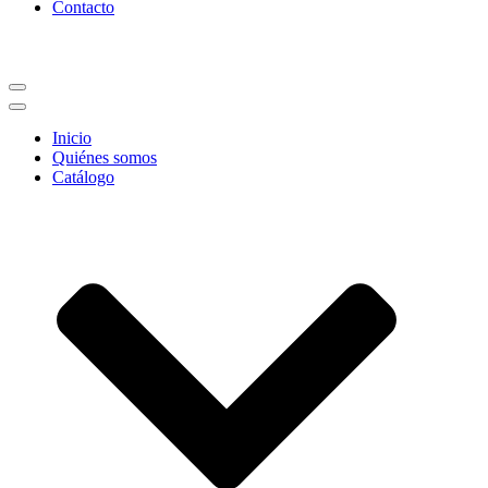
Contacto
Menú
de
Menú
navegación
de
Inicio
navegación
Quiénes somos
Catálogo