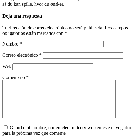
så du kan spille, hvor du ønsker.
Deja una respuesta
Tu dirección de correo electrónico no será publicada.
Los campos
obligatorios están marcados con
*
Nombre
*
Correo electrónico
*
Web
Comentario
*
Guarda mi nombre, correo electrónico y web en este navegador
para la próxima vez que comente.