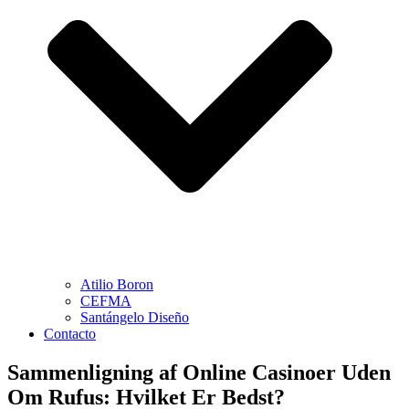
Atilio Boron
CEFMA
Santángelo Diseño
Contacto
Sammenligning af Online Casinoer Uden
Om Rufus: Hvilket Er Bedst?