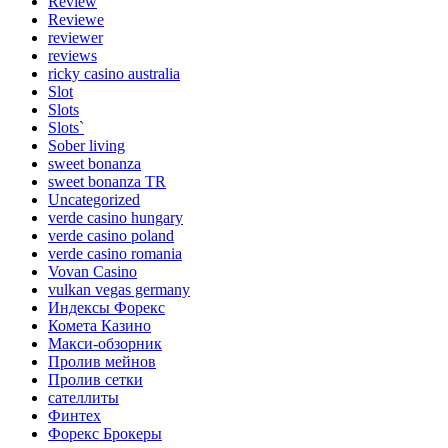
Review
Reviewe
reviewer
reviews
ricky casino australia
Slot
Slots
Slots`
Sober living
sweet bonanza
sweet bonanza TR
Uncategorized
verde casino hungary
verde casino poland
verde casino romania
Vovan Casino
vulkan vegas germany
Индексы Форекс
Комета Казино
Макси-обзорник
Пролив мейнов
Пролив сетки
сателлиты
Финтех
Форекс Брокеры