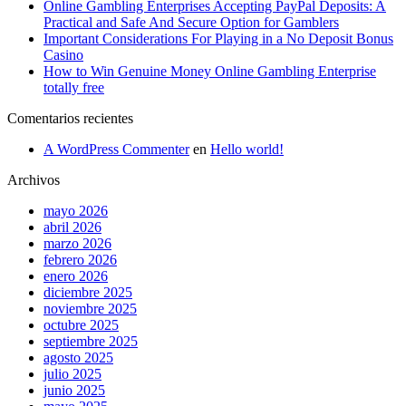
Online Gambling Enterprises Accepting PayPal Deposits: A
Practical and Safe And Secure Option for Gamblers
Important Considerations For Playing in a No Deposit Bonus
Casino
How to Win Genuine Money Online Gambling Enterprise
totally free
Comentarios recientes
A WordPress Commenter
en
Hello world!
Archivos
mayo 2026
abril 2026
marzo 2026
febrero 2026
enero 2026
diciembre 2025
noviembre 2025
octubre 2025
septiembre 2025
agosto 2025
julio 2025
junio 2025