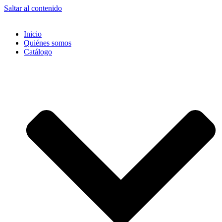
Saltar al contenido
Inicio
Quiénes somos
Catálogo