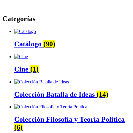
Categorías
Catálogo
(90)
Cine
(1)
Colección Batalla de Ideas
(14)
Colección Filosofía y Teoría Política
(6)