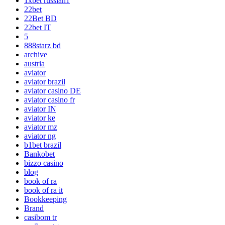
1xbet russian1
22bet
22Bet BD
22bet IT
5
888starz bd
archive
austria
aviator
aviator brazil
aviator casino DE
aviator casino fr
aviator IN
aviator ke
aviator mz
aviator ng
b1bet brazil
Bankobet
bizzo casino
blog
book of ra
book of ra it
Bookkeeping
Brand
casibom tr