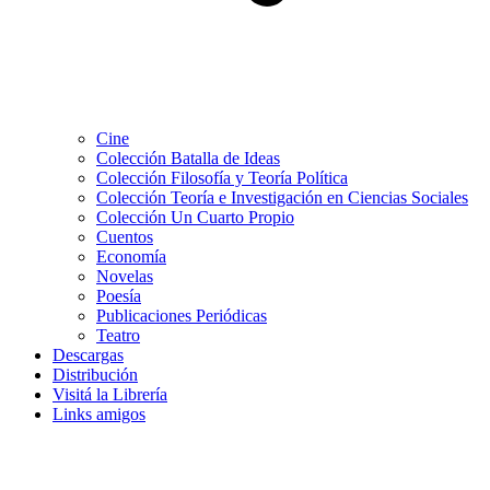
Cine
Colección Batalla de Ideas
Colección Filosofía y Teoría Política
Colección Teoría e Investigación en Ciencias Sociales
Colección Un Cuarto Propio
Cuentos
Economía
Novelas
Poesía
Publicaciones Periódicas
Teatro
Descargas
Distribución
Visitá la Librería
Links amigos