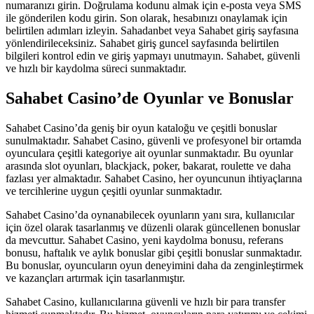
numaranızı girin. Doğrulama kodunu almak için e-posta veya SMS
ile gönderilen kodu girin. Son olarak, hesabınızı onaylamak için
belirtilen adımları izleyin. Sahadanbet veya Sahabet giriş sayfasına
yönlendirileceksiniz. Sahabet giriş guncel sayfasında belirtilen
bilgileri kontrol edin ve giriş yapmayı unutmayın. Sahabet, güvenli
ve hızlı bir kaydolma süreci sunmaktadır.
Sahabet Casino’de Oyunlar ve Bonuslar
Sahabet Casino’da geniş bir oyun kataloğu ve çeşitli bonuslar
sunulmaktadır. Sahabet Casino, güvenli ve profesyonel bir ortamda
oyunculara çeşitli kategoriye ait oyunlar sunmaktadır. Bu oyunlar
arasında slot oyunları, blackjack, poker, bakarat, roulette ve daha
fazlası yer almaktadır. Sahabet Casino, her oyuncunun ihtiyaçlarına
ve tercihlerine uygun çeşitli oyunlar sunmaktadır.
Sahabet Casino’da oynanabilecek oyunların yanı sıra, kullanıcılar
için özel olarak tasarlanmış ve düzenli olarak güncellenen bonuslar
da mevcuttur. Sahabet Casino, yeni kaydolma bonusu, referans
bonusu, haftalık ve aylık bonuslar gibi çeşitli bonuslar sunmaktadır.
Bu bonuslar, oyuncuların oyun deneyimini daha da zenginleştirmek
ve kazançları artırmak için tasarlanmıştır.
Sahabet Casino, kullanıcılarına güvenli ve hızlı bir para transfer