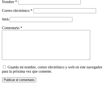
Nombre
*
Correo electrónico
*
Web
Comentario
*
Guarda mi nombre, correo electrónico y web en este navegador
para la próxima vez que comente.