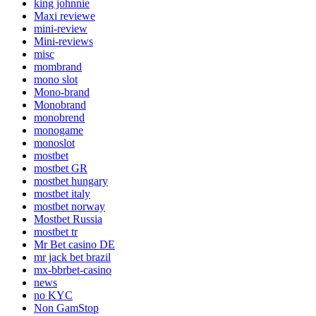
king johnnie
Maxi reviewe
mini-review
Mini-reviews
misc
mombrand
mono slot
Mono-brand
Monobrand
monobrend
monogame
monoslot
mostbet
mostbet GR
mostbet hungary
mostbet italy
mostbet norway
Mostbet Russia
mostbet tr
Mr Bet casino DE
mr jack bet brazil
mx-bbrbet-casino
news
no KYC
Non GamStop