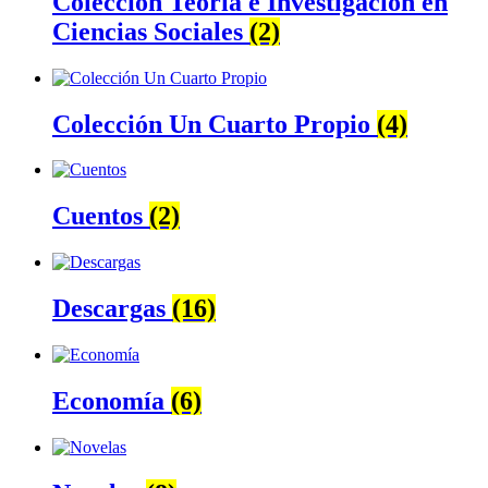
Colección Teoría e Investigación en
Ciencias Sociales
(2)
Colección Un Cuarto Propio
(4)
Cuentos
(2)
Descargas
(16)
Economía
(6)