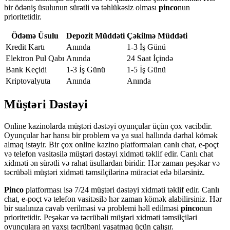
bir ödəniş üsulunun sürətli və təhlükəsiz olması
pinco
nun
prioritetidir.
Ödəmə Üsulu
Depozit Müddəti
Çəkilmə Müddəti
Kredit Kartı
Anında
1-3 İş Günü
Elektron Pul Qabı
Anında
24 Saat İçində
Bank Keçidi
1-3 İş Günü
1-5 İş Günü
Kriptovalyuta
Anında
Anında
Müştəri Dəstəyi
Online kazinolarda müştəri dəstəyi oyunçular üçün çox vacibdir.
Oyunçular hər hansı bir problem və ya sual hallında dərhal kömək
almaq istəyir. Bir çox online kazino platformaları canlı chat, e-poçt
və telefon vasitəsilə müştəri dəstəyi xidməti təklif edir. Canlı chat
xidməti ən sürətli və rahat üsullardan biridir. Hər zaman peşəkar və
təcrübəli müştəri xidməti təmsilçilərinə müraciət edə bilərsiniz.
Pinco
platforması isə 7/24 müştəri dəstəyi xidməti təklif edir. Canlı
chat, e-poçt və telefon vasitəsilə hər zaman kömək alabilirsiniz. Hər
bir sualınıza cavab verilməsi və problemi həll edilməsi
pinco
nun
prioritetidir. Peşəkar və təcrübəli müştəri xidməti təmsilçiləri
oyunçulara ən yaxşı təcrübəni yaşatmaq üçün çalışır.