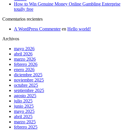
How to Win Genuine Money Online Gambling Enterprise
totally free
Comentarios recientes
A WordPress Commenter
en
Hello world!
Archivos
mayo 2026
abril 2026
marzo 2026
febrero 2026
enero 2026
diciembre 2025
noviembre 2025
octubre 2025
septiembre 2025
agosto 2025
julio 2025
junio 2025
mayo 2025
abril 2025
marzo 2025
febrero 2025