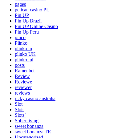
pages
pelican casino PL
Pin UP
Pin Up Brazil
Pin UP Online Casino
Pin Up Peru
pinco
Plinko
plinko in
plinko UK
plinko_pl
posts
Ramenbet
Review
Reviewe
reviewer
reviews
ricky casino australia
Slot
Slots
Slots`
Sober living
sweet bonanza
sweet bonanza TR
Uncategorized