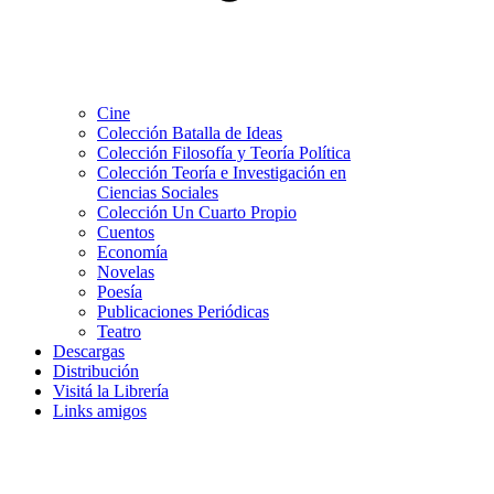
Cine
Colección Batalla de Ideas
Colección Filosofía y Teoría Política
Colección Teoría e Investigación en
Ciencias Sociales
Colección Un Cuarto Propio
Cuentos
Economía
Novelas
Poesía
Publicaciones Periódicas
Teatro
Descargas
Distribución
Visitá la Librería
Links amigos