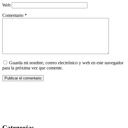
Web
Comentario
*
Guarda mi nombre, correo electrónico y web en este navegador
para la próxima vez que comente.
Categorías