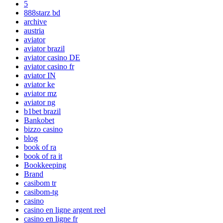
5
888starz bd
archive
austria
aviator
aviator brazil
aviator casino DE
aviator casino fr
aviator IN
aviator ke
aviator mz
aviator ng
b1bet brazil
Bankobet
bizzo casino
blog
book of ra
book of ra it
Bookkeeping
Brand
casibom tr
casibom-tg
casino
casino en ligne argent reel
casino en ligne fr