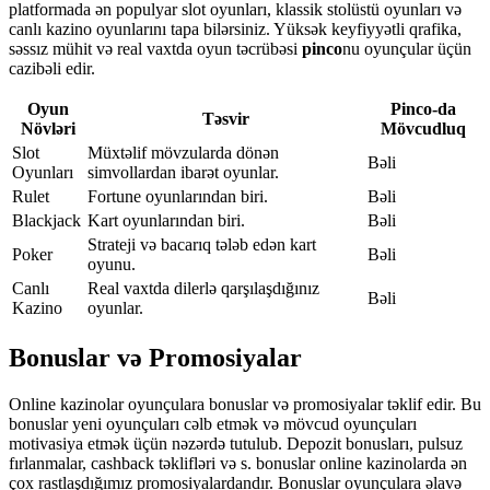
platformada ən populyar slot oyunları, klassik stolüstü oyunları və
canlı kazino oyunlarını tapa bilərsiniz. Yüksək keyfiyyətli qrafika,
səssız mühit və real vaxtda oyun təcrübəsi
pinco
nu oyunçular üçün
cazibəli edir.
Oyun
Pinco-da
Təsvir
Növləri
Mövcudluq
Slot
Müxtəlif mövzularda dönən
Bəli
Oyunları
simvollardan ibarət oyunlar.
Rulet
Fortune oyunlarından biri.
Bəli
Blackjack
Kart oyunlarından biri.
Bəli
Strateji və bacarıq tələb edən kart
Poker
Bəli
oyunu.
Canlı
Real vaxtda dilerlə qarşılaşdığınız
Bəli
Kazino
oyunlar.
Bonuslar və Promosiyalar
Online kazinolar oyunçulara bonuslar və promosiyalar təklif edir. Bu
bonuslar yeni oyunçuları cəlb etmək və mövcud oyunçuları
motivasiya etmək üçün nəzərdə tutulub. Depozit bonusları, pulsuz
fırlanmalar, cashback təklifləri və s. bonuslar online kazinolarda ən
çox rastlaşdığımız promosiyalardandır. Bonuslar oyunçulara əlavə