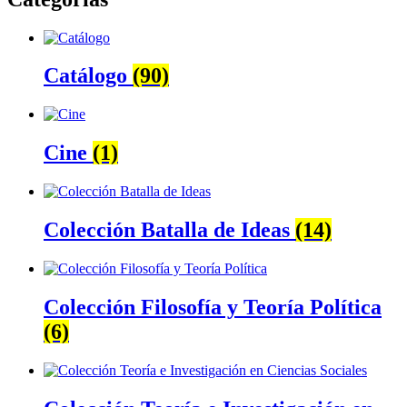
Catálogo
(90)
Cine
(1)
Colección Batalla de Ideas
(14)
Colección Filosofía y Teoría Política
(6)