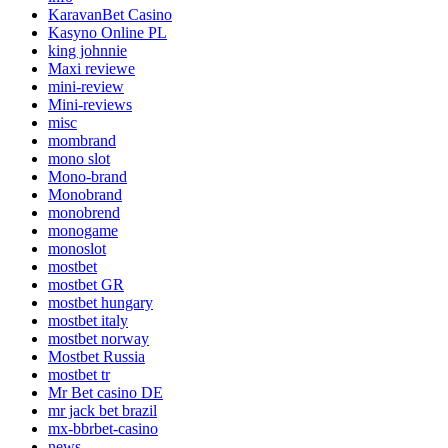
KaravanBet Casino
Kasyno Online PL
king johnnie
Maxi reviewe
mini-review
Mini-reviews
misc
mombrand
mono slot
Mono-brand
Monobrand
monobrend
monogame
monoslot
mostbet
mostbet GR
mostbet hungary
mostbet italy
mostbet norway
Mostbet Russia
mostbet tr
Mr Bet casino DE
mr jack bet brazil
mx-bbrbet-casino
news