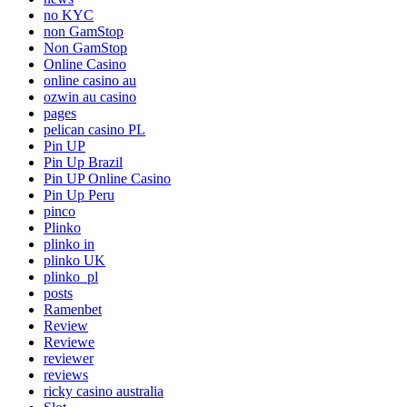
no KYC
non GamStop
Non GamStop
Online Casino
online casino au
ozwin au casino
pages
pelican casino PL
Pin UP
Pin Up Brazil
Pin UP Online Casino
Pin Up Peru
pinco
Plinko
plinko in
plinko UK
plinko_pl
posts
Ramenbet
Review
Reviewe
reviewer
reviews
ricky casino australia