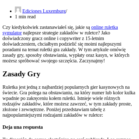
Ediciones Luxemburg
1 min read
Czy kiedykolwiek zastanawiałeś się, jakie są
online ruletka
symulator
najlepsze strategie zakładów w ruletce? Jako
doświadczony gracz online i copywriter z 15-letnim
doświadczeniem, chciałbym podzielić się moimi najlepszymi
poradami na temat ruletki gra zakłady. W tym artykule omówię
zasady gry, sposoby obstawiania,
wypłaty oraz kasyn, w których
możesz spróbować swojego szczęścia. Zaczynajmy!
Zasady Gry
Ruletka jest jedną z najbardziej popularnych gier kasynowych na
świecie. Gra polega na obstawianiu, na który numer lub kolor kulka
wpadnie po zakręceniu kołem ruletki. Istnieje wiele różnych
rodzajów zakładów, które możesz zawrzeć, w tym zakłady proste,
złożone i zewnętrzne. Poniżej przedstawiam tabelę z
najpopularniejszymi rodzajami zakładów w ruletce:
Deja una respuesta