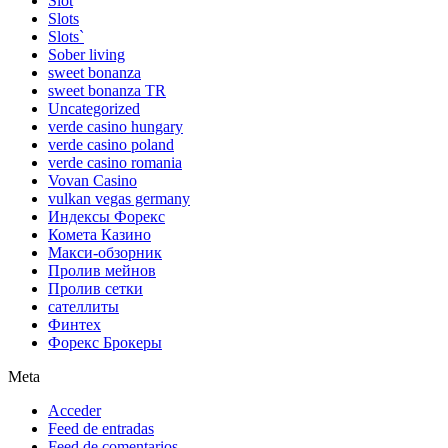
Slot
Slots
Slots`
Sober living
sweet bonanza
sweet bonanza TR
Uncategorized
verde casino hungary
verde casino poland
verde casino romania
Vovan Casino
vulkan vegas germany
Индексы Форекс
Комета Казино
Макси-обзорник
Пролив мейнов
Пролив сетки
сателлиты
Финтех
Форекс Брокеры
Meta
Acceder
Feed de entradas
Feed de comentarios