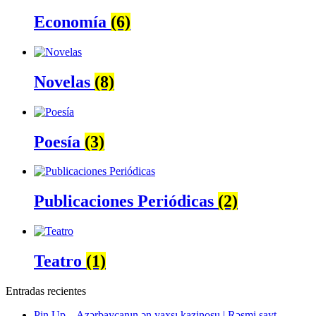
Economía
(6)
Novelas
(8)
Poesía
(3)
Publicaciones Periódicas
(2)
Teatro
(1)
Entradas recientes
Pin Up – Azərbaycanın ən yaxşı kazinosu | Rəsmi sayt