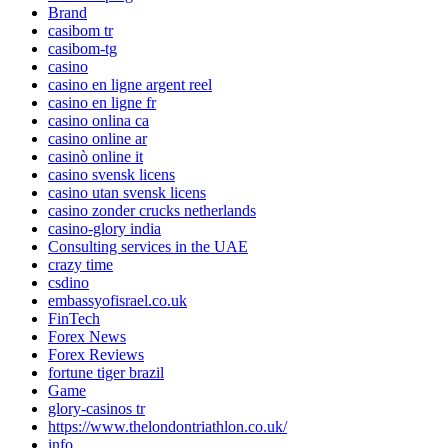
Brand
casibom tr
casibom-tg
casino
casino en ligne argent reel
casino en ligne fr
casino onlina ca
casino online ar
casinò online it
casino svensk licens
casino utan svensk licens
casino zonder crucks netherlands
casino-glory india
Consulting services in the UAE
crazy time
csdino
embassyofisrael.co.uk
FinTech
Forex News
Forex Reviews
fortune tiger brazil
Game
glory-casinos tr
https://www.thelondontriathlon.co.uk/
info