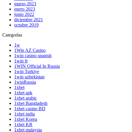
marzo 2023
enero 2023
junio 2022
diciembre 2021
octubre 2019
Categorías
1w
1Win AZ Casino
1win casino spanish
1win fr
1WIN Official In Russia
1win Turkiye
1win uzbekistan
1winRussia
1xbet
1xbet apk
1xbet arabic
1xbet Bangladesh
1xbet casino BD
1xbet india
1xbet Korea
1xbet KR
1xbet malaysia