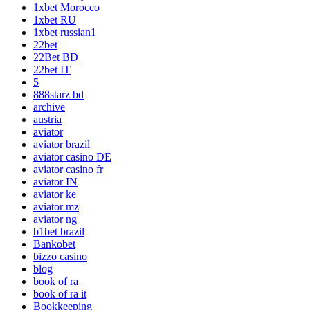
1xbet Morocco
1xbet RU
1xbet russian1
22bet
22Bet BD
22bet IT
5
888starz bd
archive
austria
aviator
aviator brazil
aviator casino DE
aviator casino fr
aviator IN
aviator ke
aviator mz
aviator ng
b1bet brazil
Bankobet
bizzo casino
blog
book of ra
book of ra it
Bookkeeping