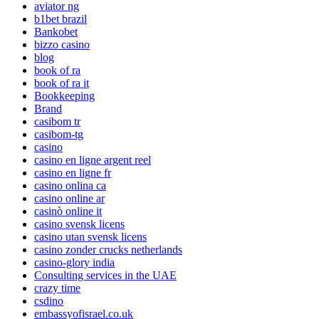
aviator ng
b1bet brazil
Bankobet
bizzo casino
blog
book of ra
book of ra it
Bookkeeping
Brand
casibom tr
casibom-tg
casino
casino en ligne argent reel
casino en ligne fr
casino onlina ca
casino online ar
casinò online it
casino svensk licens
casino utan svensk licens
casino zonder crucks netherlands
casino-glory india
Consulting services in the UAE
crazy time
csdino
embassyofisrael.co.uk