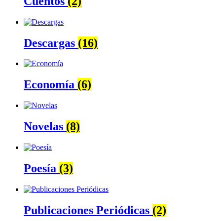
Cuentos
(2)
Descargas
(16)
Economía
(6)
Novelas
(8)
Poesía
(3)
Publicaciones Periódicas
(2)