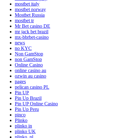
mostbet italy
mostbet norway
Mostbet Russia
mostbet tr
Mr Bet casino DE
mr jack bet brazil
mx-bbrbet-casino
news
no KYC
Non GamStop
non GamStop
Online Casino
online casino au
ozwin au casino
pages
pelican casino PL
Pin UP
Pin Up Brazil
Pin UP Online Casino
Pin Up Peru
pinco
Plinko
plinko in
plinko UK
plinko_pl