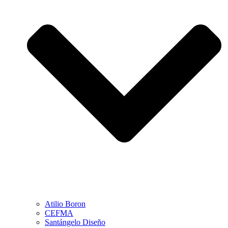
Atilio Boron
CEFMA
Santángelo Diseño