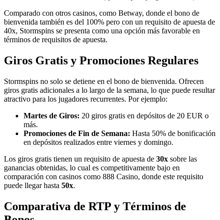
Comparado con otros casinos, como Betway, donde el bono de
bienvenida también es del 100% pero con un requisito de apuesta de
40x, Stormspins se presenta como una opción más favorable en
términos de requisitos de apuesta.
Giros Gratis y Promociones Regulares
Stormspins no solo se detiene en el bono de bienvenida. Ofrecen
giros gratis adicionales a lo largo de la semana, lo que puede resultar
atractivo para los jugadores recurrentes. Por ejemplo:
Martes de Giros:
20 giros gratis en depósitos de 20 EUR o
más.
Promociones de Fin de Semana:
Hasta 50% de bonificación
en depósitos realizados entre viernes y domingo.
Los giros gratis tienen un requisito de apuesta de
30x
sobre las
ganancias obtenidas, lo cual es competitivamente bajo en
comparación con casinos como 888 Casino, donde este requisito
puede llegar hasta
50x
.
Comparativa de RTP y Términos de
Bonos