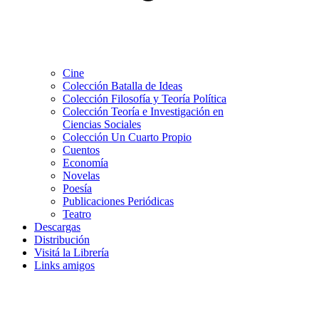
Cine
Colección Batalla de Ideas
Colección Filosofía y Teoría Política
Colección Teoría e Investigación en
Ciencias Sociales
Colección Un Cuarto Propio
Cuentos
Economía
Novelas
Poesía
Publicaciones Periódicas
Teatro
Descargas
Distribución
Visitá la Librería
Links amigos