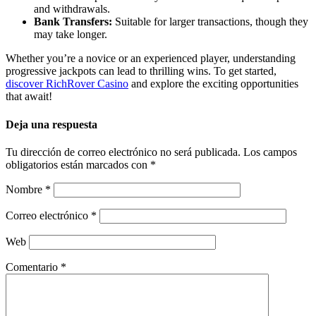
and withdrawals.
Bank Transfers:
Suitable for larger transactions, though they
may take longer.
Whether you’re a novice or an experienced player, understanding
progressive jackpots can lead to thrilling wins. To get started,
discover RichRover Casino
and explore the exciting opportunities
that await!
Deja una respuesta
Tu dirección de correo electrónico no será publicada.
Los campos
obligatorios están marcados con
*
Nombre
*
Correo electrónico
*
Web
Comentario
*