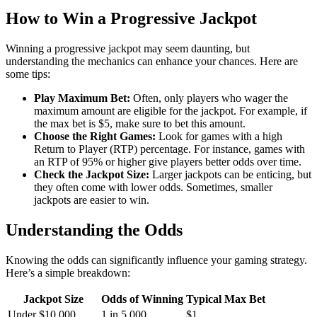
How to Win a Progressive Jackpot
Winning a progressive jackpot may seem daunting, but
understanding the mechanics can enhance your chances. Here are
some tips:
Play Maximum Bet:
Often, only players who wager the
maximum amount are eligible for the jackpot. For example, if
the max bet is $5, make sure to bet this amount.
Choose the Right Games:
Look for games with a high
Return to Player (RTP) percentage. For instance, games with
an RTP of 95% or higher give players better odds over time.
Check the Jackpot Size:
Larger jackpots can be enticing, but
they often come with lower odds. Sometimes, smaller
jackpots are easier to win.
Understanding the Odds
Knowing the odds can significantly influence your gaming strategy.
Here’s a simple breakdown:
Jackpot Size
Odds of Winning
Typical Max Bet
Under $10,000
1 in 5,000
$1