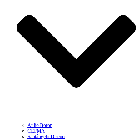
Atilio Boron
CEFMA
Santángelo Diseño