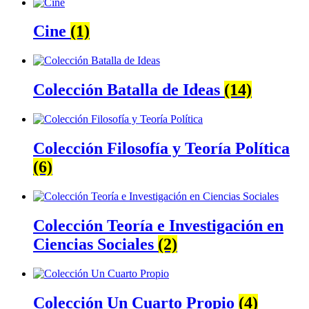
Cine
(1)
Colección Batalla de Ideas
(14)
Colección Filosofía y Teoría Política
(6)
Colección Teoría e Investigación en
Ciencias Sociales
(2)
Colección Un Cuarto Propio
(4)