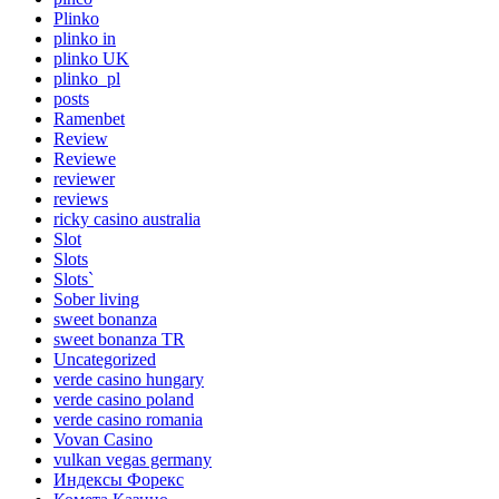
Plinko
plinko in
plinko UK
plinko_pl
posts
Ramenbet
Review
Reviewe
reviewer
reviews
ricky casino australia
Slot
Slots
Slots`
Sober living
sweet bonanza
sweet bonanza TR
Uncategorized
verde casino hungary
verde casino poland
verde casino romania
Vovan Casino
vulkan vegas germany
Индексы Форекс