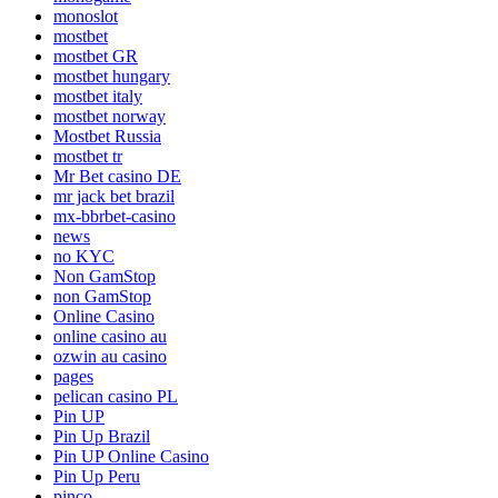
monoslot
mostbet
mostbet GR
mostbet hungary
mostbet italy
mostbet norway
Mostbet Russia
mostbet tr
Mr Bet casino DE
mr jack bet brazil
mx-bbrbet-casino
news
no KYC
Non GamStop
non GamStop
Online Casino
online casino au
ozwin au casino
pages
pelican casino PL
Pin UP
Pin Up Brazil
Pin UP Online Casino
Pin Up Peru
pinco