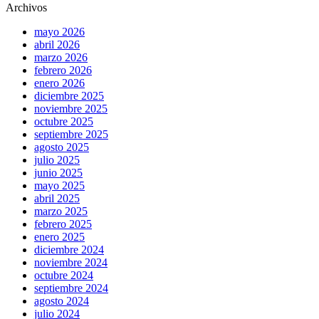
Archivos
mayo 2026
abril 2026
marzo 2026
febrero 2026
enero 2026
diciembre 2025
noviembre 2025
octubre 2025
septiembre 2025
agosto 2025
julio 2025
junio 2025
mayo 2025
abril 2025
marzo 2025
febrero 2025
enero 2025
diciembre 2024
noviembre 2024
octubre 2024
septiembre 2024
agosto 2024
julio 2024