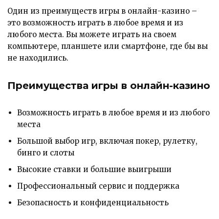
Один из преимуществ игры в онлайн-казино –
это возможность играть в любое время и из
любого места. Вы можете играть на своем
компьютере, планшете или смартфоне, где бы вы
не находились.
Преимущества игры в онлайн-казино
Возможность играть в любое время и из любого
места
Большой выбор игр, включая покер, рулетку,
бинго и слоты
Высокие ставки и большие выигрыши
Профессиональный сервис и поддержка
Безопасность и конфиденциальность