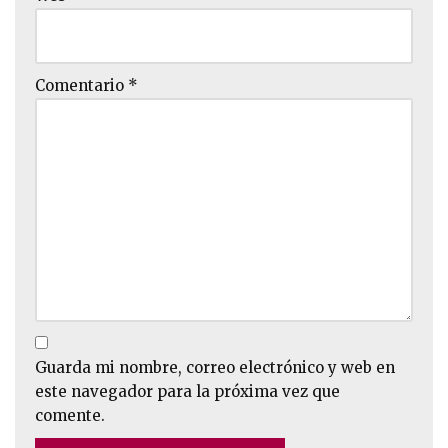
Comentario
*
Guarda mi nombre, correo electrónico y web en
este navegador para la próxima vez que
comente.