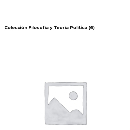
Colección Filosofía y Teoría Política
(6)