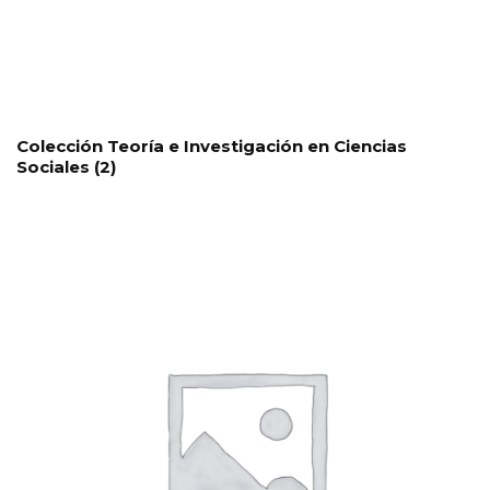
Colección Teoría e Investigación en Ciencias
Sociales
(2)