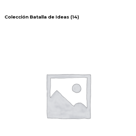
Colección Batalla de Ideas
(14)