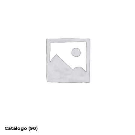
Catálogo
(90)