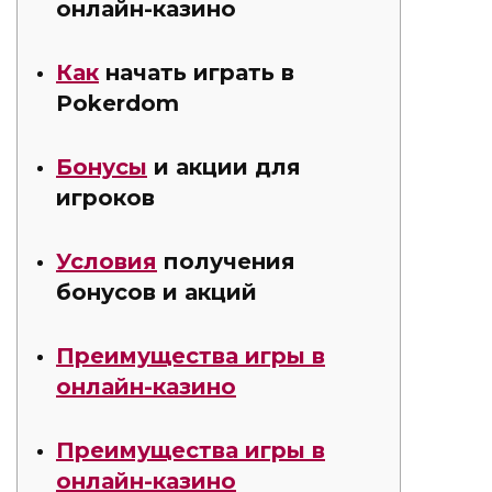
онлайн-казино
Как
начать играть в
Pokerdom
Бонусы
и акции для
игроков
Условия
получения
бонусов и акций
Преимущества игры в
онлайн-казино
Преимущества игры в
онлайн-казино