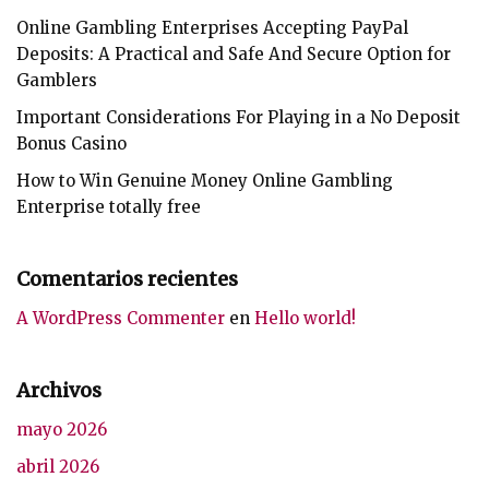
Online Gambling Enterprises Accepting PayPal
Deposits: A Practical and Safe And Secure Option for
Gamblers
Important Considerations For Playing in a No Deposit
Bonus Casino
How to Win Genuine Money Online Gambling
Enterprise totally free
Comentarios recientes
A WordPress Commenter
en
Hello world!
Archivos
mayo 2026
abril 2026