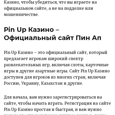
Казино, чтобы убедиться, что вы играете на
официальном сайте, а не на подделке или
мошенничестве.
Pin Up Казино –
Официальный сайт Пин Ап
Pin Up Казино – это официальный сайт, который
предлагает игрокам широкий спектр
развлекательных игр, включая слоты, карточные
игры и другие азартные игры. Сайт Pin Up Казино
доступен для игроков из многих стран, включая
Россию, Украину, Казахстан и другие.
Для начала, вам нужно зарегистрироваться на
сайте, чтобы начать играть. Регистрация на сайте
Pin Up Казино простая и быстрая, и вам нужно