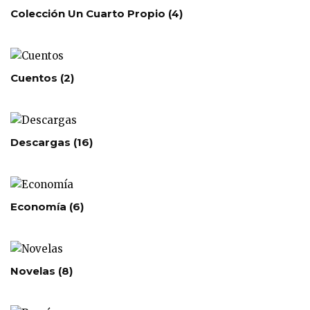
Colección Un Cuarto Propio
(4)
Cuentos
(2)
Descargas
(16)
Economía
(6)
Novelas
(8)