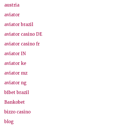
austria
aviator
aviator brazil
aviator casino DE
aviator casino fr
aviator IN
aviator ke
aviator mz
aviator ng
b1bet brazil
Bankobet
bizzo casino
blog