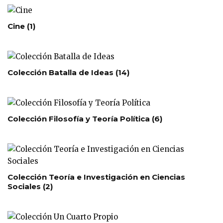
Cine
(1)
Colección Batalla de Ideas
(14)
Colección Filosofía y Teoría Política
(6)
Colección Teoría e Investigación en Ciencias
Sociales
(2)