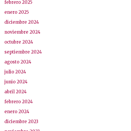
febrero 2025
enero 2025
diciembre 2024
noviembre 2024
octubre 2024
septiembre 2024
agosto 2024
julio 2024
junio 2024
abril 2024
febrero 2024
enero 2024
diciembre 2023