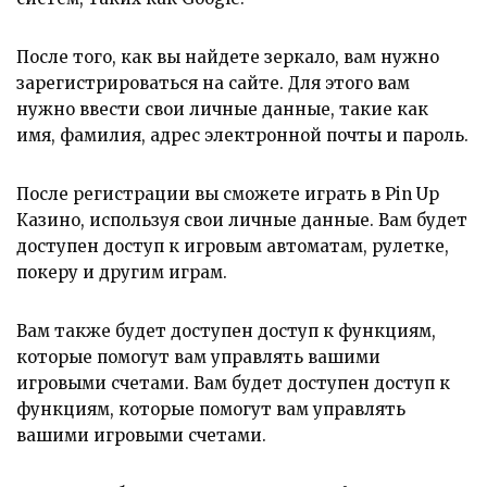
После того, как вы найдете зеркало, вам нужно
зарегистрироваться на сайте. Для этого вам
нужно ввести свои личные данные, такие как
имя, фамилия, адрес электронной почты и пароль.
После регистрации вы сможете играть в Pin Up
Казино, используя свои личные данные. Вам будет
доступен доступ к игровым автоматам, рулетке,
покеру и другим играм.
Вам также будет доступен доступ к функциям,
которые помогут вам управлять вашими
игровыми счетами. Вам будет доступен доступ к
функциям, которые помогут вам управлять
вашими игровыми счетами.