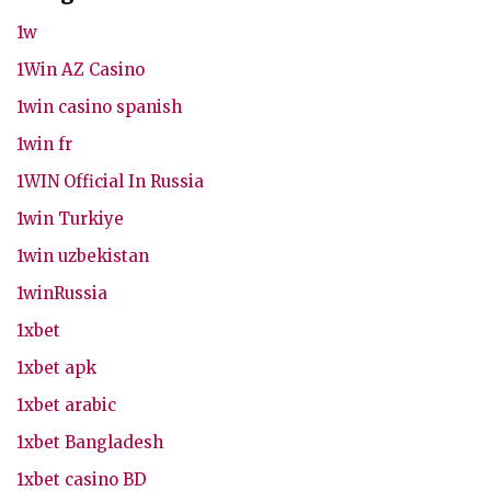
1w
1Win AZ Casino
1win casino spanish
1win fr
1WIN Official In Russia
1win Turkiye
1win uzbekistan
1winRussia
1xbet
1xbet apk
1xbet arabic
1xbet Bangladesh
1xbet casino BD