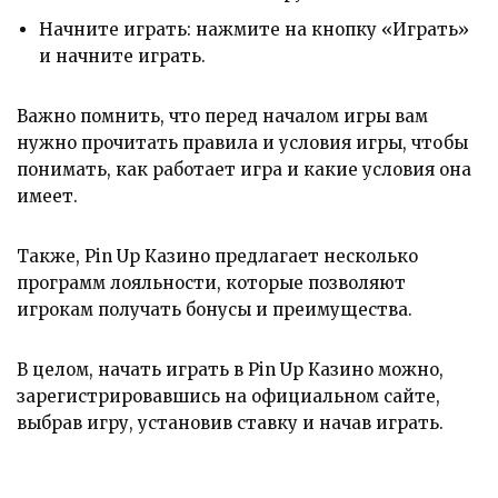
Начните играть: нажмите на кнопку «Играть»
и начните играть.
Важно помнить, что перед началом игры вам
нужно прочитать правила и условия игры, чтобы
понимать, как работает игра и какие условия она
имеет.
Также, Pin Up Казино предлагает несколько
программ лояльности, которые позволяют
игрокам получать бонусы и преимущества.
В целом, начать играть в Pin Up Казино можно,
зарегистрировавшись на официальном сайте,
выбрав игру, установив ставку и начав играть.