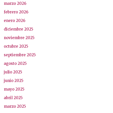
marzo 2026
febrero 2026
enero 2026
diciembre 2025
noviembre 2025
octubre 2025
septiembre 2025
agosto 2025
julio 2025
junio 2025
mayo 2025
abril 2025
marzo 2025