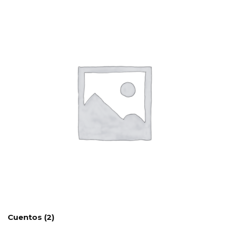
Cuentos
(2)