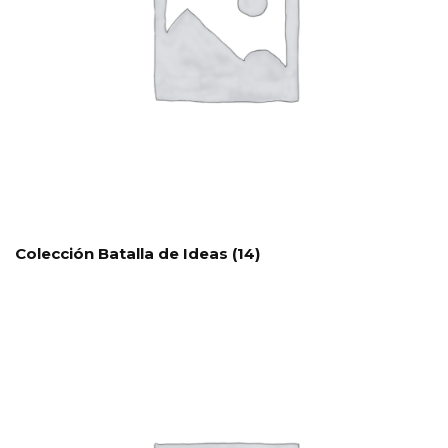
Colección Batalla de Ideas
(14)