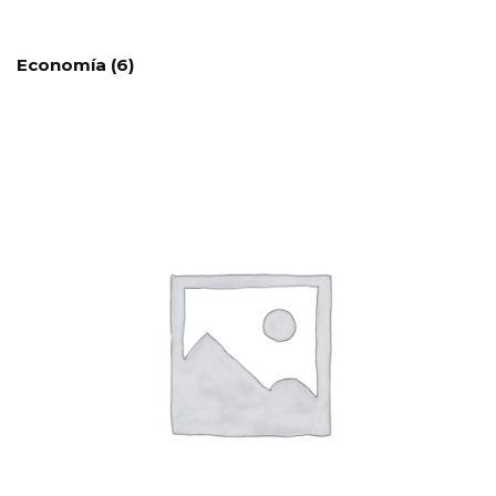
Economía
(6)