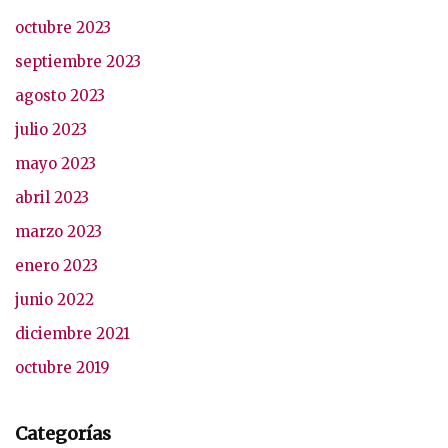
octubre 2023
septiembre 2023
agosto 2023
julio 2023
mayo 2023
abril 2023
marzo 2023
enero 2023
junio 2022
diciembre 2021
octubre 2019
Categorías