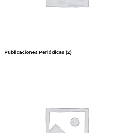
Publicaciones Periódicas
(2)