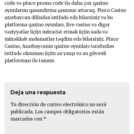
code və pinco promo code ilə daha çox qazino
oyunlarını qazandırma şansınız artacaq. Pinco Casino
azərbaycan dilindən istifadə edə bilərsiniz və bu
platforma qazino oyunları, live casino və digər
vəziyyətlər üçün müraciət etmək üçün sadə və
mürəkkəb məlumatlar təqdim edə bilərsiniz. Pinco
Casino, Azərbaycanın qazino oyunları tərəfindən
istifadə olunması üçün ən yaxşı və ən güvenli
platforması ilə tanınır.
Deja una respuesta
Tu dirección de correo electrónico no será
publicada.
Los campos obligatorios están
marcados con
*