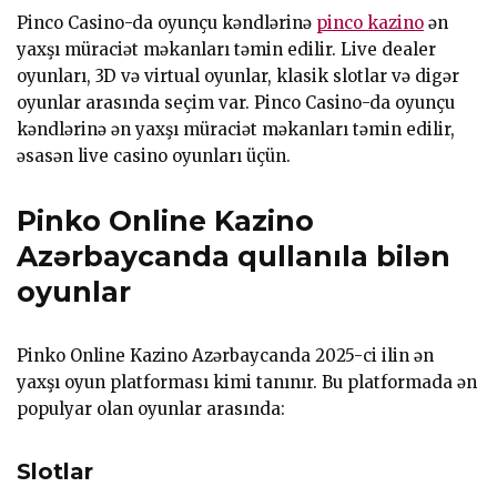
Pinco Casino-da oyunçu kəndlərinə
pinco kazino
ən
yaxşı müraciət məkanları təmin edilir. Live dealer
oyunları, 3D və virtual oyunlar, klasik slotlar və digər
oyunlar arasında seçim var. Pinco Casino-da oyunçu
kəndlərinə ən yaxşı müraciət məkanları təmin edilir,
əsasən live casino oyunları üçün.
Pinko Online Kazino
Azərbaycanda qullanıla bilən
oyunlar
Pinko Online Kazino Azərbaycanda 2025-ci ilin ən
yaxşı oyun platforması kimi tanınır. Bu platformada ən
populyar olan oyunlar arasında:
Slotlar