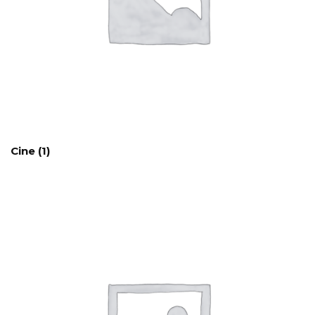
Cine
(1)