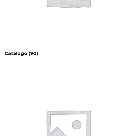
Catálogo
(90)