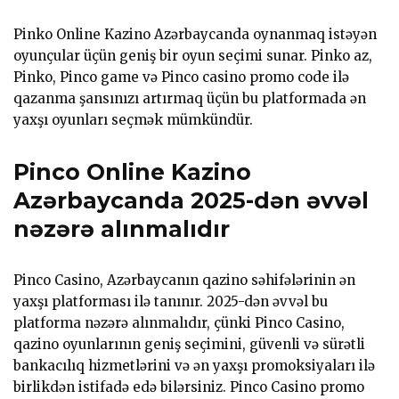
Pinko Online Kazino Azərbaycanda oynanmaq istəyən
oyunçular üçün geniş bir oyun seçimi sunar. Pinko az,
Pinko, Pinco game və Pinco casino promo code ilə
qazanma şansınızı artırmaq üçün bu platformada ən
yaxşı oyunları seçmək mümkündür.
Pinco Online Kazino
Azərbaycanda 2025-dən əvvəl
nəzərə alınmalıdır
Pinco Casino, Azərbaycanın qazino səhifələrinin ən
yaxşı platforması ilə tanınır. 2025-dən əvvəl bu
platforma nəzərə alınmalıdır, çünki Pinco Casino,
qazino oyunlarının geniş seçimini, güvenli və sürətli
bankacılıq hizmetlərini və ən yaxşı promoksiyaları ilə
birlikdən istifadə edə bilərsiniz. Pinco Casino promo