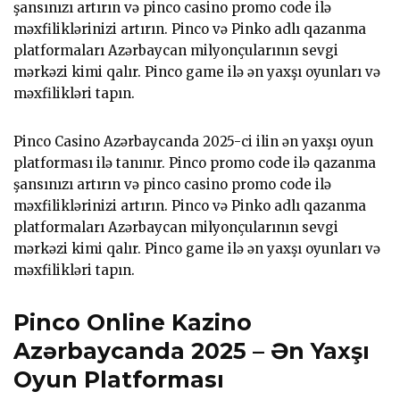
şansınızı artırın və pinco casino promo code ilə
məxfiliklərinizi artırın. Pinco və Pinko adlı qazanma
platformaları Azərbaycan milyonçularının sevgi
mərkəzi kimi qalır. Pinco game ilə ən yaxşı oyunları və
məxfilikləri tapın.
Pinco Casino Azərbaycanda 2025-ci ilin ən yaxşı oyun
platforması ilə tanınır. Pinco promo code ilə qazanma
şansınızı artırın və pinco casino promo code ilə
məxfiliklərinizi artırın. Pinco və Pinko adlı qazanma
platformaları Azərbaycan milyonçularının sevgi
mərkəzi kimi qalır. Pinco game ilə ən yaxşı oyunları və
məxfilikləri tapın.
Pinco Online Kazino
Azərbaycanda 2025 – Ən Yaxşı
Oyun Platforması