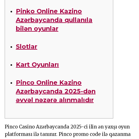
Pinko Online Kazino
Azərbaycanda qullanıla
bilən oyunlar
Slotlar
Kart Oyunları
Pinco Online Kazino
Azərbaycanda 2025-dən
əvvəl nəzərə alınmalıdır
Pinco Casino Azərbaycanda 2025-ci ilin ən yaxşı oyun
platforması ilə tanınır. Pinco promo code ilə qazanma