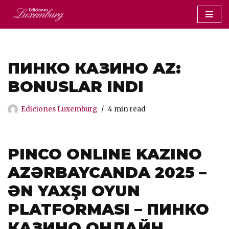
Saltar
al
contenido
ПИНКО КАЗИНО AZ:
BONUSLAR INDI
Ediciones Luxemburg
4 min read
PINCO ONLINE KAZINO
AZƏRBAYCANDA 2025 –
ƏN YAXŞI OYUN
PLATFORMASI – ПИНКО
КАЗИНО ОНЛАЙН