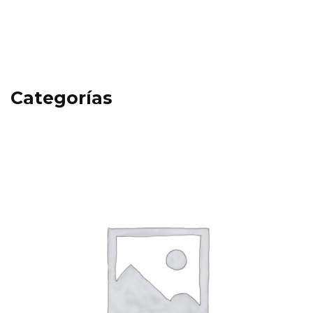
Categorías