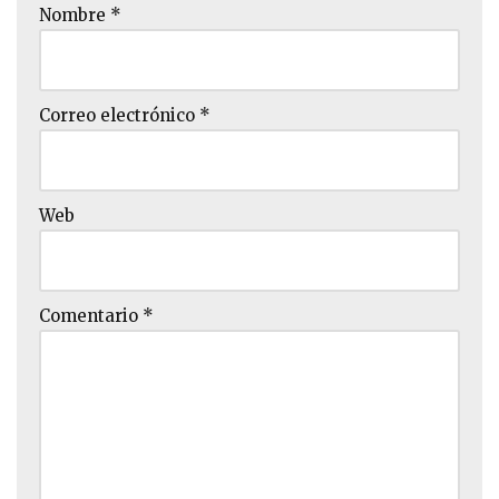
Nombre
*
Correo electrónico
*
Web
Comentario
*