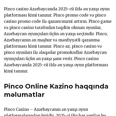
Pinco casino Azərbaycanda 2025-cü ildə ən yaxşı oyun
platforması kimi tanınır. Pinco promo code və pinco
casino promo code ilə qazancınızni artırın. Pinco game
və pinco casino tərəfindən təqdim olunan oyunlar,
Azərbaycan oyunçuları üçün ən yaxşı seçimdir. Pinco,
Azərbaycanın ən məşhur və mənfiyyətli qazanma
platforması kimi tanınır. Pinco az, pinco casino və
pinco oyunları ilə əlaqədar promokodlar Azərbaycan
oyunçuları üçün ən yaxşı şans verir. Pinco casino
Azərbaycanda 2025-cü ildə ən yaxşı oyun platforması
kimi tanınır.
Pinco Online Kazino haqqında
məlumatlar
Pinco Casino – Azərbaycanın ən yaxşı oyun
platformalarından biridir. 2025-ci ilin bas verilən bu