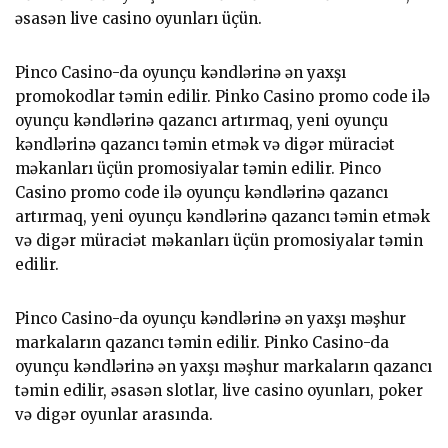
əsasən live casino oyunları üçün.
Pinco Casino-da oyunçu kəndlərinə ən yaxşı
promokodlar təmin edilir. Pinko Casino promo code ilə
oyunçu kəndlərinə qazancı artırmaq, yeni oyunçu
kəndlərinə qazancı təmin etmək və digər müraciət
məkanları üçün promosiyalar təmin edilir. Pinco
Casino promo code ilə oyunçu kəndlərinə qazancı
artırmaq, yeni oyunçu kəndlərinə qazancı təmin etmək
və digər müraciət məkanları üçün promosiyalar təmin
edilir.
Pinco Casino-da oyunçu kəndlərinə ən yaxşı məşhur
markaların qazancı təmin edilir. Pinko Casino-da
oyunçu kəndlərinə ən yaxşı məşhur markaların qazancı
təmin edilir, əsasən slotlar, live casino oyunları, poker
və digər oyunlar arasında.