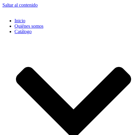
Saltar al contenido
Inicio
Quiénes somos
Catálogo