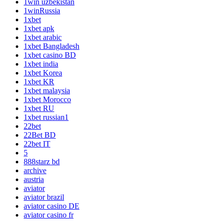
1win uzbekistan
1winRussia
1xbet
1xbet apk
1xbet arabic
1xbet Bangladesh
1xbet casino BD
1xbet india
1xbet Korea
1xbet KR
1xbet malaysia
1xbet Morocco
1xbet RU
1xbet russian1
22bet
22Bet BD
22bet IT
5
888starz bd
archive
austria
aviator
aviator brazil
aviator casino DE
aviator casino fr