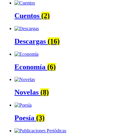
Cuentos
(2)
Descargas
(16)
Economía
(6)
Novelas
(8)
Poesía
(3)