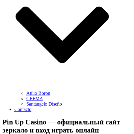
Atilio Boron
CEFMA
Santángelo Diseño
Contacto
Pin Up Casino — официальный сайт
зеркало и вход играть онлайн