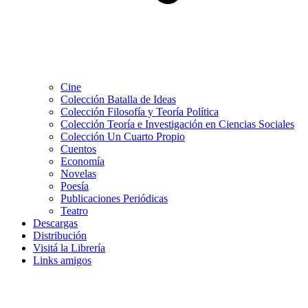
Cine
Colección Batalla de Ideas
Colección Filosofía y Teoría Política
Colección Teoría e Investigación en Ciencias Sociales
Colección Un Cuarto Propio
Cuentos
Economía
Novelas
Poesía
Publicaciones Periódicas
Teatro
Descargas
Distribución
Visitá la Librería
Links amigos