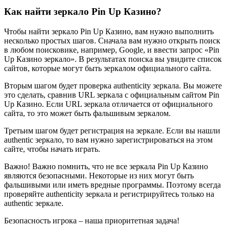
Как найти зеркало Pin Up Казино?
Чтобы найти зеркало Pin Up Казино, вам нужно выполнить
несколько простых шагов. Сначала вам нужно открыть поиск
в любом поисковике, например, Google, и ввести запрос «Pin
Up Казино зеркало». В результатах поиска вы увидите список
сайтов, которые могут быть зеркалом официального сайта.
Вторым шагом будет проверка authenticity зеркала. Вы можете
это сделать, сравнив URL зеркала с официальным сайтом Pin
Up Казино. Если URL зеркала отличается от официального
сайта, то это может быть фальшивым зеркалом.
Третьим шагом будет регистрация на зеркале. Если вы нашли
authentic зеркало, то вам нужно зарегистрироваться на этом
сайте, чтобы начать играть.
Важно! Важно помнить, что не все зеркала Pin Up Казино
являются безопасными. Некоторые из них могут быть
фальшивыми или иметь вредные программы. Поэтому всегда
проверяйте authenticity зеркала и регистрируйтесь только на
authentic зеркале.
Безопасность игрока – наша приоритетная задача!