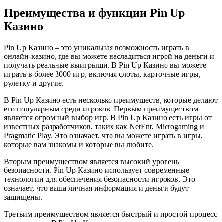
Преимущества и функции Pin Up
Казино
Pin Up Казино – это уникальная возможность играть в
онлайн-казино, где вы можете насладиться игрой на деньги и
получать реальные выигрыши. В Pin Up Казино вы можете
играть в более 3000 игр, включая слоты, карточные игры,
рулетку и другие.
В Pin Up Казино есть несколько преимуществ, которые делают
его популярным среди игроков. Первым преимуществом
является огромный выбор игр. В Pin Up Казино есть игры от
известных разработчиков, таких как NetEnt, Microgaming и
Pragmatic Play. Это означает, что вы можете играть в игры,
которые вам знакомы и которые вы любите.
Вторым преимуществом является высокий уровень
безопасности. Pin Up Казино использует современные
технологии для обеспечения безопасности игроков. Это
означает, что ваша личная информация и деньги будут
защищены.
Третьим преимуществом является быстрый и простой процесс