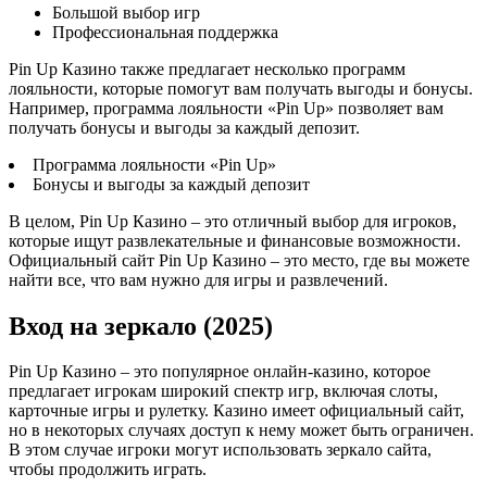
Большой выбор игр
Профессиональная поддержка
Pin Up Казино также предлагает несколько программ
лояльности, которые помогут вам получать выгоды и бонусы.
Например, программа лояльности «Pin Up» позволяет вам
получать бонусы и выгоды за каждый депозит.
Программа лояльности «Pin Up»
Бонусы и выгоды за каждый депозит
В целом, Pin Up Казино – это отличный выбор для игроков,
которые ищут развлекательные и финансовые возможности.
Официальный сайт Pin Up Казино – это место, где вы можете
найти все, что вам нужно для игры и развлечений.
Вход на зеркало (2025)
Pin Up Казино – это популярное онлайн-казино, которое
предлагает игрокам широкий спектр игр, включая слоты,
карточные игры и рулетку. Казино имеет официальный сайт,
но в некоторых случаях доступ к нему может быть ограничен.
В этом случае игроки могут использовать зеркало сайта,
чтобы продолжить играть.