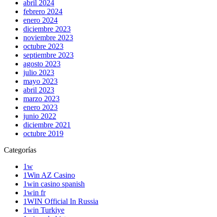
abril 2024
febrero 2024
enero 2024
diciembre 2023
noviembre 2023
octubre 2023
septiembre 2023
agosto 2023
julio 2023
mayo 2023
abril 2023
marzo 2023
enero 2023
junio 2022
diciembre 2021
octubre 2019
Categorías
1w
1Win AZ Casino
1win casino spanish
1win fr
1WIN Official In Russia
1win Turkiye