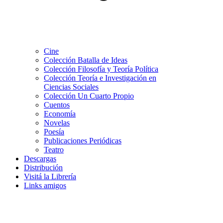
Cine
Colección Batalla de Ideas
Colección Filosofía y Teoría Política
Colección Teoría e Investigación en
Ciencias Sociales
Colección Un Cuarto Propio
Cuentos
Economía
Novelas
Poesía
Publicaciones Periódicas
Teatro
Descargas
Distribución
Visitá la Librería
Links amigos