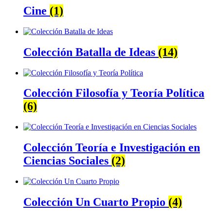
Cine
(1)
Colección Batalla de Ideas
(14)
Colección Filosofía y Teoría Política
(6)
Colección Teoría e Investigación en
Ciencias Sociales
(2)
Colección Un Cuarto Propio
(4)