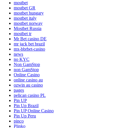
mostbet
mostbet GR
mostbet hungary
mostbet italy
mostbet norway
Mostbet Russia
mostbet tr
Mr Bet casino DE
mr jack bet brazil
mx-bbrbet-casino
news
no KYC
Non GamStop
non GamStop
Online Casino
online casino au
ozwin au casino
pages
pelican casino PL
Pin UP
Pin Up Brazil
Pin UP Online Casino
Pin Up Peru
pinco
Plinko