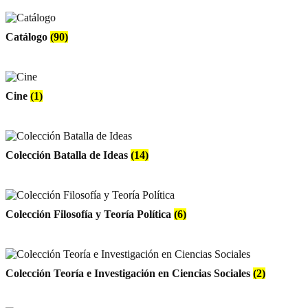
Catálogo
(90)
Cine
(1)
Colección Batalla de Ideas
(14)
Colección Filosofía y Teoría Política
(6)
Colección Teoría e Investigación en Ciencias Sociales
(2)