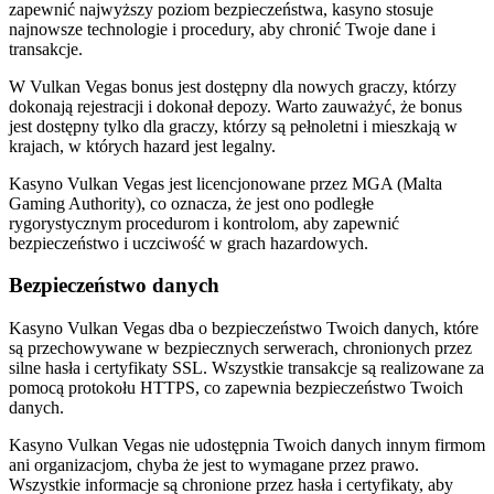
zapewnić najwyższy poziom bezpieczeństwa, kasyno stosuje
najnowsze technologie i procedury, aby chronić Twoje dane i
transakcje.
W Vulkan Vegas bonus jest dostępny dla nowych graczy, którzy
dokonają rejestracji i dokonał depozy. Warto zauważyć, że bonus
jest dostępny tylko dla graczy, którzy są pełnoletni i mieszkają w
krajach, w których hazard jest legalny.
Kasyno Vulkan Vegas jest licencjonowane przez MGA (Malta
Gaming Authority), co oznacza, że jest ono podległe
rygorystycznym procedurom i kontrolom, aby zapewnić
bezpieczeństwo i uczciwość w grach hazardowych.
Bezpieczeństwo danych
Kasyno Vulkan Vegas dba o bezpieczeństwo Twoich danych, które
są przechowywane w bezpiecznych serwerach, chronionych przez
silne hasła i certyfikaty SSL. Wszystkie transakcje są realizowane za
pomocą protokołu HTTPS, co zapewnia bezpieczeństwo Twoich
danych.
Kasyno Vulkan Vegas nie udostępnia Twoich danych innym firmom
ani organizacjom, chyba że jest to wymagane przez prawo.
Wszystkie informacje są chronione przez hasła i certyfikaty, aby