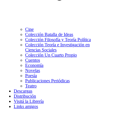
Cine
Colección Batalla de Ideas
Colección Filosofía y Teoría Política
Colección Teoría e Investigación en
Ciencias Sociales
Colección Un Cuarto Propio
Cuentos
Economía
Novelas
Poesía
Publicaciones Periódicas
Teatro
Descargas
Distribución
Visitá la Librería
Links amigos