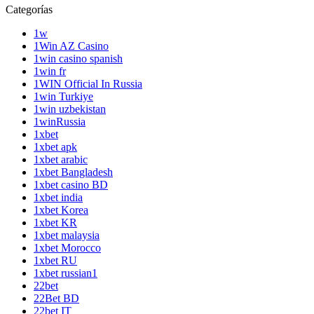
Categorías
1w
1Win AZ Casino
1win casino spanish
1win fr
1WIN Official In Russia
1win Turkiye
1win uzbekistan
1winRussia
1xbet
1xbet apk
1xbet arabic
1xbet Bangladesh
1xbet casino BD
1xbet india
1xbet Korea
1xbet KR
1xbet malaysia
1xbet Morocco
1xbet RU
1xbet russian1
22bet
22Bet BD
22bet IT