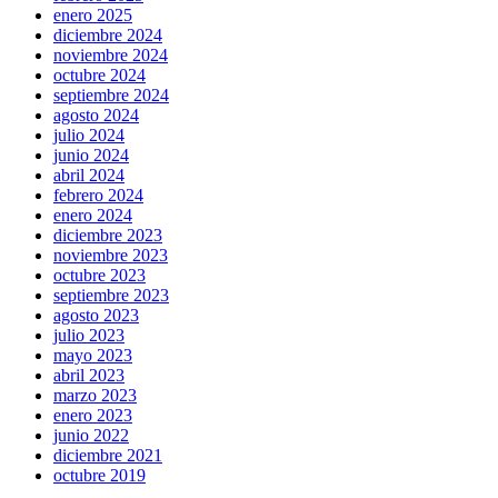
enero 2025
diciembre 2024
noviembre 2024
octubre 2024
septiembre 2024
agosto 2024
julio 2024
junio 2024
abril 2024
febrero 2024
enero 2024
diciembre 2023
noviembre 2023
octubre 2023
septiembre 2023
agosto 2023
julio 2023
mayo 2023
abril 2023
marzo 2023
enero 2023
junio 2022
diciembre 2021
octubre 2019