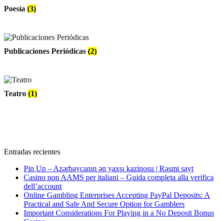
Poesía
(3)
Publicaciones Periódicas
(2)
Teatro
(1)
Entradas recientes
Pin Up – Azərbaycanın ən yaxşı kazinosu | Rəsmi sayt
Casino non AAMS per italiani – Guida completa alla verifica
dell’account
Online Gambling Enterprises Accepting PayPal Deposits: A
Practical and Safe And Secure Option for Gamblers
Important Considerations For Playing in a No Deposit Bonus