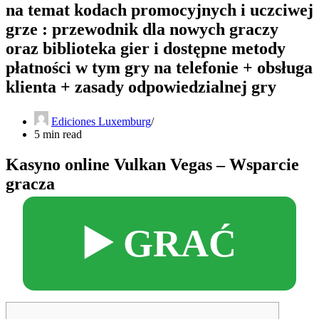
na temat kodach promocyjnych i uczciwej
grze : przewodnik dla nowych graczy
oraz biblioteka gier i dostępne metody
płatności w tym gry na telefonie + obsługa
klienta + zasady odpowiedzialnej gry
Ediciones Luxemburg
5 min read
Kasyno online Vulkan Vegas – Wsparcie
gracza
▶️ GRAĆ