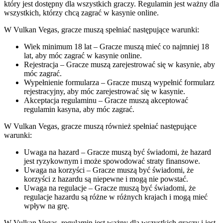
który jest dostępny dla wszystkich graczy. Regulamin jest ważny dla
wszystkich, którzy chcą zagrać w kasynie online.
W Vulkan Vegas, gracze muszą spełniać następujące warunki:
Wiek minimum 18 lat – Gracze muszą mieć co najmniej 18
lat, aby móc zagrać w kasynie online.
Rejestracja – Gracze muszą zarejestrować się w kasynie, aby
móc zagrać.
Wypełnienie formularza – Gracze muszą wypełnić formularz
rejestracyjny, aby móc zarejestrować się w kasynie.
Akceptacja regulaminu – Gracze muszą akceptować
regulamin kasyna, aby móc zagrać.
W Vulkan Vegas, gracze muszą również spełniać następujące
warunki:
Uwaga na hazard – Gracze muszą być świadomi, że hazard
jest ryzykownym i może spowodować straty finansowe.
Uwaga na korzyści – Gracze muszą być świadomi, że
korzyści z hazardu są niepewne i mogą nie powstać.
Uwaga na regulacje – Gracze muszą być świadomi, że
regulacje hazardu są różne w różnych krajach i mogą mieć
wpływ na grę.
W Vulkan Vegas, regulamin jest ważny dla wszystkich graczy i jest