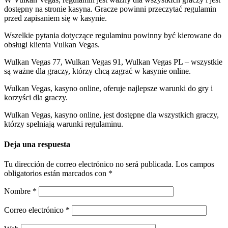
dostępny na stronie kasyna. Gracze powinni przeczytać regulamin
przed zapisaniem się w kasynie.
Wszelkie pytania dotyczące regulaminu powinny być kierowane do
obsługi klienta Vulkan Vegas.
Wulkan Vegas 77, Wulkan Vegas 91, Wulkan Vegas PL – wszystkie
są ważne dla graczy, którzy chcą zagrać w kasynie online.
Wulkan Vegas, kasyno online, oferuje najlepsze warunki do gry i
korzyści dla graczy.
Wulkan Vegas, kasyno online, jest dostępne dla wszystkich graczy,
którzy spełniają warunki regulaminu.
Deja una respuesta
Tu dirección de correo electrónico no será publicada.
Los campos
obligatorios están marcados con
*
Nombre
*
Correo electrónico
*