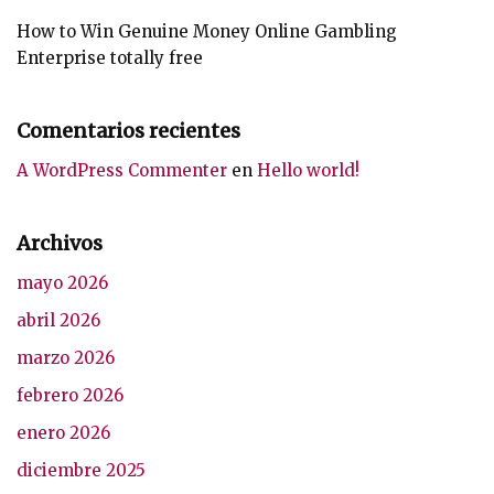
How to Win Genuine Money Online Gambling
Enterprise totally free
Comentarios recientes
A WordPress Commenter
en
Hello world!
Archivos
mayo 2026
abril 2026
marzo 2026
febrero 2026
enero 2026
diciembre 2025