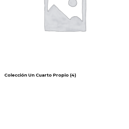
Colección Un Cuarto Propio
(4)