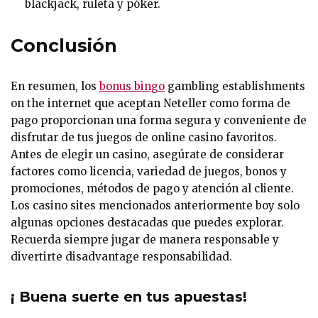
blackjack, ruleta y póker.
Conclusión
En resumen, los
bonus bingo
gambling establishments
on the internet que aceptan Neteller como forma de
pago proporcionan una forma segura y conveniente de
disfrutar de tus juegos de online casino favoritos.
Antes de elegir un casino, asegúrate de considerar
factores como licencia, variedad de juegos, bonos y
promociones, métodos de pago y atención al cliente.
Los casino sites mencionados anteriormente boy solo
algunas opciones destacadas que puedes explorar.
Recuerda siempre jugar de manera responsable y
divertirte disadvantage responsabilidad.
¡ Buena suerte en tus apuestas!