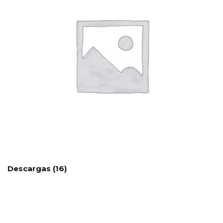
Descargas
(16)