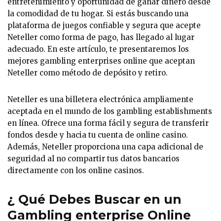
entretenimiento y oportunidad de ganar dinero desde
la comodidad de tu hogar. Si estás buscando una
plataforma de juegos confiable y segura que acepte
Neteller como forma de pago, has llegado al lugar
adecuado. En este artículo, te presentaremos los
mejores
gambling enterprises online que aceptan
Neteller como método de depósito y retiro.
Neteller es una billetera electrónica ampliamente
aceptada en el mundo de los gambling establishments
en línea. Ofrece una forma fácil y segura de transferir
fondos desde y hacia tu cuenta de online casino.
Además, Neteller proporciona una capa adicional de
seguridad al no compartir tus datos bancarios
directamente con los online casinos.
¿ Qué Debes Buscar en un
Gambling enterprise Online