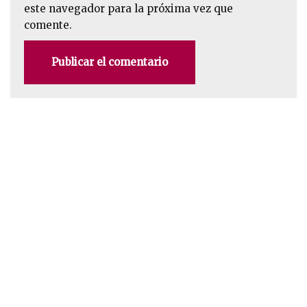
este navegador para la próxima vez que
comente.