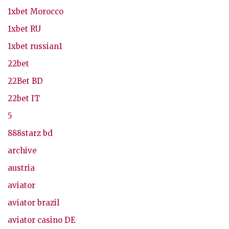
1xbet Morocco
1xbet RU
1xbet russian1
22bet
22Bet BD
22bet IT
5
888starz bd
archive
austria
aviator
aviator brazil
aviator casino DE