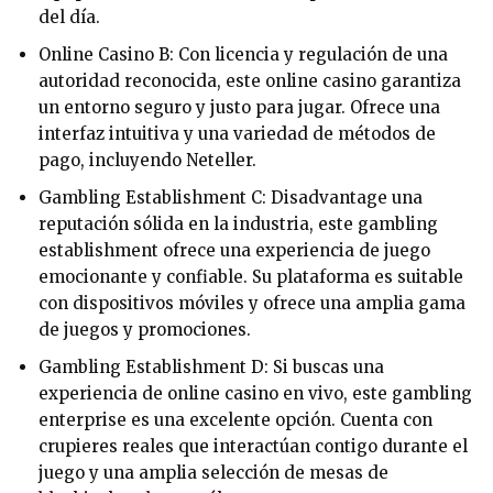
del día.
Online Casino B: Con licencia y regulación de una
autoridad reconocida, este online casino garantiza
un entorno seguro y justo para jugar. Ofrece una
interfaz intuitiva y una variedad de métodos de
pago, incluyendo Neteller.
Gambling Establishment C: Disadvantage una
reputación sólida en la industria, este gambling
establishment ofrece una experiencia de juego
emocionante y confiable. Su plataforma es suitable
con dispositivos móviles y ofrece una amplia gama
de juegos y promociones.
Gambling Establishment D: Si buscas una
experiencia de online casino en vivo, este gambling
enterprise es una excelente opción. Cuenta con
crupieres reales que interactúan contigo durante el
juego y una amplia selección de mesas de