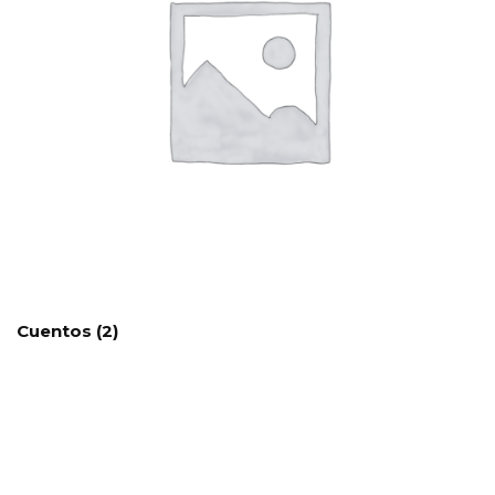
Cuentos
(2)