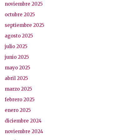
noviembre 2025
octubre 2025
septiembre 2025
agosto 2025
julio 2025
junio 2025
mayo 2025
abril 2025
marzo 2025
febrero 2025
enero 2025
diciembre 2024
noviembre 2024