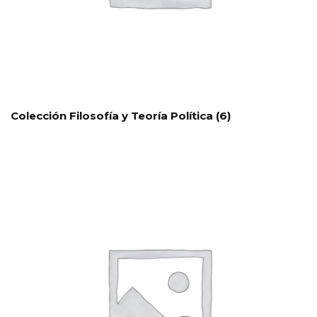
Colección Filosofía y Teoría Política
(6)