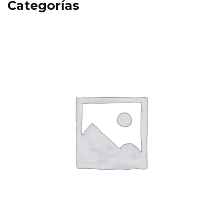
Categorías