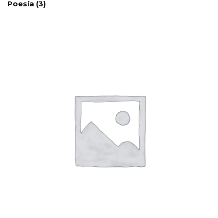
Poesía
(3)