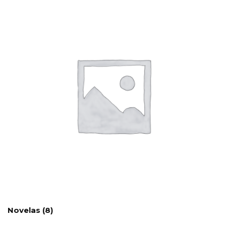
Novelas
(8)