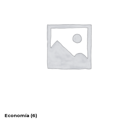
Economía
(6)