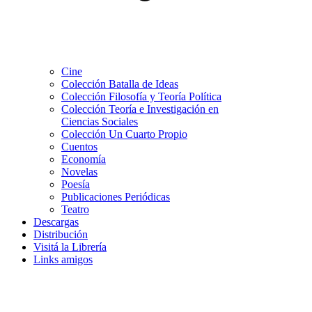
Cine
Colección Batalla de Ideas
Colección Filosofía y Teoría Política
Colección Teoría e Investigación en
Ciencias Sociales
Colección Un Cuarto Propio
Cuentos
Economía
Novelas
Poesía
Publicaciones Periódicas
Teatro
Descargas
Distribución
Visitá la Librería
Links amigos