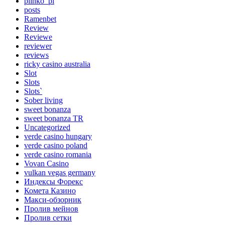
plinko_pl
posts
Ramenbet
Review
Reviewe
reviewer
reviews
ricky casino australia
Slot
Slots
Slots`
Sober living
sweet bonanza
sweet bonanza TR
Uncategorized
verde casino hungary
verde casino poland
verde casino romania
Vovan Casino
vulkan vegas germany
Индексы Форекс
Комета Казино
Макси-обзорник
Пролив мейнов
Пролив сетки