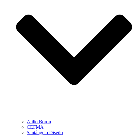
Atilio Boron
CEFMA
Santángelo Diseño