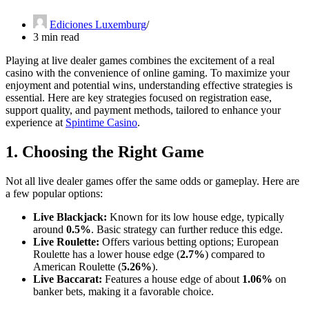
Ediciones Luxemburg
3 min read
Playing at live dealer games combines the excitement of a real
casino with the convenience of online gaming. To maximize your
enjoyment and potential wins, understanding effective strategies is
essential. Here are key strategies focused on registration ease,
support quality, and payment methods, tailored to enhance your
experience at
Spintime Casino
.
1. Choosing the Right Game
Not all live dealer games offer the same odds or gameplay. Here are
a few popular options:
Live Blackjack:
Known for its low house edge, typically
around
0.5%
. Basic strategy can further reduce this edge.
Live Roulette:
Offers various betting options; European
Roulette has a lower house edge (
2.7%
) compared to
American Roulette (
5.26%
).
Live Baccarat:
Features a house edge of about
1.06%
on
banker bets, making it a favorable choice.