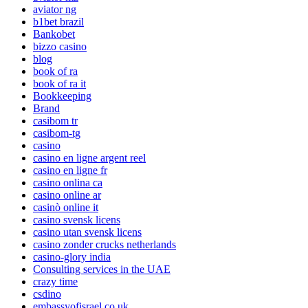
aviator ng
b1bet brazil
Bankobet
bizzo casino
blog
book of ra
book of ra it
Bookkeeping
Brand
casibom tr
casibom-tg
casino
casino en ligne argent reel
casino en ligne fr
casino onlina ca
casino online ar
casinò online it
casino svensk licens
casino utan svensk licens
casino zonder crucks netherlands
casino-glory india
Consulting services in the UAE
crazy time
csdino
embassyofisrael.co.uk