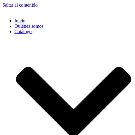
Saltar al contenido
Inicio
Quiénes somos
Catálogo