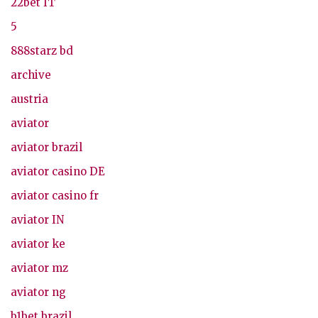
22bet IT
5
888starz bd
archive
austria
aviator
aviator brazil
aviator casino DE
aviator casino fr
aviator IN
aviator ke
aviator mz
aviator ng
b1bet brazil