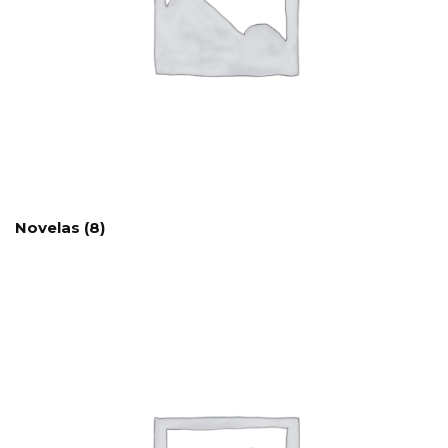
Novelas
(8)