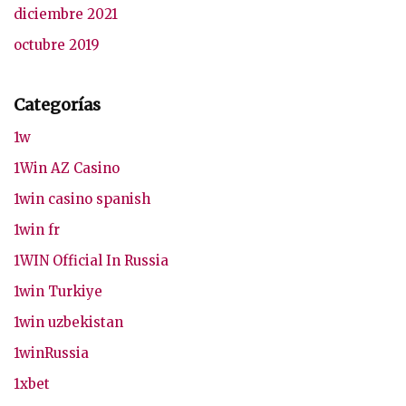
diciembre 2021
octubre 2019
Categorías
1w
1Win AZ Casino
1win casino spanish
1win fr
1WIN Official In Russia
1win Turkiye
1win uzbekistan
1winRussia
1xbet