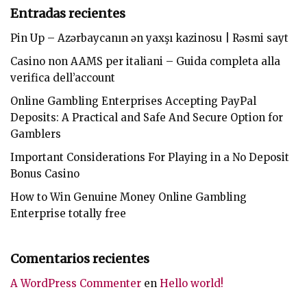
Entradas recientes
Pin Up – Azərbaycanın ən yaxşı kazinosu | Rəsmi sayt
Casino non AAMS per italiani – Guida completa alla
verifica dell’account
Online Gambling Enterprises Accepting PayPal
Deposits: A Practical and Safe And Secure Option for
Gamblers
Important Considerations For Playing in a No Deposit
Bonus Casino
How to Win Genuine Money Online Gambling
Enterprise totally free
Comentarios recientes
A WordPress Commenter
en
Hello world!