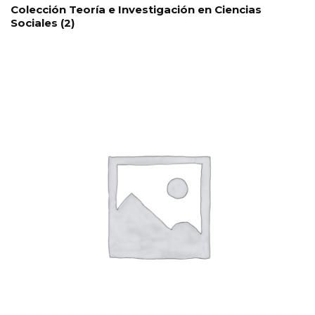
Colección Teoría e Investigación en Ciencias
Sociales
(2)