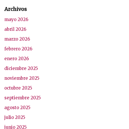
Archivos
mayo 2026
abril 2026
marzo 2026
febrero 2026
enero 2026
diciembre 2025
noviembre 2025
octubre 2025
septiembre 2025
agosto 2025
julio 2025
junio 2025