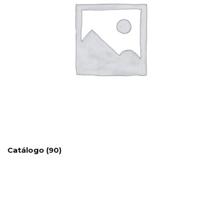
Catálogo
(90)