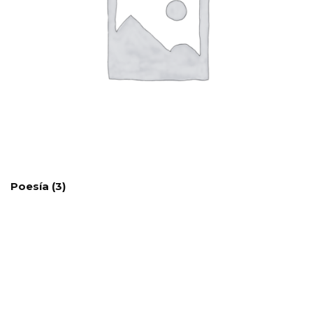
Poesía
(3)