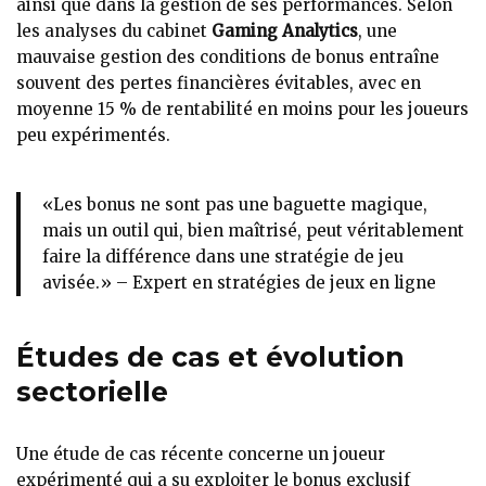
ainsi que dans la gestion de ses performances. Selon
les analyses du cabinet
Gaming Analytics
, une
mauvaise gestion des conditions de bonus entraîne
souvent des pertes financières évitables, avec en
moyenne 15 % de rentabilité en moins pour les joueurs
peu expérimentés.
«Les bonus ne sont pas une baguette magique,
mais un outil qui, bien maîtrisé, peut véritablement
faire la différence dans une stratégie de jeu
avisée.» – Expert en stratégies de jeux en ligne
Études de cas et évolution
sectorielle
Une étude de cas récente concerne un joueur
expérimenté qui a su exploiter le bonus exclusif