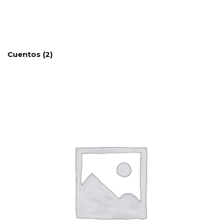
Cuentos
(2)