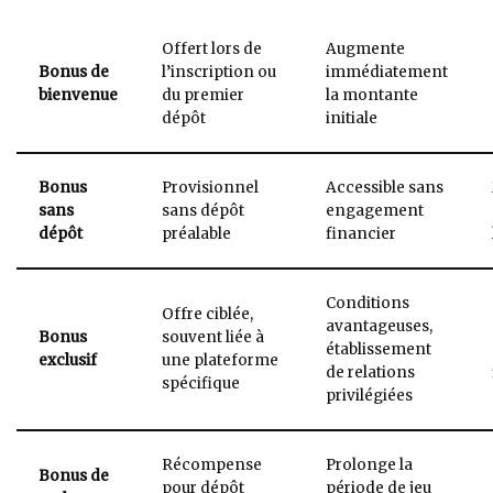
Offert lors de
Augmente
Bonus de
l’inscription ou
immédiatement
bienvenue
du premier
la montante
dépôt
initiale
Bonus
Provisionnel
Accessible sans
sans
sans dépôt
engagement
dépôt
préalable
financier
Conditions
Offre ciblée,
avantageuses,
Bonus
souvent liée à
établissement
exclusif
une plateforme
de relations
spécifique
privilégiées
Récompense
Prolonge la
Bonus de
pour dépôt
période de jeu