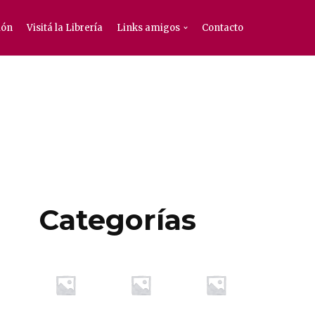
ión
Visitá la Librería
Links amigos
Contacto
Categorías