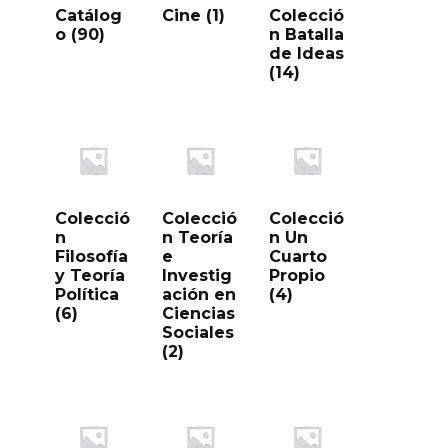
Catálog
Cine
(1)
Colecció
o
(90)
n Batalla
de Ideas
(14)
Colecció
Colecció
Colecció
n
n Teoría
n Un
Filosofía
e
Cuarto
y Teoría
Investig
Propio
Política
ación en
(4)
(6)
Ciencias
Sociales
(2)