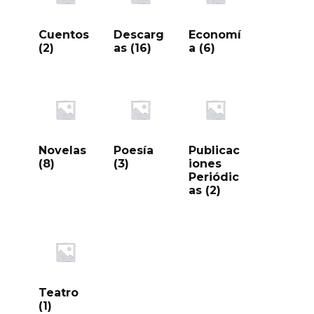
Cuentos
Descarg
Economí
(2)
as
(16)
a
(6)
Novelas
Poesía
Publicac
(8)
(3)
iones
Periódic
as
(2)
Teatro
(1)