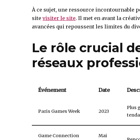
À ce sujet, une ressource incontournable p
site
visiter le site
. Il met en avant la créat
avancées qui repoussent les limites du di
Le rôle crucial 
réseaux profess
Événement
Date
Desc
Plus 
Paris Games Week
2023
tenda
Game Connection
Mai
Renco