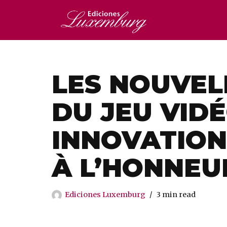
Saltar
al
contenido
LES NOUVEL
DU JEU VIDÉ
INNOVATION
À L’HONNEU
Ediciones Luxemburg
3 min read