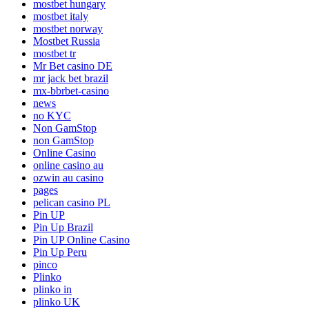
mostbet hungary
mostbet italy
mostbet norway
Mostbet Russia
mostbet tr
Mr Bet casino DE
mr jack bet brazil
mx-bbrbet-casino
news
no KYC
Non GamStop
non GamStop
Online Casino
online casino au
ozwin au casino
pages
pelican casino PL
Pin UP
Pin Up Brazil
Pin UP Online Casino
Pin Up Peru
pinco
Plinko
plinko in
plinko UK