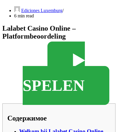
Ediciones Luxemburg
6 min read
Lalabet Casino Online –
Platformbeoordeling
▶️
SPELEN
Содержимое
Welkom bij Lalabet Casino Online