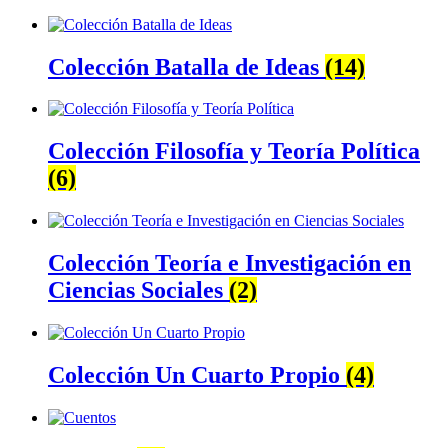
Colección Batalla de Ideas
(14)
Colección Filosofía y Teoría Política
(6)
Colección Teoría e Investigación en
Ciencias Sociales
(2)
Colección Un Cuarto Propio
(4)