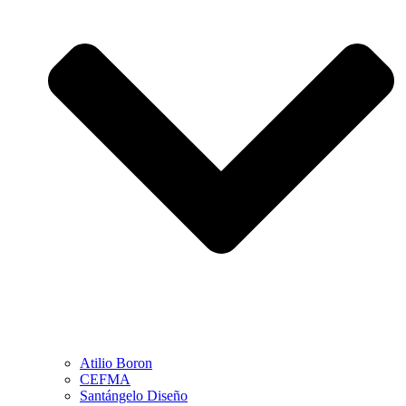
Atilio Boron
CEFMA
Santángelo Diseño