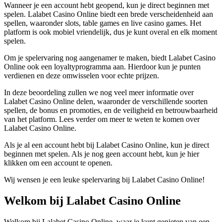
Wanneer je een account hebt geopend, kun je direct beginnen met
spelen. Lalabet Casino Online biedt een brede verscheidenheid aan
spellen, waaronder slots, table games en live casino games. Het
platform is ook mobiel vriendelijk, dus je kunt overal en elk moment
spelen.
Om je spelervaring nog aangenamer te maken, biedt Lalabet Casino
Online ook een loyaltyprogramma aan. Hierdoor kun je punten
verdienen en deze omwisselen voor echte prijzen.
In deze beoordeling zullen we nog veel meer informatie over
Lalabet Casino Online delen, waaronder de verschillende soorten
spellen, de bonus en promoties, en de veiligheid en betrouwbaarheid
van het platform. Lees verder om meer te weten te komen over
Lalabet Casino Online.
Als je al een account hebt bij Lalabet Casino Online, kun je direct
beginnen met spelen. Als je nog geen account hebt, kun je hier
klikken om een account te openen.
Wij wensen je een leuke spelervaring bij Lalabet Casino Online!
Welkom bij Lalabet Casino Online
Welkom bij Lalabet Casino Online, waar je kunt genieten van een