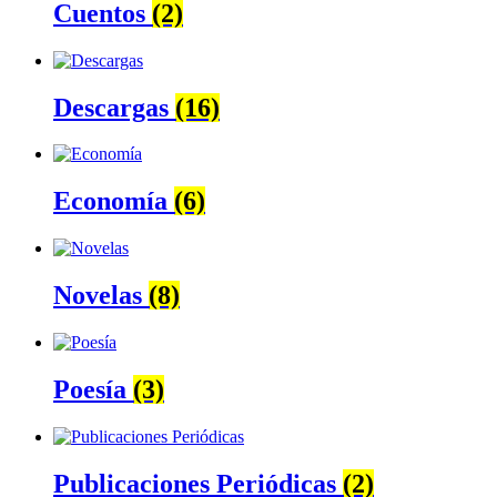
Cuentos
(2)
Descargas
(16)
Economía
(6)
Novelas
(8)
Poesía
(3)
Publicaciones Periódicas
(2)