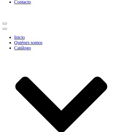
Contacto
Menú
de
Menú
navegación
de
Inicio
navegación
Quiénes somos
Catálogo