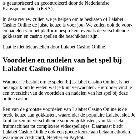
is geautoriseerd en gecontroleerd door de Nederlandse
Kansspelautoriteit (KSA).
In deze review zullen we je helpen om te beslissen of Lalabet
Casino Online de juiste keuze is voor jou. We zullen ook de voor-
en nadelen van het platform bespreken, evenals de verschillende
gokkasten en casino spellen die beschikbaar zijn.
Laat je niet teleurstellen door Lalabet Casino Online!
Voordelen en nadelen van het spel bij
Lalabet Casino Online
Wanneer je besluit om te spelen bij Lalabet Casino Online, is het
belangrijk om te weten wat je kunt verwachten. Hieronder vind je
een overzicht van de voordelen en nadelen van het spel bij deze
online casino.
Een van de grootste voordelen van Lalabet Casino Online is de
brede keuze aan gokkasten, waaronder de populaire Lalabet slot. Je
kunt kiezen uit verschillende soorten gokkasten, van klassieke
fruitmachines tot complexere videospelletjes. Daarnaast biedt
Lalabet Casino Online ook een goede keuze aan betaalmethoden,
waaronder creditcard, Neteller en PayPal.