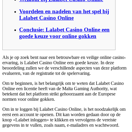
Voordelen en nadelen van het spel bij
Lalabet Casino Online
Conclusie: Lalabet Casino Online een
goede keuze voor online gokken
Als je op zoek bent naar een betrouwbare en veilige online casino-
ervaring, is Lalabet Casino Online een goede keuze. In deze
beoordeling zullen we de verschillende aspecten van deze platform
evalueren, van de registratie tot de spelervaring.
Om te beginnen, is het belangrijk om te weten dat Lalabet Casino
Online een licentie heeft van de Malta Gaming Authority, wat
betekent dat het platform strikt gehoorzaamt aan de Europese
normen voor online gokken.
Om in te loggen bij Lalabet Casino Online, is het noodzakelijk om
eerst een account te openen. Dit kan worden gedaan door op de
knop «Lalabet inloggen» te klikken en vervolgens de vereiste
gegevens in te vullen, zoals naam, e-mailadres en wachtwoord.