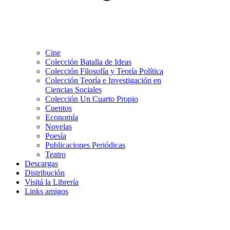
Cine
Colección Batalla de Ideas
Colección Filosofía y Teoría Política
Colección Teoría e Investigación en
Ciencias Sociales
Colección Un Cuarto Propio
Cuentos
Economía
Novelas
Poesía
Publicaciones Periódicas
Teatro
Descargas
Distribución
Visitá la Librería
Links amigos