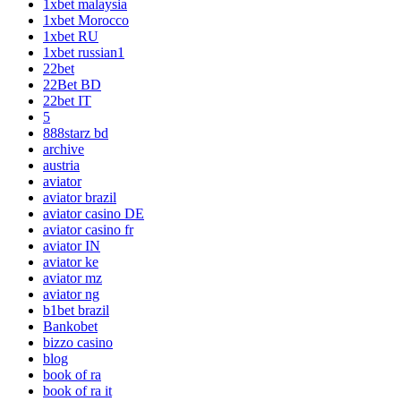
1xbet malaysia
1xbet Morocco
1xbet RU
1xbet russian1
22bet
22Bet BD
22bet IT
5
888starz bd
archive
austria
aviator
aviator brazil
aviator casino DE
aviator casino fr
aviator IN
aviator ke
aviator mz
aviator ng
b1bet brazil
Bankobet
bizzo casino
blog
book of ra
book of ra it