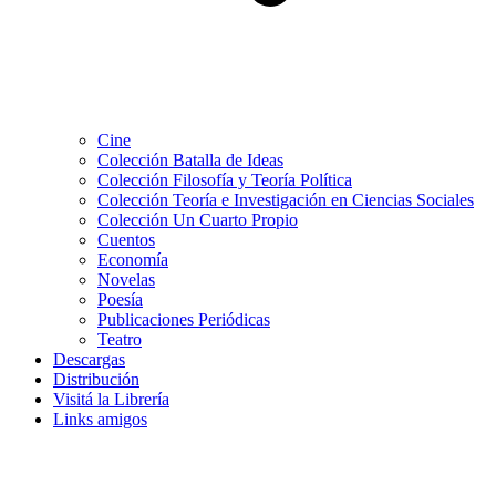
Cine
Colección Batalla de Ideas
Colección Filosofía y Teoría Política
Colección Teoría e Investigación en Ciencias Sociales
Colección Un Cuarto Propio
Cuentos
Economía
Novelas
Poesía
Publicaciones Periódicas
Teatro
Descargas
Distribución
Visitá la Librería
Links amigos