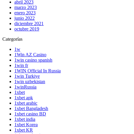
abril 2023
marzo 2023
enero 2023
junio 2022
diciembre 2021
octubre 2019
Categorías
1w
1Win AZ Casino
1win casino spanish
1win fr
1WIN Official In Russia
1win Turkiye
1win uzbekistan
1winRussia
1xbet
1xbet apk
1xbet arabic
1xbet Bangladesh
1xbet casino BD
1xbet india
1xbet Korea
1xbet KR