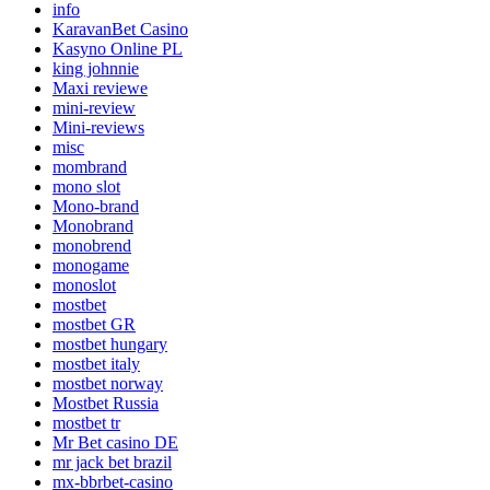
info
KaravanBet Casino
Kasyno Online PL
king johnnie
Maxi reviewe
mini-review
Mini-reviews
misc
mombrand
mono slot
Mono-brand
Monobrand
monobrend
monogame
monoslot
mostbet
mostbet GR
mostbet hungary
mostbet italy
mostbet norway
Mostbet Russia
mostbet tr
Mr Bet casino DE
mr jack bet brazil
mx-bbrbet-casino