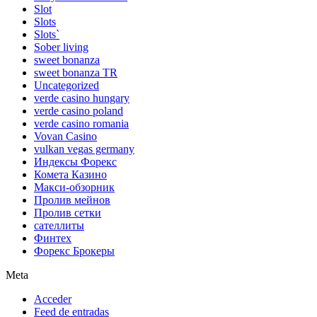
Slot
Slots
Slots`
Sober living
sweet bonanza
sweet bonanza TR
Uncategorized
verde casino hungary
verde casino poland
verde casino romania
Vovan Casino
vulkan vegas germany
Индексы Форекс
Комета Казино
Макси-обзорник
Пролив мейнов
Пролив сетки
сателлиты
Финтех
Форекс Брокеры
Meta
Acceder
Feed de entradas