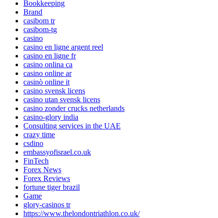
Bookkeeping
Brand
casibom tr
casibom-tg
casino
casino en ligne argent reel
casino en ligne fr
casino onlina ca
casino online ar
casinò online it
casino svensk licens
casino utan svensk licens
casino zonder crucks netherlands
casino-glory india
Consulting services in the UAE
crazy time
csdino
embassyofisrael.co.uk
FinTech
Forex News
Forex Reviews
fortune tiger brazil
Game
glory-casinos tr
https://www.thelondontriathlon.co.uk/