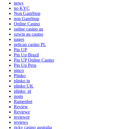
news
no KYC
Non GamStop
non GamStop
Online Casino
online casino au
ozwin au casino
pages
pelican casino PL
Pin UP
Pin Up Brazil
Pin UP Online Casino
Pin Up Peru
pinco
Plinko
plinko in
plinko UK
plinko_pl
posts
Ramenbet
Review
Reviewe
reviewer
reviews
ricky casino australia