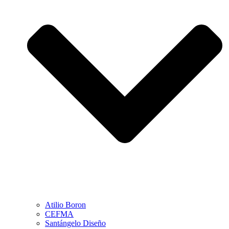
Atilio Boron
CEFMA
Santángelo Diseño