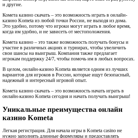
и другие.
Комета казино скачать – это возможность играть в онлайн-
казино Kometa из любой точки России, не выходя из дома.
Это удобно, потому что игроки могут играть в любое время,
когда им удобно, и не зависеть от местоположения.
Комета казино – это также возможность получать бонусы и
участие в различных акциях и турнирах, чтобы увеличить
свои шансы на выигрыш. Компания также предлагает
игрокам поддержку 24/7, чтобы помочь им в любых вопросах.
В целом, онлайн-казино Kometa является одним из лучших
вариантов для игроков в России, которые ищут безопасный,
надежный и интересный игровой опыт.
Комета казино скачать – это возможность начать играть в
онлайн-казино Kometa сегодня и начать получать выигрыш!
Уникальные преимущества онлайн
казино Kometa
Легкая регистрация. Для начала игры в Kometa casino не
нужно заполнять длинные формуляры и предоставлять