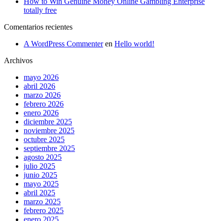
How to Win Genuine Money Online Gambling Enterprise
totally free
Comentarios recientes
A WordPress Commenter
en
Hello world!
Archivos
mayo 2026
abril 2026
marzo 2026
febrero 2026
enero 2026
diciembre 2025
noviembre 2025
octubre 2025
septiembre 2025
agosto 2025
julio 2025
junio 2025
mayo 2025
abril 2025
marzo 2025
febrero 2025
enero 2025