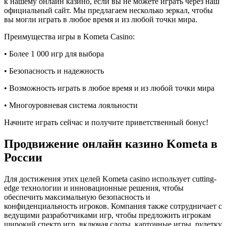
к нашему онлайн казино, если вы не можете играть через наш
официальный сайт. Мы предлагаем несколько зеркал, чтобы
вы могли играть в любое время и из любой точки мира.
Преимущества игры в Kometa Casino:
• Более 1 000 игр для выбора
• Безопасность и надежность
• Возможность играть в любое время и из любой точки мира
• Многоуровневая система лояльности
Начните играть сейчас и получите приветственный бонус!
Продвижение онлайн казино Kometa в
России
Для достижения этих целей Kometa casino использует cutting-
edge технологии и инновационные решения, чтобы
обеспечить максимальную безопасность и
конфиденциальность игроков. Компания также сотрудничает с
ведущими разработчиками игр, чтобы предложить игрокам
широкий спектр игр, включая слоты, карточные игры, рулетку