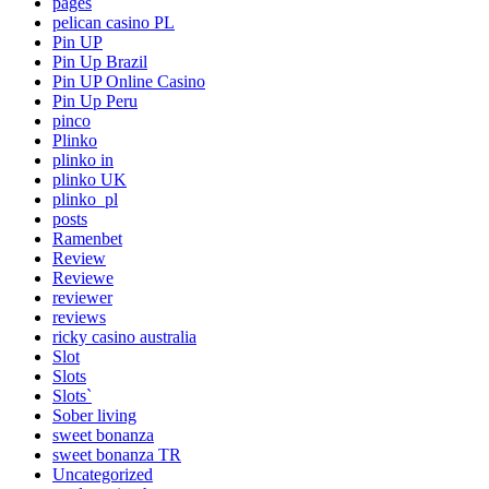
pages
pelican casino PL
Pin UP
Pin Up Brazil
Pin UP Online Casino
Pin Up Peru
pinco
Plinko
plinko in
plinko UK
plinko_pl
posts
Ramenbet
Review
Reviewe
reviewer
reviews
ricky casino australia
Slot
Slots
Slots`
Sober living
sweet bonanza
sweet bonanza TR
Uncategorized