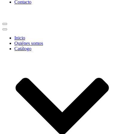
Contacto
Menú
de
Menú
navegación
de
Inicio
navegación
Quiénes somos
Catálogo