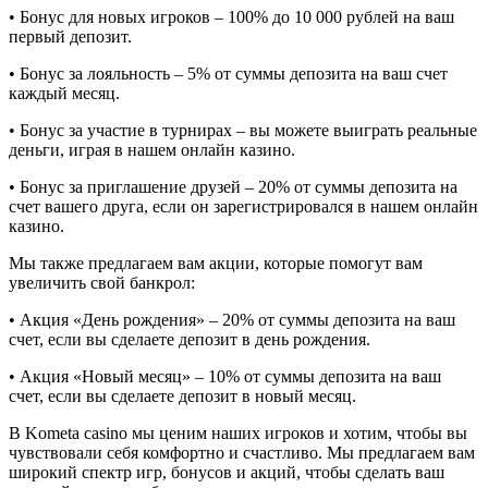
• Бонус для новых игроков – 100% до 10 000 рублей на ваш
первый депозит.
• Бонус за лояльность – 5% от суммы депозита на ваш счет
каждый месяц.
• Бонус за участие в турнирах – вы можете выиграть реальные
деньги, играя в нашем онлайн казино.
• Бонус за приглашение друзей – 20% от суммы депозита на
счет вашего друга, если он зарегистрировался в нашем онлайн
казино.
Мы также предлагаем вам акции, которые помогут вам
увеличить свой банкрол:
• Акция «День рождения» – 20% от суммы депозита на ваш
счет, если вы сделаете депозит в день рождения.
• Акция «Новый месяц» – 10% от суммы депозита на ваш
счет, если вы сделаете депозит в новый месяц.
В Kometa casino мы ценим наших игроков и хотим, чтобы вы
чувствовали себя комфортно и счастливо. Мы предлагаем вам
широкий спектр игр, бонусов и акций, чтобы сделать ваш