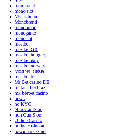
misc
mombrand
mono slot
Mono-brand
Monobrand
monobrend
monogame
monoslot
mostbet
mostbet GR
mostbet hungary
mostbet italy
mostbet norway
Mostbet Russia
mostbet tr
Mr Bet casino DE
mr jack bet brazil
mx-bbrbet-casino
news
no KYC
Non GamStop
non GamStop
Online Casino
online casino au
ozwin au casino