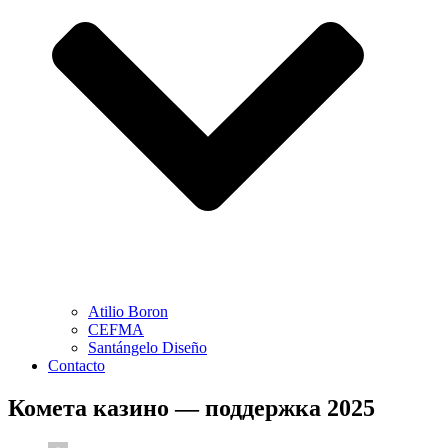
Atilio Boron
CEFMA
Santángelo Diseño
Contacto
Комета казино — поддержка 2025