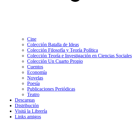
Cine
Colección Batalla de Ideas
Colección Filosofía y Teoría Política
Colección Teoría e Investigación en Ciencias Sociales
Colección Un Cuarto Propio
Cuentos
Economía
Novelas
Poesía
Publicaciones Periódicas
Teatro
Descargas
Distribución
Visitá la Librería
Links amigos