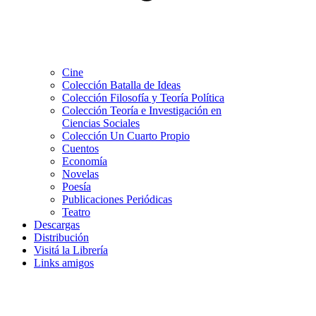
Cine
Colección Batalla de Ideas
Colección Filosofía y Teoría Política
Colección Teoría e Investigación en
Ciencias Sociales
Colección Un Cuarto Propio
Cuentos
Economía
Novelas
Poesía
Publicaciones Periódicas
Teatro
Descargas
Distribución
Visitá la Librería
Links amigos