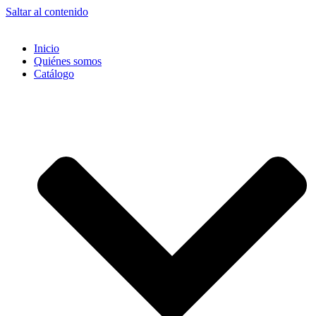
Saltar al contenido
Inicio
Quiénes somos
Catálogo