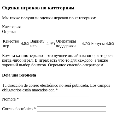
Оценки игроков по категориям
Мы также получили оценки игроков по категориям:
Категория
Оценка
Качество
Вариety
Операторы
4.8/5
4.9/5
4.7/5
Бонусы
4.6/5
игр
игр
поддержки
Комета казино зеркало – это лучшее онлайн-казино, которое я
когда-либо играл. В играх есть что-то для каждого, а также
хороший выбор бонусов. Огромное спасибо операторам!
Deja una respuesta
Tu dirección de correo electrónico no será publicada.
Los campos
obligatorios están marcados con
*
Nombre
*
Correo electrónico
*