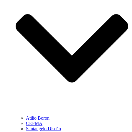
Atilio Boron
CEFMA
Santángelo Diseño