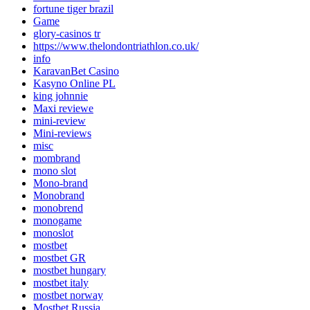
fortune tiger brazil
Game
glory-casinos tr
https://www.thelondontriathlon.co.uk/
info
KaravanBet Casino
Kasyno Online PL
king johnnie
Maxi reviewe
mini-review
Mini-reviews
misc
mombrand
mono slot
Mono-brand
Monobrand
monobrend
monogame
monoslot
mostbet
mostbet GR
mostbet hungary
mostbet italy
mostbet norway
Mostbet Russia