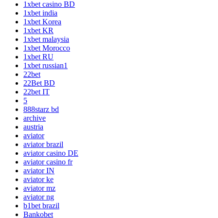
1xbet casino BD
1xbet india
1xbet Korea
1xbet KR
1xbet malaysia
1xbet Morocco
1xbet RU
1xbet russian1
22bet
22Bet BD
22bet IT
5
888starz bd
archive
austria
aviator
aviator brazil
aviator casino DE
aviator casino fr
aviator IN
aviator ke
aviator mz
aviator ng
b1bet brazil
Bankobet