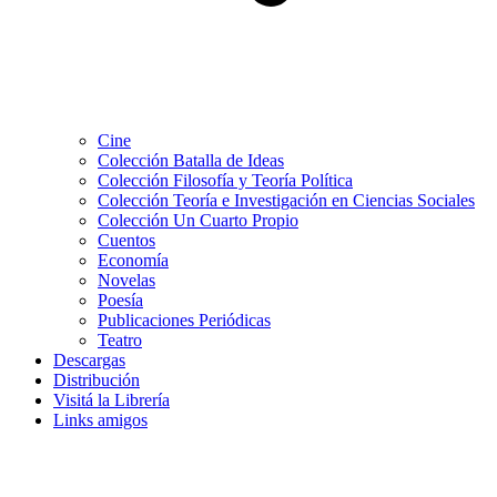
Cine
Colección Batalla de Ideas
Colección Filosofía y Teoría Política
Colección Teoría e Investigación en Ciencias Sociales
Colección Un Cuarto Propio
Cuentos
Economía
Novelas
Poesía
Publicaciones Periódicas
Teatro
Descargas
Distribución
Visitá la Librería
Links amigos