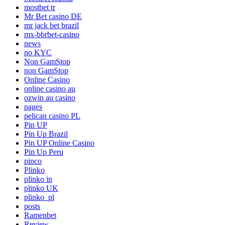
mostbet tr
Mr Bet casino DE
mr jack bet brazil
mx-bbrbet-casino
news
no KYC
Non GamStop
non GamStop
Online Casino
online casino au
ozwin au casino
pages
pelican casino PL
Pin UP
Pin Up Brazil
Pin UP Online Casino
Pin Up Peru
pinco
Plinko
plinko in
plinko UK
plinko_pl
posts
Ramenbet
Review