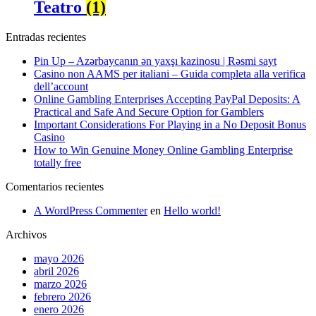
Teatro
(1)
Entradas recientes
Pin Up – Azərbaycanın ən yaxşı kazinosu | Rəsmi sayt
Casino non AAMS per italiani – Guida completa alla verifica
dell’account
Online Gambling Enterprises Accepting PayPal Deposits: A
Practical and Safe And Secure Option for Gamblers
Important Considerations For Playing in a No Deposit Bonus
Casino
How to Win Genuine Money Online Gambling Enterprise
totally free
Comentarios recientes
A WordPress Commenter
en
Hello world!
Archivos
mayo 2026
abril 2026
marzo 2026
febrero 2026
enero 2026