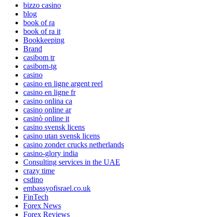
bizzo casino
blog
book of ra
book of ra it
Bookkeeping
Brand
casibom tr
casibom-tg
casino
casino en ligne argent reel
casino en ligne fr
casino onlina ca
casino online ar
casinò online it
casino svensk licens
casino utan svensk licens
casino zonder crucks netherlands
casino-glory india
Consulting services in the UAE
crazy time
csdino
embassyofisrael.co.uk
FinTech
Forex News
Forex Reviews