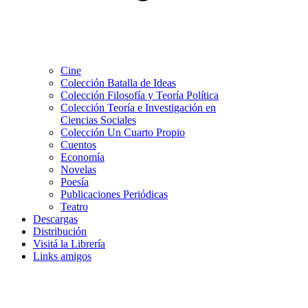
Cine
Colección Batalla de Ideas
Colección Filosofía y Teoría Política
Colección Teoría e Investigación en
Ciencias Sociales
Colección Un Cuarto Propio
Cuentos
Economía
Novelas
Poesía
Publicaciones Periódicas
Teatro
Descargas
Distribución
Visitá la Librería
Links amigos