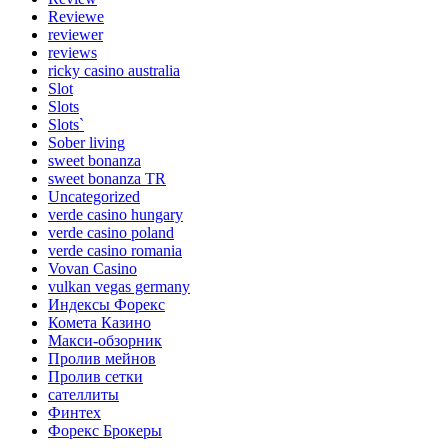
Reviewe
reviewer
reviews
ricky casino australia
Slot
Slots
Slots`
Sober living
sweet bonanza
sweet bonanza TR
Uncategorized
verde casino hungary
verde casino poland
verde casino romania
Vovan Casino
vulkan vegas germany
Индексы Форекс
Комета Казино
Макси-обзорник
Пролив мейнов
Пролив сетки
сателлиты
Финтех
Форекс Брокеры