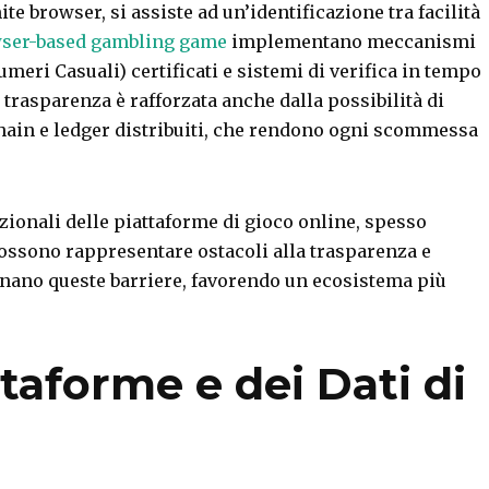
ite browser, si assiste ad un’identificazione tra facilità
ser-based gambling game
implementano meccanismi
meri Casuali) certificati e sistemi di verifica in tempo
a trasparenza è rafforzata anche dalla possibilità di
chain e ledger distribuiti, che rendono ogni scommessa
izionali delle piattaforme di gioco online, spesso
 possono rappresentare ostacoli alla trasparenza e
minano queste barriere, favorendo un ecosistema più
ttaforme e dei Dati di