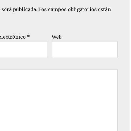
 será publicada.
Los campos obligatorios están
electrónico
*
Web