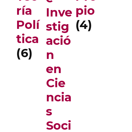
ría
pio
Inve
Polí
(4)
stig
tica
ació
(6)
n
en
Cie
ncia
s
Soci