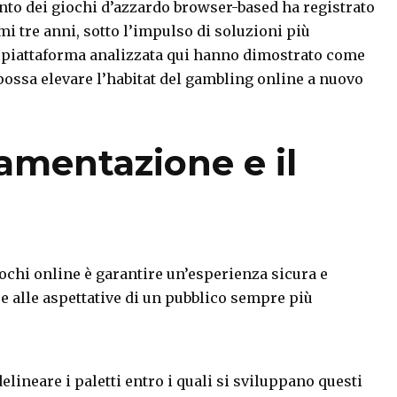
ento dei giochi d’azzardo browser-based ha registrato
i tre anni, sotto l’impulso di soluzioni più
la piattaforma analizzata qui hanno dimostrato come
possa elevare l’habitat del gambling online a nuovo
amentazione e il
o
iochi online è garantire un’esperienza sicura e
 e alle aspettative di un pubblico sempre più
lineare i paletti entro i quali si sviluppano questi