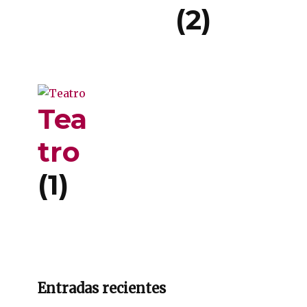
(2)
Tea
tro
(1)
Entradas recientes