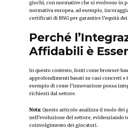
giochi, con normative che si evolvono in p
normativa europea, ad esempio, incoraggia
certificati di RNG per garantire l’equità dei
Perché l’Integra
Affidabili è Esse
In questo contesto, fonti come browser-ba
approfondimenti basati su casi concreti e
esempio di come l’innovazione possa integ
richiesti dal settore.
Nota:
Questo articolo analizza il ruolo dei
nell’evoluzione del settore, evidenziando 
coinvolgimento dei giocatori.