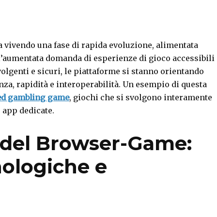
a vivendo una fase di rapida evoluzione, alimentata
l’aumentata domanda di esperienze di gioco accessibili
olgenti e sicuri, le piattaforme si stanno orientando
za, rapidità e interoperabilità. Un esempio di questa
ed gambling game
, giochi che si svolgono interamente
 app dedicate.
o del Browser-Game:
nologiche e