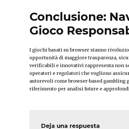
Conclusione: Nav
Gioco Responsab
I giochi basati su browser stanno rivoluzi
opportunità di maggiore trasparenza, sicure
verificabili e innovativi rappresenta non 
operatori e regolatori che vogliono assicur
autorevoli come browser-based gambling g
riferimento per analisi future e approfondi
Deja una respuesta