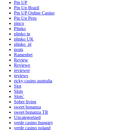
Pin UP
Pin Up Brazil
Pin UP Online Casino
Pin Up Peru
pinco
Plinko
plinko in
plinko UK
plinko_pl
posts
Ramenbet
Review
Reviewe
reviewer
reviews
ricky casino australia
Slot
Slots
Slots`
Sober living
sweet bonanza
sweet bonanza TR
Uncategorized
verde casino hungary
verde casino poland