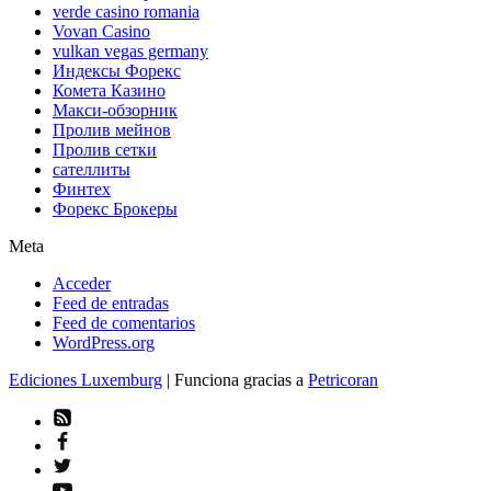
verde casino romania
Vovan Casino
vulkan vegas germany
Индексы Форекс
Комета Казино
Макси-обзорник
Пролив мейнов
Пролив сетки
сателлиты
Финтех
Форекс Брокеры
Meta
Acceder
Feed de entradas
Feed de comentarios
WordPress.org
Ediciones Luxemburg
| Funciona gracias a
Petricoran