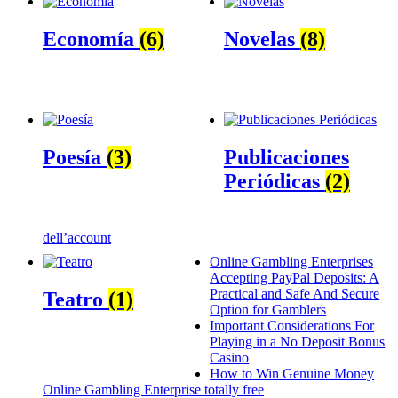
Economía
(6)
Novelas
(8)
Poesía
(3)
Publicaciones
Periódicas
(2)
dell’account
Online Gambling Enterprises
Accepting PayPal Deposits: A
Practical and Safe And Secure
Teatro
(1)
Option for Gamblers
Important Considerations For
Playing in a No Deposit Bonus
Casino
How to Win Genuine Money
Online Gambling Enterprise totally free