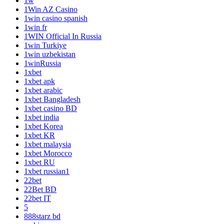
1w
1Win AZ Casino
1win casino spanish
1win fr
1WIN Official In Russia
1win Turkiye
1win uzbekistan
1winRussia
1xbet
1xbet apk
1xbet arabic
1xbet Bangladesh
1xbet casino BD
1xbet india
1xbet Korea
1xbet KR
1xbet malaysia
1xbet Morocco
1xbet RU
1xbet russian1
22bet
22Bet BD
22bet IT
5
888starz bd