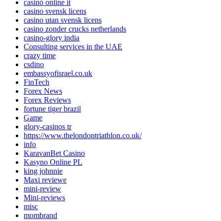
casinò online it
casino svensk licens
casino utan svensk licens
casino zonder crucks netherlands
casino-glory india
Consulting services in the UAE
crazy time
csdino
embassyofisrael.co.uk
FinTech
Forex News
Forex Reviews
fortune tiger brazil
Game
glory-casinos tr
https://www.thelondontriathlon.co.uk/
info
KaravanBet Casino
Kasyno Online PL
king johnnie
Maxi reviewe
mini-review
Mini-reviews
misc
mombrand