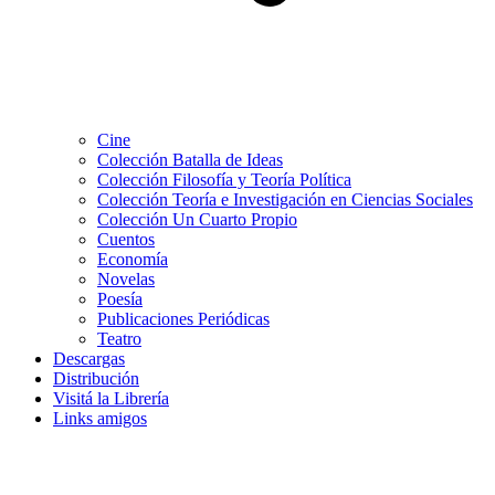
Cine
Colección Batalla de Ideas
Colección Filosofía y Teoría Política
Colección Teoría e Investigación en Ciencias Sociales
Colección Un Cuarto Propio
Cuentos
Economía
Novelas
Poesía
Publicaciones Periódicas
Teatro
Descargas
Distribución
Visitá la Librería
Links amigos