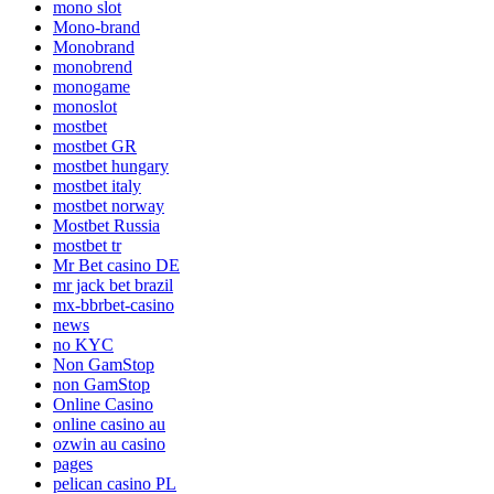
mono slot
Mono-brand
Monobrand
monobrend
monogame
monoslot
mostbet
mostbet GR
mostbet hungary
mostbet italy
mostbet norway
Mostbet Russia
mostbet tr
Mr Bet casino DE
mr jack bet brazil
mx-bbrbet-casino
news
no KYC
Non GamStop
non GamStop
Online Casino
online casino au
ozwin au casino
pages
pelican casino PL