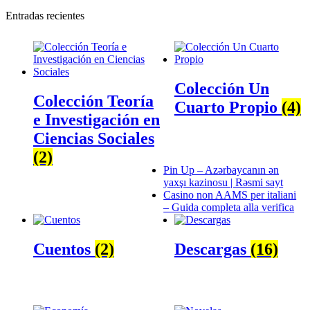
Entradas recientes
Colección Un
Colección Teoría
Cuarto Propio
(4)
e Investigación en
Ciencias Sociales
(2)
Pin Up – Azərbaycanın ən
yaxşı kazinosu | Rəsmi sayt
Casino non AAMS per italiani
– Guida completa alla verifica
Cuentos
(2)
Descargas
(16)