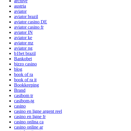
archive
austria
aviator
aviator brazil
aviator casino DE
aviator casino fr
aviator IN
aviator ke
aviator mz
aviator ng
b1bet brazil
Bankobet
bizzo casino
blog
book of ra
book of ra it
Bookkeeping
Brand
casibom tr
casibom-tg
casino
casino en ligne argent reel
casino en ligne fr
casino onlina ca
casino online ar