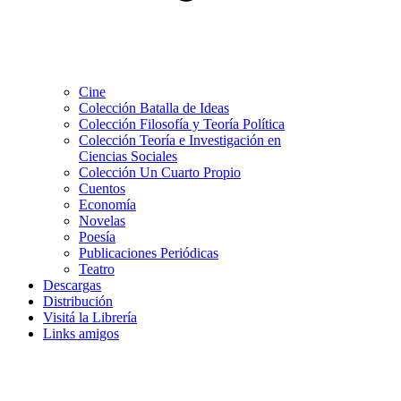
Cine
Colección Batalla de Ideas
Colección Filosofía y Teoría Política
Colección Teoría e Investigación en
Ciencias Sociales
Colección Un Cuarto Propio
Cuentos
Economía
Novelas
Poesía
Publicaciones Periódicas
Teatro
Descargas
Distribución
Visitá la Librería
Links amigos