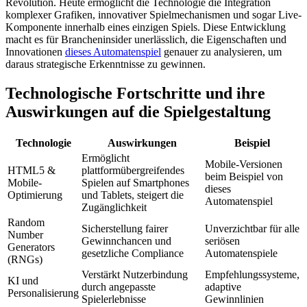
Revolution. Heute ermöglicht die Technologie die Integration
komplexer Grafiken, innovativer Spielmechanismen und sogar Live-
Komponente innerhalb eines einzigen Spiels. Diese Entwicklung
macht es für Brancheninsider unerlässlich, die Eigenschaften und
Innovationen
dieses Automatenspiel
genauer zu analysieren, um
daraus strategische Erkenntnisse zu gewinnen.
Technologische Fortschritte und ihre
Auswirkungen auf die Spielgestaltung
Technologie
Auswirkungen
Beispiel
Ermöglicht
Mobile-Versionen
HTML5 &
plattformübergreifendes
beim Beispiel von
Mobile-
Spielen auf Smartphones
dieses
Optimierung
und Tablets, steigert die
Automatenspiel
Zugänglichkeit
Random
Sicherstellung fairer
Unverzichtbar für alle
Number
Gewinnchancen und
seriösen
Generators
gesetzliche Compliance
Automatenspiele
(RNGs)
Verstärkt Nutzerbindung
Empfehlungssysteme,
KI und
durch angepasste
adaptive
Personalisierung
Spielerlebnisse
Gewinnlinien