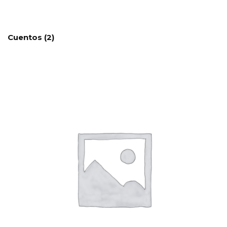
Cuentos
(2)