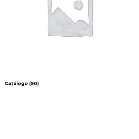
Catálogo
(90)