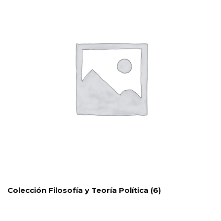
Colección Filosofía y Teoría Política
(6)