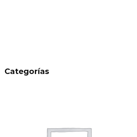
Categorías