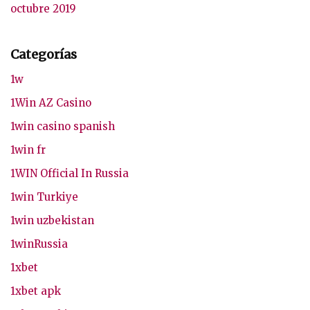
octubre 2019
Categorías
1w
1Win AZ Casino
1win casino spanish
1win fr
1WIN Official In Russia
1win Turkiye
1win uzbekistan
1winRussia
1xbet
1xbet apk