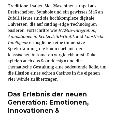
Traditionell sahen Slot-Maschinen simpel aus:
Drehscheiben, Symbole und ein gewisses Maß an
Zufall. Heute sind sie hochkomplexe digitale
Universen, die auf cutting-edge Technologien
basieren. Fortschritte wie
HTML5-Integration,
Animationen in Echtzeit, 3D-Grafik
und
künstliche
Intelligenz
ermöglichen eine immersive
Spielerfahrung, die kaum noch mit den
klassischen Automaten vergleichbar ist. Dabei
spielen auch das Sounddesign und die
thematische Gestaltung eine bedeutende Rolle, um
die Illusion eines echten Casinos in die eigenen
vier Wände zu übertragen.
Das Erlebnis der neuen
Generation: Emotionen,
Innovationen &