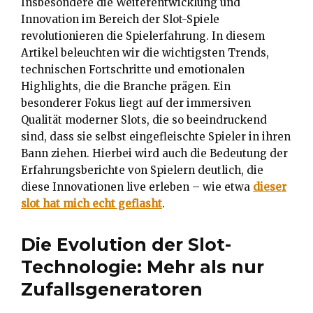
Insbesondere die Weiterentwicklung und
Innovation im Bereich der Slot-Spiele
revolutionieren die Spielerfahrung. In diesem
Artikel beleuchten wir die wichtigsten Trends,
technischen Fortschritte und emotionalen
Highlights, die die Branche prägen. Ein
besonderer Fokus liegt auf der immersiven
Qualität moderner Slots, die so beeindruckend
sind, dass sie selbst eingefleischte Spieler in ihren
Bann ziehen. Hierbei wird auch die Bedeutung der
Erfahrungsberichte von Spielern deutlich, die
diese Innovationen live erleben – wie etwa
dieser
slot hat mich echt geflasht
.
Die Evolution der Slot-
Technologie: Mehr als nur
Zufallsgeneratoren