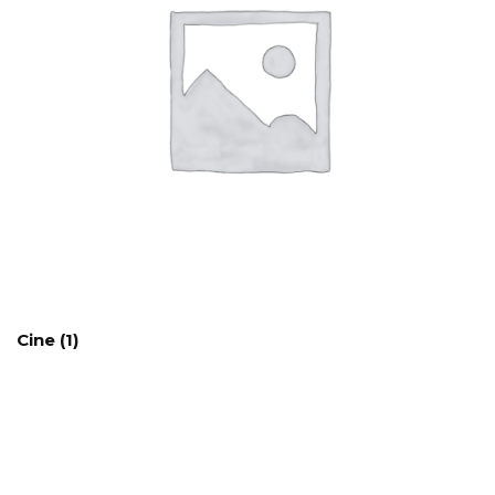
Cine
(1)