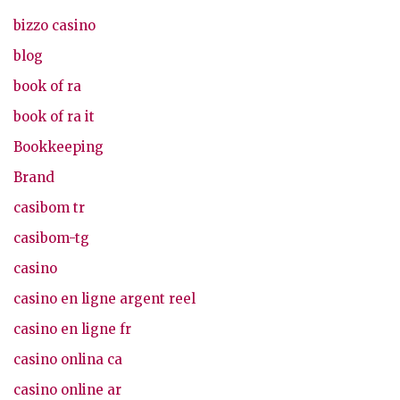
bizzo casino
blog
book of ra
book of ra it
Bookkeeping
Brand
casibom tr
casibom-tg
casino
casino en ligne argent reel
casino en ligne fr
casino onlina ca
casino online ar