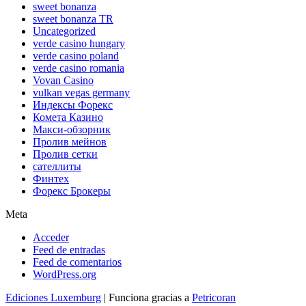
sweet bonanza
sweet bonanza TR
Uncategorized
verde casino hungary
verde casino poland
verde casino romania
Vovan Casino
vulkan vegas germany
Индексы Форекс
Комета Казино
Макси-обзорник
Пролив мейнов
Пролив сетки
сателлиты
Финтех
Форекс Брокеры
Meta
Acceder
Feed de entradas
Feed de comentarios
WordPress.org
Ediciones Luxemburg
| Funciona gracias a
Petricoran