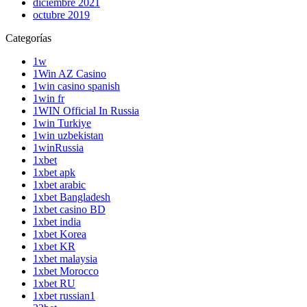
diciembre 2021
octubre 2019
Categorías
1w
1Win AZ Casino
1win casino spanish
1win fr
1WIN Official In Russia
1win Turkiye
1win uzbekistan
1winRussia
1xbet
1xbet apk
1xbet arabic
1xbet Bangladesh
1xbet casino BD
1xbet india
1xbet Korea
1xbet KR
1xbet malaysia
1xbet Morocco
1xbet RU
1xbet russian1