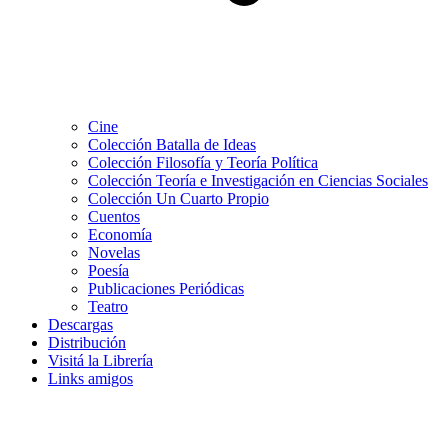
Cine
Colección Batalla de Ideas
Colección Filosofía y Teoría Política
Colección Teoría e Investigación en Ciencias Sociales
Colección Un Cuarto Propio
Cuentos
Economía
Novelas
Poesía
Publicaciones Periódicas
Teatro
Descargas
Distribución
Visitá la Librería
Links amigos