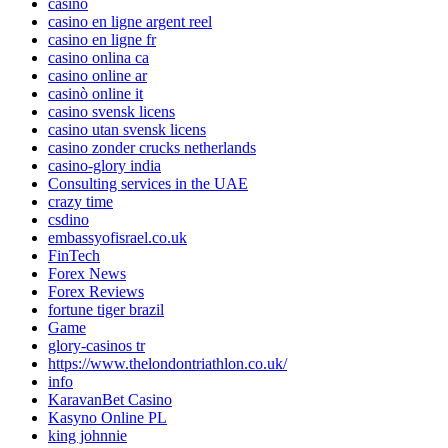
casino
casino en ligne argent reel
casino en ligne fr
casino onlina ca
casino online ar
casinò online it
casino svensk licens
casino utan svensk licens
casino zonder crucks netherlands
casino-glory india
Consulting services in the UAE
crazy time
csdino
embassyofisrael.co.uk
FinTech
Forex News
Forex Reviews
fortune tiger brazil
Game
glory-casinos tr
https://www.thelondontriathlon.co.uk/
info
KaravanBet Casino
Kasyno Online PL
king johnnie