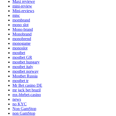
Maxi reviewe
mini-review
Mini-reviews
misc
mombrand
mono slot
Mono-brand
Monobrand
monobrend
monogame
monoslot
mostbet
mostbet GR
mostbet hungary
mostbet italy
mostbet norway
Mostbet Russia
mostbet tr
Mr Bet casino DE
mr jack bet brazil
mx-bbrbet-casino
news
no KYC
Non GamStop
non GamStop