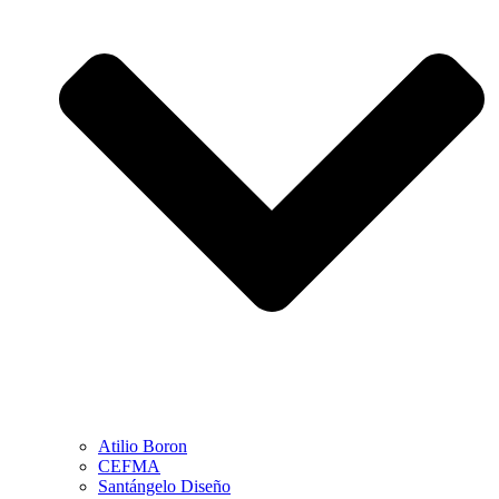
Atilio Boron
CEFMA
Santángelo Diseño