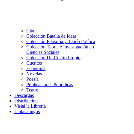
Cine
Colección Batalla de Ideas
Colección Filosofía y Teoría Política
Colección Teoría e Investigación en
Ciencias Sociales
Colección Un Cuarto Propio
Cuentos
Economía
Novelas
Poesía
Publicaciones Periódicas
Teatro
Descargas
Distribución
Visitá la Librería
Links amigos