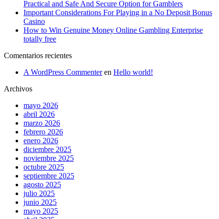
Practical and Safe And Secure Option for Gamblers
Important Considerations For Playing in a No Deposit Bonus
Casino
How to Win Genuine Money Online Gambling Enterprise
totally free
Comentarios recientes
A WordPress Commenter
en
Hello world!
Archivos
mayo 2026
abril 2026
marzo 2026
febrero 2026
enero 2026
diciembre 2025
noviembre 2025
octubre 2025
septiembre 2025
agosto 2025
julio 2025
junio 2025
mayo 2025