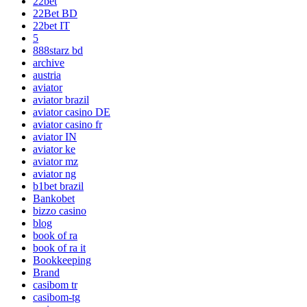
22bet
22Bet BD
22bet IT
5
888starz bd
archive
austria
aviator
aviator brazil
aviator casino DE
aviator casino fr
aviator IN
aviator ke
aviator mz
aviator ng
b1bet brazil
Bankobet
bizzo casino
blog
book of ra
book of ra it
Bookkeeping
Brand
casibom tr
casibom-tg