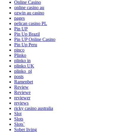
Online Casino
online casino au
ozwin au casino
pages
pelican casino PL
Pin UP
Pin Up Brazil
Pin UP Online Casino
Pin Up Peru
pinco
Plinko
plinko in
plinko UK
plinko_pl
posts
Ramenbet
Review
Reviewe
reviewer
reviews
ricky casino australia
Slot
Slots
Slots`
Sober living