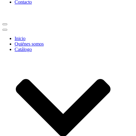
Contacto
Menú
de
Menú
navegación
de
Inicio
navegación
Quiénes somos
Catálogo