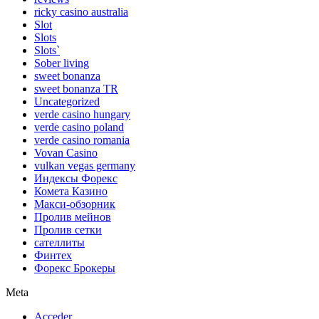
ricky casino australia
Slot
Slots
Slots`
Sober living
sweet bonanza
sweet bonanza TR
Uncategorized
verde casino hungary
verde casino poland
verde casino romania
Vovan Casino
vulkan vegas germany
Индексы Форекс
Комета Казино
Макси-обзорник
Пролив мейнов
Пролив сетки
сателлиты
Финтех
Форекс Брокеры
Meta
Acceder