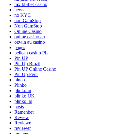
mx-bbrbet-casino
news
no KYC
non GamStop
Non GamStop
Online Casino
online casino au
ozwin au casino
pages
pelican casino PL
Pin UP
Pin Up Brazil
Pin UP Online Casino
Pin Up Peru
pinco
Plinko
plinko in
plinko UK
plinko_pl
posts
Ramenbet
Review
Reviewe
reviewer
reviews