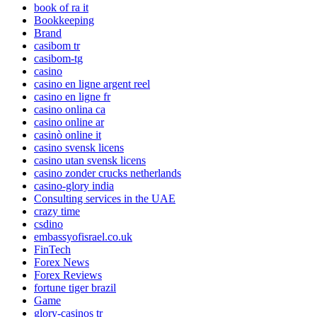
book of ra it
Bookkeeping
Brand
casibom tr
casibom-tg
casino
casino en ligne argent reel
casino en ligne fr
casino onlina ca
casino online ar
casinò online it
casino svensk licens
casino utan svensk licens
casino zonder crucks netherlands
casino-glory india
Consulting services in the UAE
crazy time
csdino
embassyofisrael.co.uk
FinTech
Forex News
Forex Reviews
fortune tiger brazil
Game
glory-casinos tr