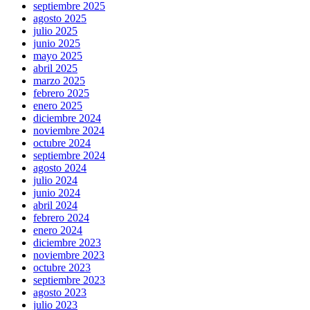
septiembre 2025
agosto 2025
julio 2025
junio 2025
mayo 2025
abril 2025
marzo 2025
febrero 2025
enero 2025
diciembre 2024
noviembre 2024
octubre 2024
septiembre 2024
agosto 2024
julio 2024
junio 2024
abril 2024
febrero 2024
enero 2024
diciembre 2023
noviembre 2023
octubre 2023
septiembre 2023
agosto 2023
julio 2023