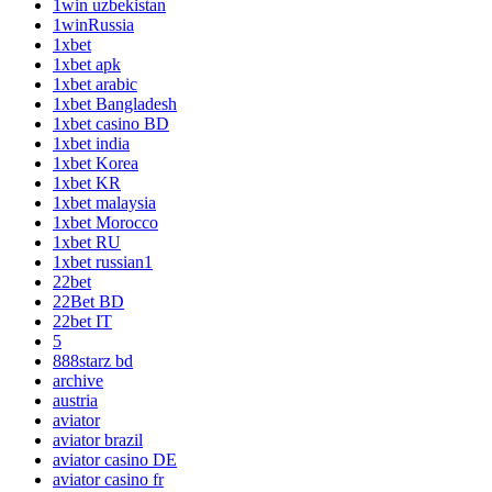
1win uzbekistan
1winRussia
1xbet
1xbet apk
1xbet arabic
1xbet Bangladesh
1xbet casino BD
1xbet india
1xbet Korea
1xbet KR
1xbet malaysia
1xbet Morocco
1xbet RU
1xbet russian1
22bet
22Bet BD
22bet IT
5
888starz bd
archive
austria
aviator
aviator brazil
aviator casino DE
aviator casino fr