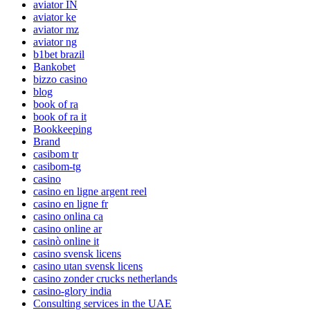
aviator IN
aviator ke
aviator mz
aviator ng
b1bet brazil
Bankobet
bizzo casino
blog
book of ra
book of ra it
Bookkeeping
Brand
casibom tr
casibom-tg
casino
casino en ligne argent reel
casino en ligne fr
casino onlina ca
casino online ar
casinò online it
casino svensk licens
casino utan svensk licens
casino zonder crucks netherlands
casino-glory india
Consulting services in the UAE