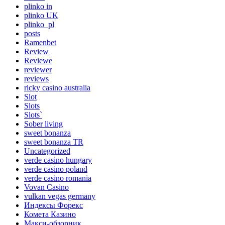
plinko in
plinko UK
plinko_pl
posts
Ramenbet
Review
Reviewe
reviewer
reviews
ricky casino australia
Slot
Slots
Slots`
Sober living
sweet bonanza
sweet bonanza TR
Uncategorized
verde casino hungary
verde casino poland
verde casino romania
Vovan Casino
vulkan vegas germany
Индексы Форекс
Комета Казино
Макси-обзорник