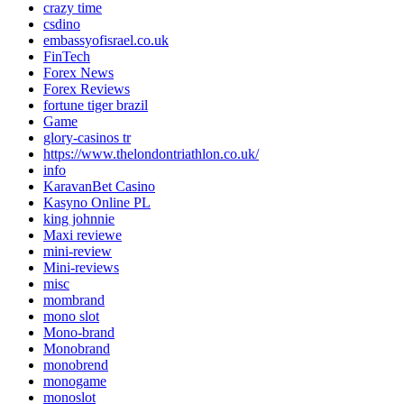
crazy time
csdino
embassyofisrael.co.uk
FinTech
Forex News
Forex Reviews
fortune tiger brazil
Game
glory-casinos tr
https://www.thelondontriathlon.co.uk/
info
KaravanBet Casino
Kasyno Online PL
king johnnie
Maxi reviewe
mini-review
Mini-reviews
misc
mombrand
mono slot
Mono-brand
Monobrand
monobrend
monogame
monoslot