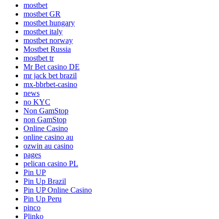
mostbet
mostbet GR
mostbet hungary
mostbet italy
mostbet norway
Mostbet Russia
mostbet tr
Mr Bet casino DE
mr jack bet brazil
mx-bbrbet-casino
news
no KYC
Non GamStop
non GamStop
Online Casino
online casino au
ozwin au casino
pages
pelican casino PL
Pin UP
Pin Up Brazil
Pin UP Online Casino
Pin Up Peru
pinco
Plinko