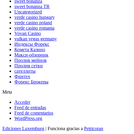
sweet bonanza
sweet bonanza TR
Uncategorized
verde casino hungary
verde casino poland
verde casino romania
Vovan Casino
vulkan vegas germany
Индексы Форекс
Комета Казино
Макси-обзорник
Пролив мейнов
Пролив сетки
сателлиты
Финтех
Форекс Брокеры
Meta
Acceder
Feed de entradas
Feed de comentarios
WordPress.org
Ediciones Luxemburg
| Funciona gracias a
Petricoran