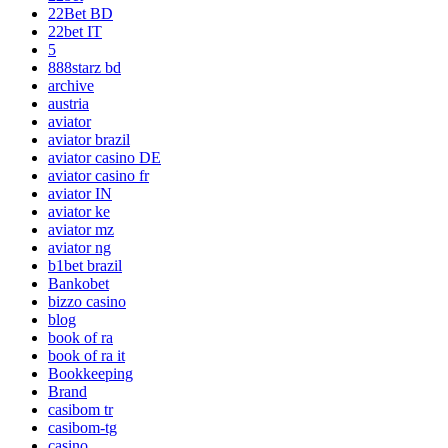
22Bet BD
22bet IT
5
888starz bd
archive
austria
aviator
aviator brazil
aviator casino DE
aviator casino fr
aviator IN
aviator ke
aviator mz
aviator ng
b1bet brazil
Bankobet
bizzo casino
blog
book of ra
book of ra it
Bookkeeping
Brand
casibom tr
casibom-tg
casino