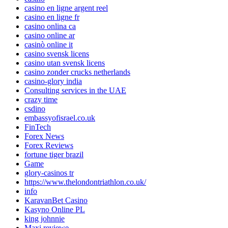
casino en ligne argent reel
casino en ligne fr
casino onlina ca
casino online ar
casinò online it
casino svensk licens
casino utan svensk licens
casino zonder crucks netherlands
casino-glory india
Consulting services in the UAE
crazy time
csdino
embassyofisrael.co.uk
FinTech
Forex News
Forex Reviews
fortune tiger brazil
Game
glory-casinos tr
https://www.thelondontriathlon.co.uk/
info
KaravanBet Casino
Kasyno Online PL
king johnnie
Maxi reviewe