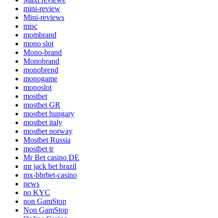
mini-review
Mini-reviews
misc
mombrand
mono slot
Mono-brand
Monobrand
monobrend
monogame
monoslot
mostbet
mostbet GR
mostbet hungary
mostbet italy
mostbet norway
Mostbet Russia
mostbet tr
Mr Bet casino DE
mr jack bet brazil
mx-bbrbet-casino
news
no KYC
non GamStop
Non GamStop