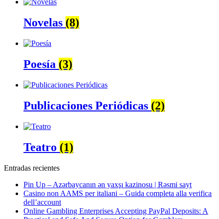
Novelas
(8)
Poesía
(3)
Publicaciones Periódicas
(2)
Teatro
(1)
Entradas recientes
Pin Up – Azərbaycanın ən yaxşı kazinosu | Rəsmi sayt
Casino non AAMS per italiani – Guida completa alla verifica
dell’account
Online Gambling Enterprises Accepting PayPal Deposits: A