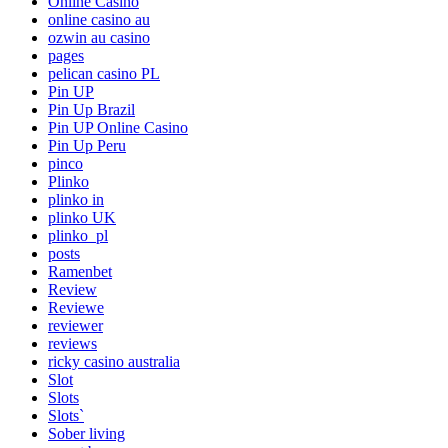
Online Casino
online casino au
ozwin au casino
pages
pelican casino PL
Pin UP
Pin Up Brazil
Pin UP Online Casino
Pin Up Peru
pinco
Plinko
plinko in
plinko UK
plinko_pl
posts
Ramenbet
Review
Reviewe
reviewer
reviews
ricky casino australia
Slot
Slots
Slots`
Sober living