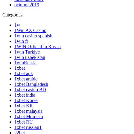
octubre 2019
Categorías
1w
1Win AZ Casino
1win casino spanish
1win fr
1WIN Official In Russia
1win Turkiye
1win uzbekistan
1winRussia
1xbet
1xbet apk
1xbet arabic
1xbet Bangladesh
1xbet casino BD
1xbet india
1xbet Korea
1xbet KR
1xbet malaysia
1xbet Morocco
1xbet RU
1xbet russian1
22bet