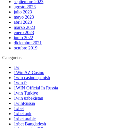
septiembre 2023
agosto 2023
julio 2023
mayo 2023
abril 2023
marzo 2023
enero 2023
junio 2022
diciembre 2021
octubre 2019
Categorías
1w
1Win AZ Casino
1win casino spanish
1win fr
1WIN Official In Russia
1win Turkiye
1win uzbekistan
1winRussia
1xbet
1xbet apk
1xbet arabic
1xbet Bangladesh