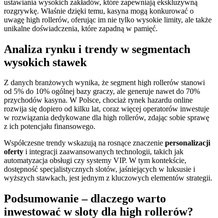
ustawiania wysokich zakładów, które zapewniają ekskluzywną
rozgrywkę. Właśnie dzięki temu, kasyna mogą konkurować o
uwagę high rollerów, oferując im nie tylko wysokie limity, ale także
unikalne doświadczenia, które zapadną w pamięć.
Analiza rynku i trendy w segmentach
wysokich stawek
Z danych branżowych wynika, że segment high rollerów stanowi
od 5% do 10% ogólnej bazy graczy, ale generuje nawet do 70%
przychodów kasyna. W Polsce, chociaż rynek hazardu online
rozwija się dopiero od kilku lat, coraz więcej operatorów inwestuje
w rozwiązania dedykowane dla high rollerów, zdając sobie sprawę
z ich potencjału finansowego.
Współczesne trendy wskazują na rosnące znaczenie
personalizacji
oferty
i integracji zaawansowanych technologii, takich jak
automatyzacja obsługi czy systemy VIP. W tym kontekście,
dostępność specjalistycznych slotów, jaśniejących w luksusie i
wyższych stawkach, jest jednym z kluczowych elementów strategii.
Podsumowanie – dlaczego warto
inwestować w sloty dla high rollerów?