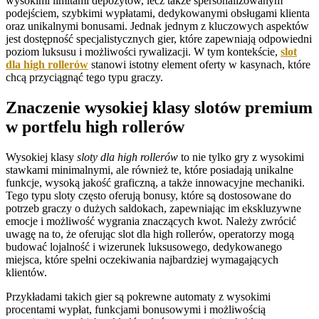
wysokimi limitami depozytów, lecz także spersonalizowanym
podejściem, szybkimi wypłatami, dedykowanymi obsługami klienta
oraz unikalnymi bonusami. Jednak jednym z kluczowych aspektów
jest dostępność specjalistycznych gier, które zapewniają odpowiedni
poziom luksusu i możliwości rywalizacji. W tym kontekście,
slot
dla high rollerów
stanowi istotny element oferty w kasynach, które
chcą przyciągnąć tego typu graczy.
Znaczenie wysokiej klasy slotów premium
w portfelu high rollerów
Wysokiej klasy
sloty dla high rollerów
to nie tylko gry z wysokimi
stawkami minimalnymi, ale również te, które posiadają unikalne
funkcje, wysoką jakość graficzną, a także innowacyjne mechaniki.
Tego typu sloty często oferują bonusy, które są dostosowane do
potrzeb graczy o dużych saldokach, zapewniając im ekskluzywne
emocje i możliwość wygrania znaczących kwot. Należy zwrócić
uwagę na to, że oferując slot dla high rollerów, operatorzy mogą
budować lojalność i wizerunek luksusowego, dedykowanego
miejsca, które spełni oczekiwania najbardziej wymagających
klientów.
Przykładami takich gier są pokrewne automaty z wysokimi
procentami wypłat, funkcjami bonusowymi i możliwością