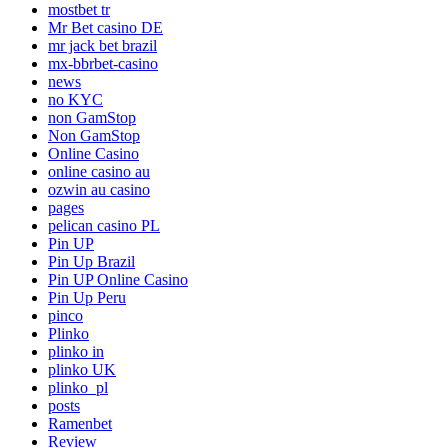
mostbet tr
Mr Bet casino DE
mr jack bet brazil
mx-bbrbet-casino
news
no KYC
non GamStop
Non GamStop
Online Casino
online casino au
ozwin au casino
pages
pelican casino PL
Pin UP
Pin Up Brazil
Pin UP Online Casino
Pin Up Peru
pinco
Plinko
plinko in
plinko UK
plinko_pl
posts
Ramenbet
Review