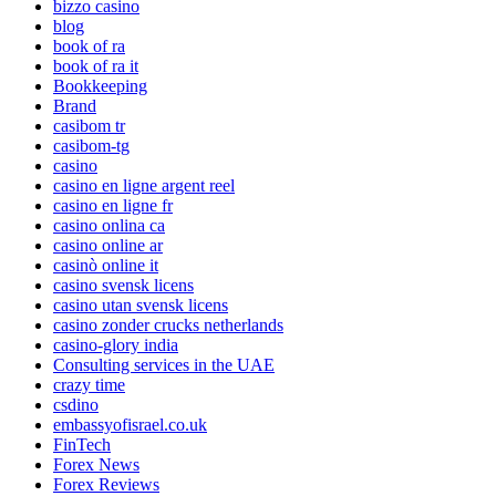
bizzo casino
blog
book of ra
book of ra it
Bookkeeping
Brand
casibom tr
casibom-tg
casino
casino en ligne argent reel
casino en ligne fr
casino onlina ca
casino online ar
casinò online it
casino svensk licens
casino utan svensk licens
casino zonder crucks netherlands
casino-glory india
Consulting services in the UAE
crazy time
csdino
embassyofisrael.co.uk
FinTech
Forex News
Forex Reviews