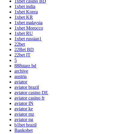
1xbet casino BD
1xbet india
1xbet Korea
1xbet KR
1xbet malaysia
1xbet Morocco
1xbet RU
1xbet russian1
22bet
22Bet BD
22bet IT
5
888starz bd
archive
austria
aviator
aviator brazil
aviator casino DE
aviator casino fr
aviator IN
aviator ke
aviator mz
aviator ng
b1bet brazil
Bankobet