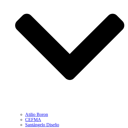
Atilio Boron
CEFMA
Santángelo Diseño