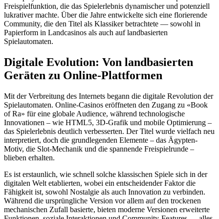
Freispielfunktion, die das Spielerlebnis dynamischer und potenziell
lukrativer machte. Über die Jahre entwickelte sich eine florierende
Community, die den Titel als Klassiker betrachtete — sowohl in
Papierform in Landcasinos als auch auf landbasierten
Spielautomaten.
Digitale Evolution: Von landbasierten
Geräten zu Online-Plattformen
Mit der Verbreitung des Internets begann die digitale Revolution der
Spielautomaten. Online-Casinos eröffneten den Zugang zu «Book
of Ra» für eine globale Audience, während technologische
Innovationen – wie HTML5, 3D-Grafik und mobile Optimierung –
das Spielerlebnis deutlich verbesserten. Der Titel wurde vielfach neu
interpretiert, doch die grundlegenden Elemente – das Ägypten-
Motiv, die Slot-Mechanik und die spannende Freispielrunde –
blieben erhalten.
Es ist erstaunlich, wie schnell solche klassischen Spiele sich in der
digitalen Welt etablierten, wobei ein entscheidender Faktor die
Fähigkeit ist, sowohl Nostalgie als auch Innovation zu verbinden.
Während die ursprüngliche Version vor allem auf den trockenen
mechanischen Zufall basierte, bieten moderne Versionen erweiterte
Funktionen, soziale Interaktionen und Community-Features — alles,