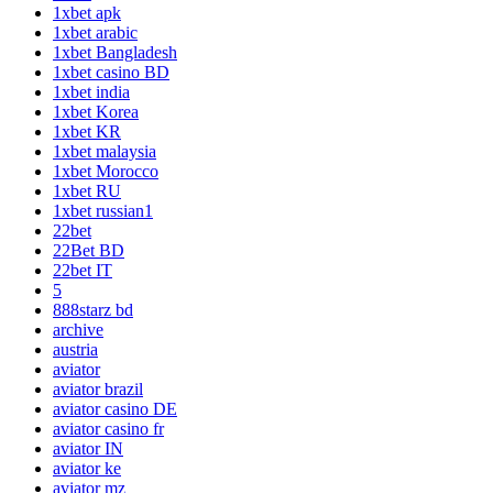
1xbet apk
1xbet arabic
1xbet Bangladesh
1xbet casino BD
1xbet india
1xbet Korea
1xbet KR
1xbet malaysia
1xbet Morocco
1xbet RU
1xbet russian1
22bet
22Bet BD
22bet IT
5
888starz bd
archive
austria
aviator
aviator brazil
aviator casino DE
aviator casino fr
aviator IN
aviator ke
aviator mz