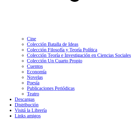
Cine
Colección Batalla de Ideas
Colección Filosofía y Teoría Política
Colección Teoría e Investigación en Ciencias Sociales
Colección Un Cuarto Propio
Cuentos
Economía
Novelas
Poesía
Publicaciones Periódicas
Teatro
Descargas
Distribución
Visitá la Librería
Links amigos