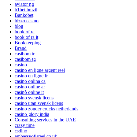
aviator ng
b1bet brazil
Bankobet
bizzo casino
blog
book of ra
book of ra it
Bookkeeping
Brand
casibom tr
casibom-tg
casino
casino en ligne argent reel
casino en ligne fr
casino onlina ca
casino online ar
casinò online it
casino svensk licens
casino utan svensk licens
casino zonder crucks netherlands
casino-glory india
Consulting services in the UAE
crazy time
csdino
embassyofisrael.co.uk