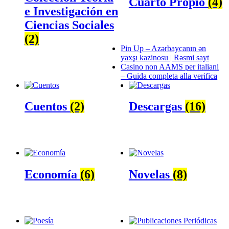
Cuarto Propio
(4)
e Investigación en
Ciencias Sociales
(2)
Pin Up – Azərbaycanın ən
yaxşı kazinosu | Rəsmi sayt
Casino non AAMS per italiani
– Guida completa alla verifica
Cuentos
(2)
Descargas
(16)
Economía
(6)
Novelas
(8)