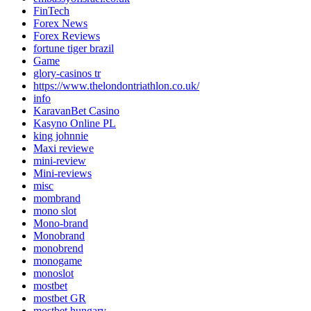
FinTech
Forex News
Forex Reviews
fortune tiger brazil
Game
glory-casinos tr
https://www.thelondontriathlon.co.uk/
info
KaravanBet Casino
Kasyno Online PL
king johnnie
Maxi reviewe
mini-review
Mini-reviews
misc
mombrand
mono slot
Mono-brand
Monobrand
monobrend
monogame
monoslot
mostbet
mostbet GR
mostbet hungary