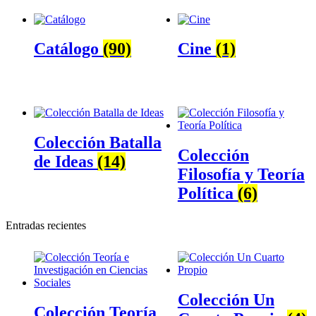
Catálogo
(90)
Cine
(1)
Colección Batalla
Colección
de Ideas
(14)
Filosofía y Teoría
Política
(6)
Entradas recientes
Colección Un
Colección Teoría