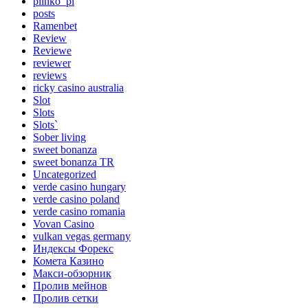
plinko_pl
posts
Ramenbet
Review
Reviewe
reviewer
reviews
ricky casino australia
Slot
Slots
Slots`
Sober living
sweet bonanza
sweet bonanza TR
Uncategorized
verde casino hungary
verde casino poland
verde casino romania
Vovan Casino
vulkan vegas germany
Индексы Форекс
Комета Казино
Макси-обзорник
Пролив мейнов
Пролив сетки