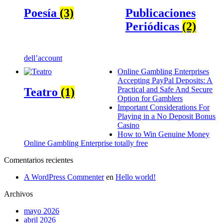
Poesía
(3)
Publicaciones
Periódicas
(2)
dell’account
Online Gambling Enterprises
Accepting PayPal Deposits: A
Practical and Safe And Secure
Teatro
(1)
Option for Gamblers
Important Considerations For
Playing in a No Deposit Bonus
Casino
How to Win Genuine Money
Online Gambling Enterprise totally free
Comentarios recientes
A WordPress Commenter
en
Hello world!
Archivos
mayo 2026
abril 2026