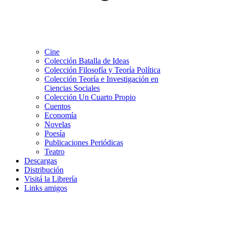
Cine
Colección Batalla de Ideas
Colección Filosofía y Teoría Política
Colección Teoría e Investigación en
Ciencias Sociales
Colección Un Cuarto Propio
Cuentos
Economía
Novelas
Poesía
Publicaciones Periódicas
Teatro
Descargas
Distribución
Visitá la Librería
Links amigos