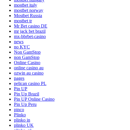
mostbet italy
mostbet norway
Mostbet Russia
mostbet tr
Mr Bet casino DE
mr jack bet brazil
mx-bbrbet-casino
news
no KYC
Non GamStop
non GamStop
Online Casino
online casino au
ozwin au casino
pages
pelican casino PL
Pin UP
Pin Up Brazil
Pin UP Online Casino
Pin Up Peru
pinco
Plinko
plinko in
plinko UK